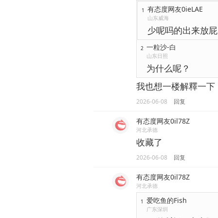
有态度网友0ieLAE
1
山东威海
少呢吗的出来放屁
一粒沙-白
2
山东日照
为什么呢？
我也想一楼解釋一下
2026-06-08
回复
有态度网友0il78Z
河北承德
收藏了
2026-06-08
回复
有态度网友0il78Z
河北承德
爱吃鱼的Fish
1
广东深圳