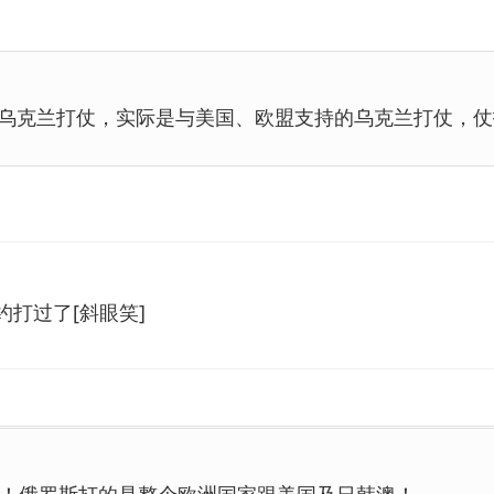
乌克兰打仗，实际是与美国、欧盟支持的乌克兰打仗，仗
打过了[斜眼笑]