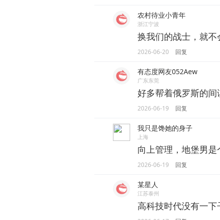
农村待业小青年
浙江宁波
换我们的战士，就不
2026-06-20
回复
有态度网友052Aew
广东东莞
好多帮着俄罗斯的间
2026-06-19
回复
我只是馋她的身子
上海
向上管理，地堡男是
2026-06-19
回复
某星人
江苏泰州
高科技时代没有一下