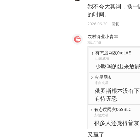
我不夸大其词，换中
的时间。
2026-06-20
回复
农村待业小青年
浙江宁波
有态度网友0ieLAE
1
山东威海
少呢吗的出来放
火星网友
2
来自火星
俄罗斯根本没有下
有恃无恐。
有态度网友06SBLC
3
安徽芜湖
很多人还觉得普京
又赢了