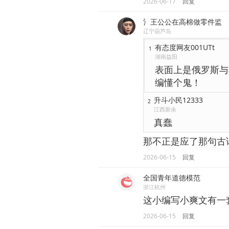
2026-06-17
回复
氵王公公在高棉做零件监
辽宁葫芦岛
有态度网友001UTt
1
湖南益阳
表面上是俄罗斯与
编懂个鬼！
升斗小民12333
2
江西新余
真蠢
那不正是应了那句古
2026-06-15
回复
全国青年道德模范
浙江杭州
这小编写小爽文有一
2026-06-15
回复