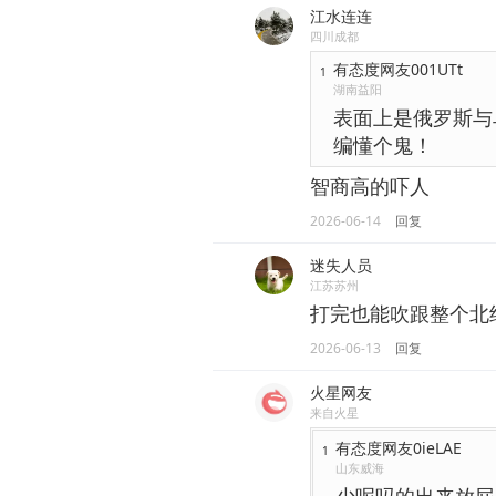
江水连连
四川成都
有态度网友001UTt
1
湖南益阳
表面上是俄罗斯与
编懂个鬼！
智商高的吓人
2026-06-14
回复
迷失人员
江苏苏州
打完也能吹跟整个北约
2026-06-13
回复
火星网友
来自火星
有态度网友0ieLAE
1
山东威海