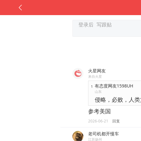
火星网友
来自火星
有态度网友1598UH
1
山东
侵略，必败，人类
参考美国
2026-06-21
回复
老司机都开慢车
江苏扬州