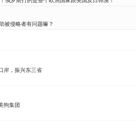
！俄罗斯打的是整个欧洲国家跟美国及日韩澳！
助被侵略者有问题嘛？
口岸，振兴东三省
美狗集团