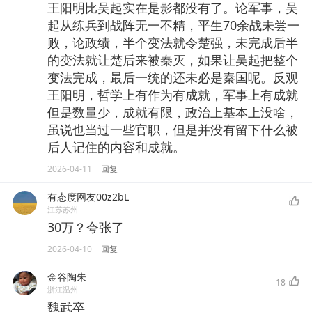
王阳明比吴起实在是影都没有了。论军事，吴
起从练兵到战阵无一不精，平生70余战未尝一
败，论政绩，半个变法就令楚强，未完成后半
的变法就让楚后来被秦灭，如果让吴起把整个
变法完成，最后一统的还未必是秦国呢。反观
王阳明，哲学上有作为有成就，军事上有成就
但是数量少，成就有限，政治上基本上没啥，
虽说也当过一些官职，但是并没有留下什么被
后人记住的内容和成就。
2026-04-11
回复
有态度网友00z2bL
江苏苏州
30万？夸张了
2026-04-10
回复
金谷陶朱
18
浙江温州
魏武卒