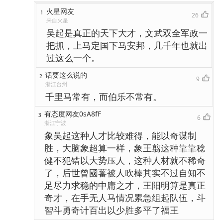
火星网友
1
26
来自火星
吴起是真正的天下大才，文武双全军政一
把抓，上马定国下马安邦，几千年也就出
过这么一个。
话要这么说的
2
9
浙江台州
千里马常有，而伯乐不常有。
有态度网友0sA8fF
3
6
浙江宁波
象吴起这种人才比较难得，能以奇谋制
胜，大脑象超算一样，象王翦这种靠靠稔
健不犯错以大势压人，这种人材就不稀奇
了，后世曾國蕃被人吹棒其实不过自知不
足尽力求稳的中庸之才，王阳明算是真正
奇才，在手无人马情况累急组起队伍，斗
智斗勇奇计百出以少胜多平了福王