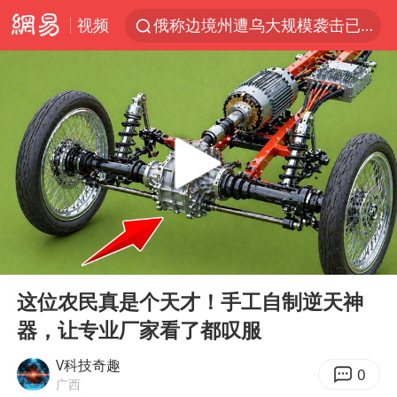
视频
俄称边境州遭乌大规模袭击已致13伤
《披荆斩棘2026》阵容官宣
杭州机场已取消航班388架次
浙江省委书记：该停下的坚决停下来
中国籍豪华游艇富商之子在泰国被杀
白海豚北上或致京津冀暴雨
美将每月供乌爱国者拦截导弹
00:00
22:23
国足U17与阿森纳决赛取消 并列冠军
Play
Ent
full
新疆一婚礼线上邀请引热议
这位农民真是个天才！手工自制逆天神
器，让专业厂家看了都叹服
《龙餐馆》 冲奖
世界第1特鲁姆普斯诺克中国赛一轮游
V科技奇趣
0
广西