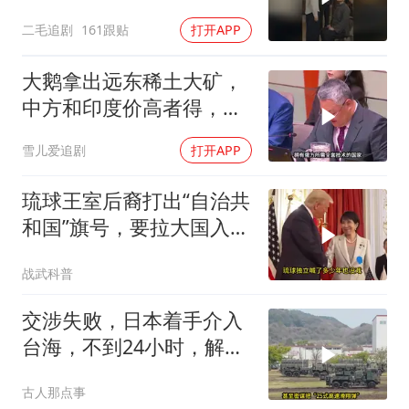
是好惹的！
二毛追剧
161跟贴
打开APP
大鹅拿出远东稀土大矿，
中方和印度价高者得，背
后全是各种算计
雪儿爱追剧
打开APP
琉球王室后裔打出“自治共
和国”旗号，要拉大国入局
制衡美日
战武科普
交涉失败，日本着手介入
台海，不到24小时，解放
军军机3路出动
古人那点事