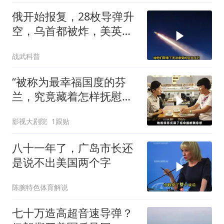
俄开始报复，28枚导弹升
空，乌首都被炸，美英法
德失声
战武科普
“被称为最幸福国度的芬
兰，究竟藏着怎样抚慰人
心的烟火气
影视大剧院
1跟贴
八十一年了，广岛市长还
是说不出美国两个字
陈腕特色体育解说
七十万造高超音速导弹？