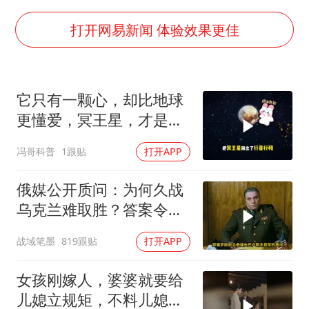
上门女婿出轨女邻居多年被判重婚罪
构建更高水平的全民健身公共服务体系
打开网易新闻 体验效果更佳
云南一男子胃中取出180颗铁钉
景区回应“麦积山石窟看完需2000元”
它只有一颗心，却比地球
曹颖儿子首次演长剧
更懂爱，冥王星，才是太
奋力开创中国式现代化建设新局面
阳系最孤独的
冯哥科普
1跟贴
打开APP
俄媒公开质问：为何久战
乌克兰难取胜？答案令人
沉默
战域笔墨
819跟贴
打开APP
女孩刚嫁人，婆婆就要给
儿媳立规矩，不料儿媳不