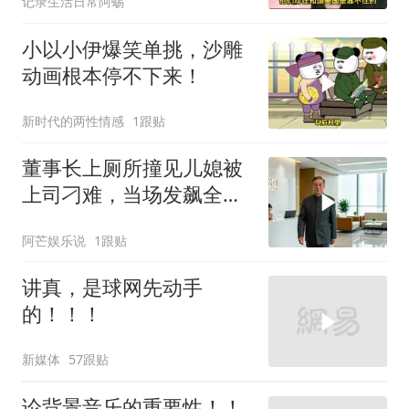
记录生活日常阿蜴
小以小伊爆笑单挑，沙雕
动画根本停不下来！
新时代的两性情感
1跟贴
董事长上厕所撞见儿媳被
上司刁难，当场发飙全场
傻眼
阿芒娱乐说
1跟贴
讲真，是球网先动手
的！！！
新媒体
57跟贴
论背景音乐的重要性！！