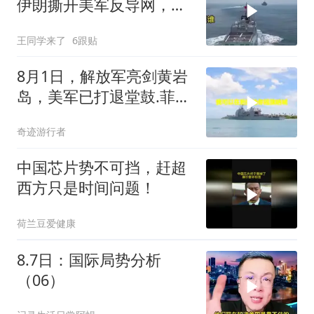
伊朗撕开美军反导网，炸
出中国工业底牌
王同学来了
6跟贴
8月1日，解放军亮剑黄岩
岛，美军已打退堂鼓.菲律
宾别无选择
奇迹游行者
中国芯片势不可挡，赶超
西方只是时间问题！
荷兰豆爱健康
8.7日：国际局势分析
（06）