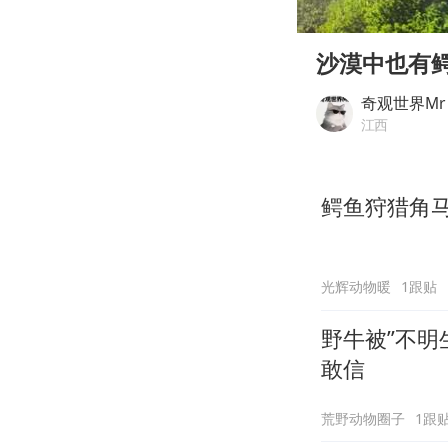
00:00
Play
沙漠中也有鳄
奇观世界Mr
江西
鳄鱼狩猎角
光辉动物暖
1跟贴
野牛被”不明
敢信
荒野动物圈子
1跟