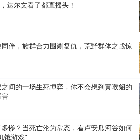
g，达尔文看了都直摇头！
狒同伴，族群合力围剿复仇，荒野群体之战惊
猴之间的一场生死博弈，你不会想到黄喉貂的
厉害
有多惨？当死亡沦为常态，看卢安瓜河谷如何
饥饿游戏”