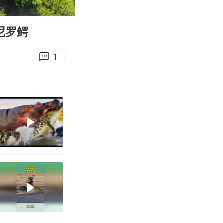
04:25
Enter
fullscreen
尼罗鳄
1