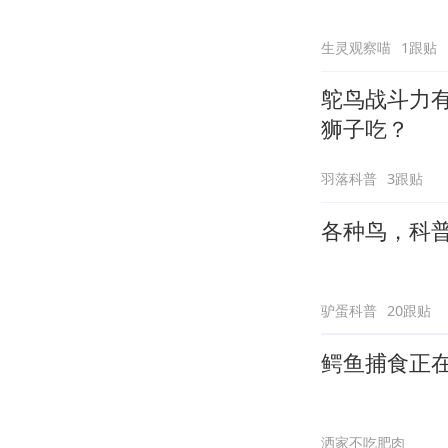
生灵观察喵
1跟贴
鸵鸟战斗力
狮子吃？
羽落科普
3跟贴
各种鸟，科
驴蛋科普
20跟贴
鳄鱼捕食正
洒家不吃肥肉