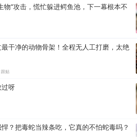
生物“攻击，慌忙躲进鳄鱼池，下一幕根本不
过最干净的动物骨架！全程无人工打磨，太绝
1跟贴
敢过呀
强悍？把毒蛇当辣条吃，它真的不怕蛇毒吗？