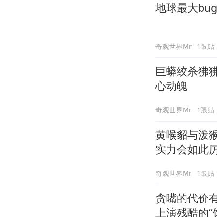
地球最大bu
奇观世界Mr
1跟贴
巨蟒绞杀狒
心动魄
奇观世界Mr
1跟贴
黄喉貂与泼
实力会如此
奇观世界Mr
1跟贴
贪嘴的代价
上演残酷的“