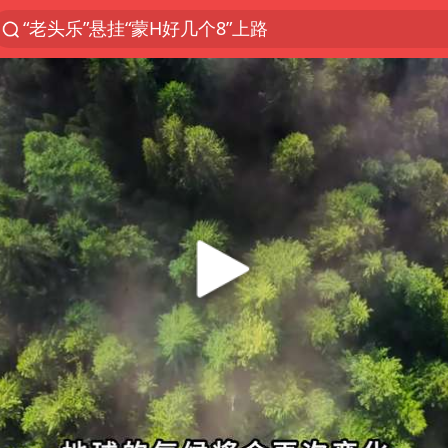
服务提质，内需扩容有保障
河南：领导干部要带头休假
普京宣布俄国防部多项人事调整
外交部回应日本将中国列为最大挑战
中方公布5项对美反制措施
长安航空通报旅客所带充电宝自燃：航班备降武汉，
被妻子举报丈夫与情人一审获刑1年
华为新款折叠屏电脑24999元起
媒体谈法院认为“老登”属年龄贬损
你常吃的兰州拉面要改名了
急诊医生漏诊致2岁患儿死亡获刑1年