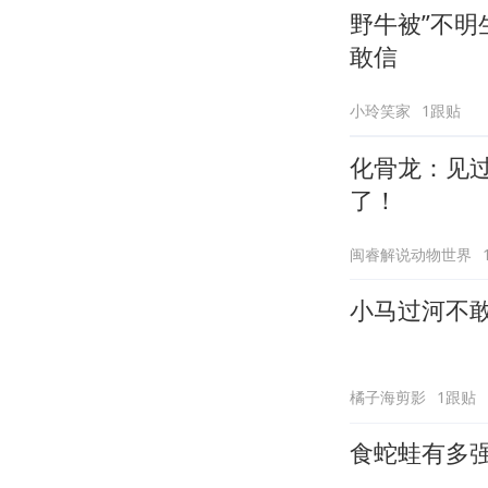
野牛被”不明
敢信
小玲笑家
1跟贴
化骨龙：见
了！
闽睿解说动物世界
小马过河不
橘子海剪影
1跟贴
食蛇蛙有多