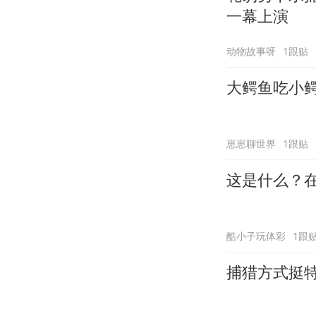
一幕上演
动物故事呀
1跟贴
大鳄鱼吃小
崽崽聊世界
1跟贴
这是什么？
酷小子玩体彩
1跟
捕猎方式挺