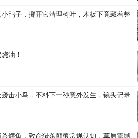
只小鸭子，挪开它清理树叶，木板下竟藏着整
！
锅烧油！
上袭击小鸟，不料下一秒意外发生，镜头记录
捕杀鳄鱼，致命猎杀颠覆常规认知，草原震撼