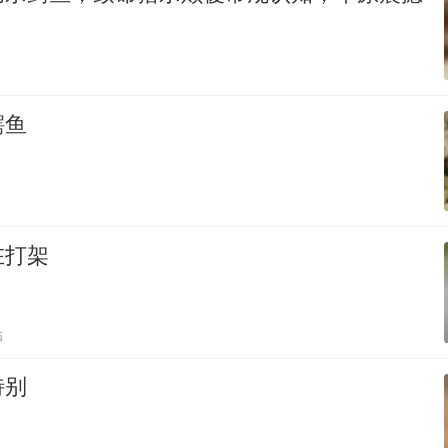
鳄鱼
在打架
贴
特别