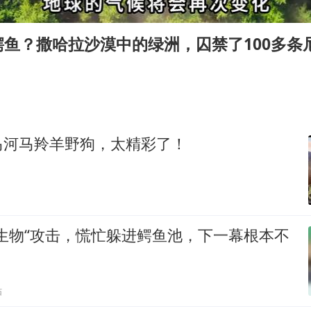
“梅姨案”已移送审查起诉
“煎饼叔叔”张建武离世
鱼？撒哈拉沙漠中的绿洲，囚禁了100多条
马斯克回应一个月亏掉2.45万亿
传销头目出狱办书院打孩子 当地通报
演唱会音乐总监回应周杰伦私生子传闻
妻子举报高管丈夫涉嫌重婚案进展
马河马羚羊野狗，太精彩了！
坚持党全面领导和党中央集中统一领导
生物“攻击，慌忙躲进鳄鱼池，下一幕根本不
贴