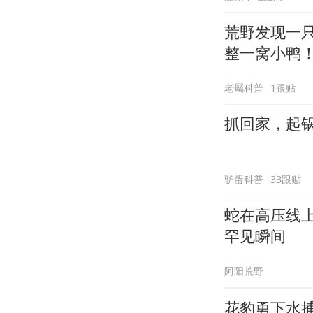
荒野发现一
整一窝小鸭
老屬科普
1跟贴
抓回家，起
驴蛋科普
33跟贴
蛇在高压线
罕见瞬间
阿阳荒野
花豹勇下水