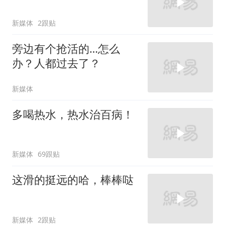
新媒体
2跟贴
旁边有个抢活的…怎么
办？人都过去了？
新媒体
多喝热水，热水治百病！
新媒体
69跟贴
这滑的挺远的哈，棒棒哒
新媒体
2跟贴