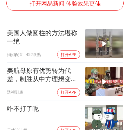
几元成本的AI广告导致千万市值蒸发
打开网易新闻 体验效果更佳
浙江台州《告全体市民书》
梁家辉：到内地拍戏不是北上是回归
美国人做圆柱的方法堪称
郑丽文：台湾从来没有“独立”过
一绝
酒店回应车内过夜被收150元
娟姐配音
452跟贴
打开APP
梁家辉百花奖演讲落泪
人民的健康、体质、幸福一脉相承
美航母原有优势转为代
差，制胜从中方理想变为
既定事实
透视到底
打开APP
咋不打了呢