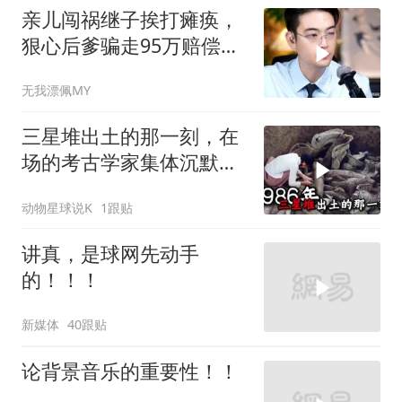
亲儿闯祸继子挨打瘫痪，
狠心后爹骗走95万赔偿金
给亲儿买房娶媳妇
无我漂佩MY
三星堆出土的那一刻，在
场的考古学家集体沉默
了，颠覆所有人的认知
动物星球说K
1跟贴
讲真，是球网先动手
的！！！
新媒体
40跟贴
论背景音乐的重要性！！