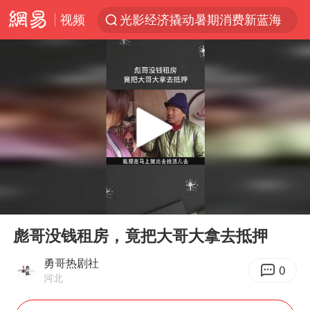
视频
光影经济撬动暑期消费新蓝海
西湖突现狂风暴雨 游客瞬间被浇透
隔20米开高仿奶茶店被判赔35万元
新疆景区自驾服务费改为按车收费
多家A股公司收到美国关税退款
“不怕六爷挂得多 就怕六爷挂一颗”
视频丨中国东方电气集团原党组副书记、董事宋致远被查
00:00
03:55
直击东北超：哈尔滨vs通辽
Play
Ent
full
香港宏福苑火灾或由烟头引起
彪哥没钱租房，竟把大哥大拿去抵押
白海豚将正面袭击贯穿浙江
勇哥热剧社
0
河北
36岁男演员成景区NPC后人气爆棚