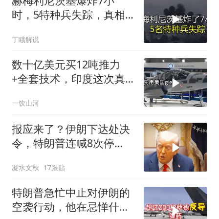
赫梅利尼茨基爆炸7小
时，5特种兵失踪，真相
远超想象
丁睋解说
数十亿美元买12吨推力
+全套技术，印度这次真
要搞定航发
一饮山河
报应来了？伊朗下达处决
令，特朗普连喊8次停
手，海外资产遭清算
凝水文秋
17跟贴
特朗普急忙中止对伊朗的
空袭行动，他在忌惮什