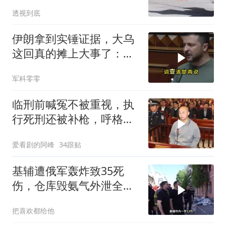
么，谁出手拦阻
透视到底
伊朗拿到实锤证据，大乌
这回真的摊上大事了：私
下致电求和
军科零零
临刑前喊冤不被重视，执
行死刑还被补枪，呼格吉
勒图被捕后的62天
爱看剧的阿峰
34跟贴
基辅遭俄军轰炸致35死
伤，仓库毁氨气外泄全城
警报
把喜欢都给他