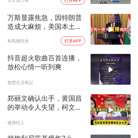
天才设计师
打开APP
万斯显露焦急，因特朗普
造成大麻烦，美国本土有
受袭可能
和风聊历史
打开APP
抖音超火歌曲百首连播，
放松心情一听到爽
智慧生活笔记
郑丽文确认出手，黄国昌
的举动令人失望，柯文哲
要再度搅局？
健身狂人