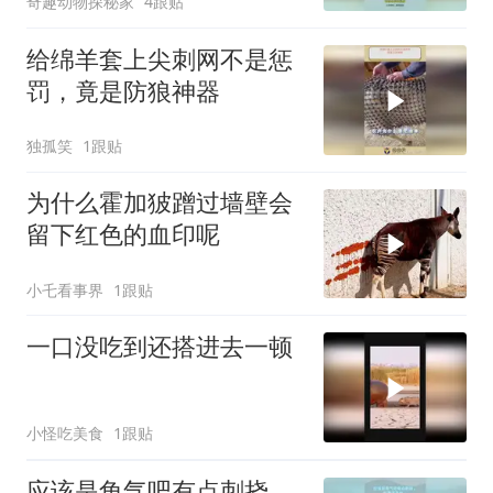
奇趣动物探秘家
4跟贴
给绵羊套上尖刺网不是惩
罚，竟是防狼神器
独孤笑
1跟贴
为什么霍加狓蹭过墙壁会
留下红色的血印呢
小乇看事界
1跟贴
一口没吃到还搭进去一顿
小怪吃美食
1跟贴
应该是角气吧有点刺挠，