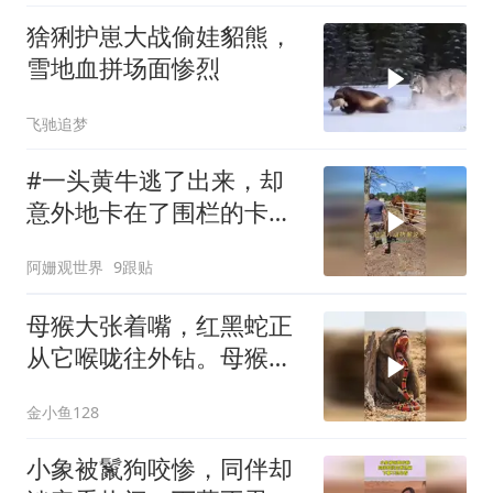
猞猁护崽大战偷娃貂熊，
雪地血拼场面惨烈
飞驰追梦
#一头黄牛逃了出来，却
意外地卡在了围栏的卡子
中
阿姗观世界
9跟贴
母猴大张着嘴，红黑蛇正
从它喉咙往外钻。母猴表
情痛苦，双手掐着
金小鱼128
小象被鬣狗咬惨，同伴却