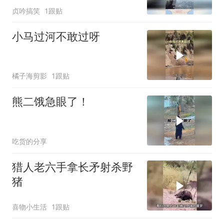
贞吟搞笑
1跟贴
小马过河不敢过呀
橘子海剪影
1跟贴
熊二饿急眼了！
吃货的分享
猎人老六手拿长矛射杀野
猪
喜物小生活
1跟贴