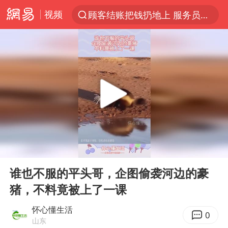
视频
顾客结账把钱扔地上 服务员霸气扔回
探寻“技能+”促就业创业新路
美国退回1000亿美元关税
李亚鹏向地铁吐血女孩捐99999元
被泰航拒载中国乘客：免费改签没兑现
逃犯看演唱会 刚出地铁就被逮住
弹药库存告急 美军补货难
00:00
00:12
台风白海豚或在华东沿海登陆
Play
Ent
full
《Monica》填词人黎彼得去世
谁也不服的平头哥，企图偷袭河边的豪
猪，不料竟被上了一课
38岁山东财大教授刘海明逝世
因凡蒂诺首次公开道歉
怀心懂生活
0
山东