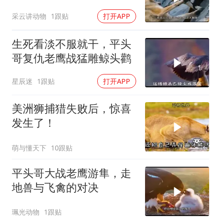
采云讲动物
1跟贴
打开APP
生死看淡不服就干，平头
哥复仇老鹰战猛雕鲸头鹳
星辰迷
1跟贴
打开APP
美洲狮捕猎失败后，惊喜
发生了！
萌与懂天下
10跟贴
平头哥大战老鹰游隼，走
地兽与飞禽的对决
珮光动物
1跟贴