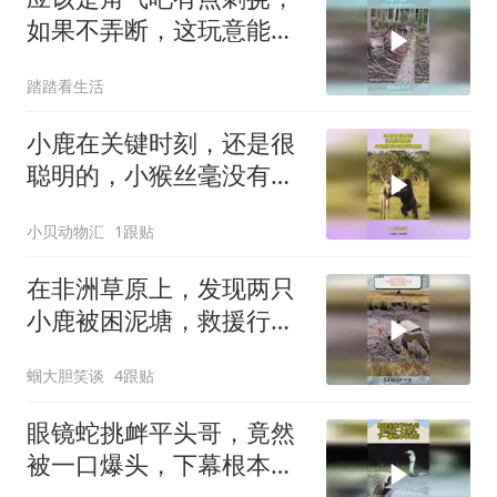
如果不弄断，这玩意能重
60多斤
踏踏看生活
小鹿在关键时刻，还是很
聪明的，小猴丝毫没有察
觉到危险
小贝动物汇
1跟贴
在非洲草原上，发现两只
小鹿被困泥塘，救援行动
开始！
蝈大胆笑谈
4跟贴
眼镜蛇挑衅平头哥，竟然
被一口爆头，下幕根本不
敢看