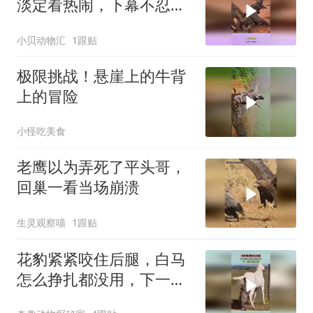
淡定看热闹，下幕不忍心
看
小贝动物汇
1跟贴
极限挑战！悬崖上的牛背
上的冒险
小怪吃美食
老鹰以为弄死了平头哥，
回巢一看当场崩溃
生灵观察喵
1跟贴
花豹紧紧咬住后腿，白马
怎么挣扎都没用，下一幕
不忍心看