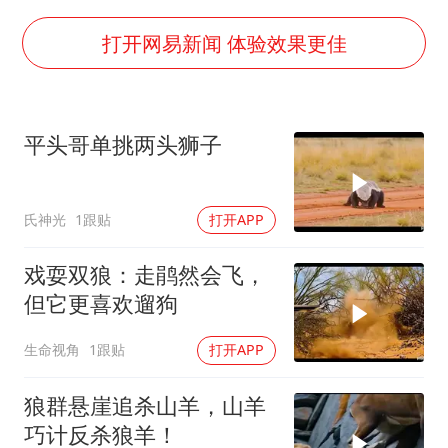
FIFA官方支持因凡蒂诺
陕西柞水遭遇暴雨五千余户群众转移
打开网易新闻 体验效果更佳
人贩子“梅姨”真名谢家梅
如何把百年大党建设得更加坚强有力
平头哥单挑两头狮子
被妻子举报丈夫与情人一审获刑1年
多专业取消艺考 文化工作者要有文化
氏神光
1跟贴
打开APP
22岁女生南太行山失联已超十天
总书记关心百姓身边这些民生大事
戏耍双狼：走鹃然会飞，
但它更喜欢遛狗
生命视角
1跟贴
打开APP
狼群悬崖追杀山羊，山羊
巧计反杀狼羊！