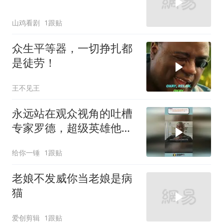
山鸡看剧
1跟贴
众生平等器，一切挣扎都
是徒劳！
王不见王
永远站在观众视角的吐槽
专家罗德，超级英雄他都
调侃了个遍
给你一锤
1跟贴
老娘不发威你当老娘是病
猫
爱创剪辑
1跟贴