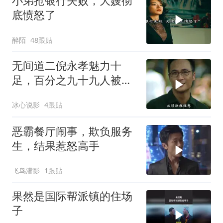
小弟抢银行失败，大嫂彻
底愤怒了
醉陌
48跟贴
无间道二倪永孝魅力十
足，百分之九十九人被吸
引，角色硬控观众十秒
冰心说影
4跟贴
恶霸餐厅闹事，欺负服务
生，结果惹怒高手
飞鸟潜影
1跟贴
果然是国际帮派镇的住场
子