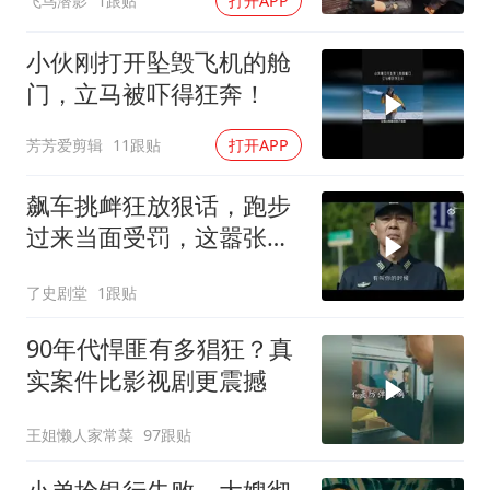
飞鸟潜影
1跟贴
打开APP
小伙刚打开坠毁飞机的舱
门，立马被吓得狂奔！
芳芳爱剪辑
11跟贴
打开APP
飙车挑衅狂放狠话，跑步
过来当面受罚，这嚣张气
焰谁能忍
了史剧堂
1跟贴
90年代悍匪有多猖狂？真
实案件比影视剧更震撼
王姐懒人家常菜
97跟贴