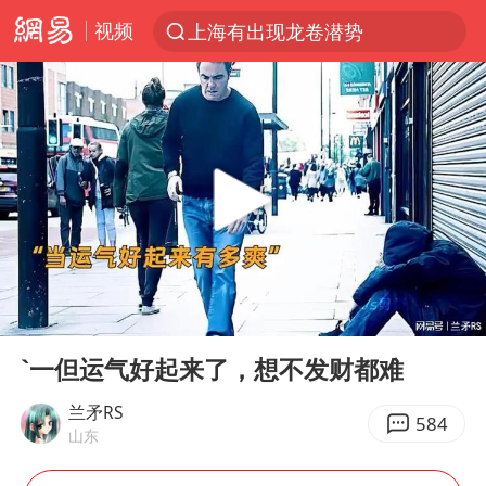
视频
上海有出现龙卷潜势
跨界融合拉长夏日经济消费链条
上海：5号线16号线浦江线全线停运
白海豚逼近浙闽沿海
今日15时起福州地铁高架区段停运
国足U17与阿森纳决赛取消 并列冠军
王艺迪2-4不敌张本美和止步4强
00:00
03:25
上门女婿出轨女邻居多年被判重婚罪
Play
Ent
full
《披荆斩棘2026》阵容官宣
`一但运气好起来了，想不发财都难
王艺迪无缘横滨赛决赛
兰矛RS
584
山东
泰国：高度重视中国游客旅游体验