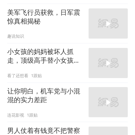
美军飞行员获救，日军震
惊真相揭秘
趣说知识
小女孩的妈妈被坏人抓
走，顶级高手替小女孩讨
回公道！
看了还想看
1跟贴
让你明白，机车党与小混
混的实力差距
连花影视
1跟贴
男人仗着有钱竟不把警察