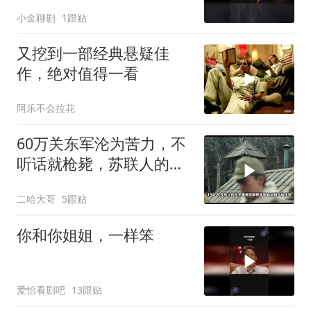
小金聊剧
1跟贴
又挖到一部经典悬疑佳
作，绝对值得一看
阿乐不会拉花
60万关东军沦为苦力，不
听话就枪毙，苏联人的做
法够狠辣
二哈大哥
5跟贴
你和你姐姐，一样笨
爱怡看剧吧
13跟贴