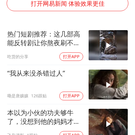
2025年小学教师减少13.19万
打开网易新闻 体验效果更佳
白海豚或提早3小时登陆
萌娃帮爷爷脱玉米 卖力干活超可爱
热门短剧推荐：这几部高
上海大部迎大暴雨
能反转剧让你熬夜刷不
《龙餐馆》 冲奖
停！
吃货的分享
打开APP
蒯曼挺进WTT横滨冠军赛女单四强
武契奇会见泽连斯基有何意图
“我从来没杀错过人”
构建更高水平的全民健身公共服务体系
嘞是唐孃孃
126跟贴
打开APP
本以为小伙的功夫够牛
了，没想到他的妈妈才是
绝世高手