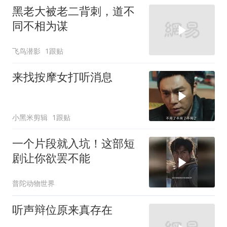
黑老大被老二背刺，道不
同不相为谋
飞鸟潜影
1跟贴
来找按摩女打听消息
小黑米剪辑
1跟贴
一个片段就入坑！这部短
剧让你欲罢不能
普陀动物世界
听声辩位原来真存在