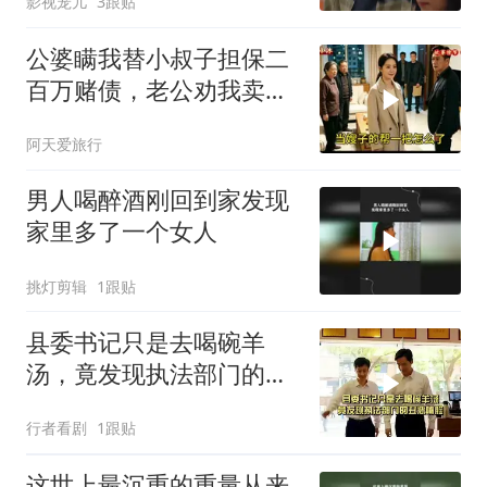
影视宠儿
3跟贴
公婆瞒我替小叔子担保二
百万赌债，老公劝我卖房
还债，我冷笑：想得美
阿天爱旅行
男人喝醉酒刚回到家发现
家里多了一个女人
挑灯剪辑
1跟贴
县委书记只是去喝碗羊
汤，竟发现执法部门的丑
恶嘴脸
行者看剧
1跟贴
这世上最沉重的重量从来