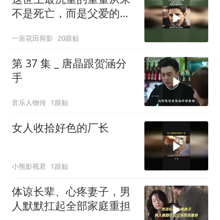
不是死亡，而是父爱的伟
大
一亩花田剪影
20跟贴
第 37 集 _ 唐晶跟贺涵分
手
音乐人物传
1跟贴
女人收拾好色的厂长
小熊影视君
1跟贴
体谅长辈、心疼妻子，男
人默默扛起全部家庭重担