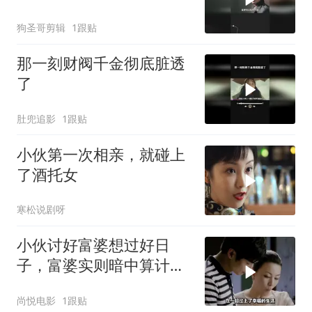
狗圣哥剪辑
1跟贴
那一刻财阀千金彻底脏透
了
肚兜追影
1跟贴
小伙第一次相亲，就碰上
了酒托女
寒松说剧呀
小伙讨好富婆想过好日
子，富婆实则暗中算计，
结局令人唏嘘
尚悦电影
1跟贴