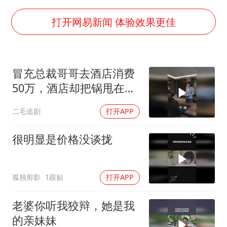
今年第二强台风将带来多大影响
上半年国内居民出游人次34.63亿
打开网易新闻 体验效果更佳
浙江最强风雨时段已锁定
梁文锋为什么投王兴兴
冒充总裁哥哥去酒店消费
万岁山接盘烂尾恒大文旅城
50万，酒店却把锅甩在总
刘伟任延安市委常委、市纪委书记
裁头上！
二毛追剧
打开APP
多所幼师院校开设养老专业
习近平心系体育强国建设
很明显是价格没谈拢
孤独剪影
1跟贴
打开APP
老婆你听我狡辩，她是我
的亲妹妹