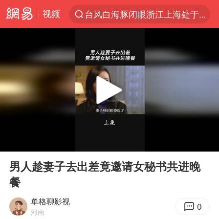
视频
台风白海豚闭眼浙江上海处于危险半圆
“China Cool”火了，老外爱上中国避暑游
香港宏福苑火灾或由烟头引起
浙江台州《告全体市民书》
以媒：穆杰塔巴被紧急送医情况危急
多所高校取消艺考
云南一地村民过火把节意外灼伤16人
00:00
00:33
张本智和：零封向鹏不意外
Play
Ent
full
泰国初中生饮弹自尽前开了26枪
男人趁妻子去出差竟邀请女秘书共进晚
餐
22岁女生独闯南太行失联12天
用AI造出新病毒意味着什么
单格聊影视
0
河南