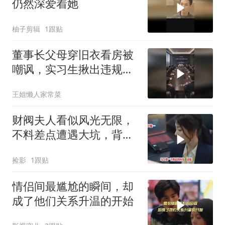
仍然深爱着她
柚子剪辑
1跟贴
董事长父母穿旧衣看房被
嘲讽，实习生揪出违规黑
幕
王姐懒人家常菜
财阀夫人看似风光无限，
不料差点遭遇大坑，背后
真相令人深思
捡影
1跟贴
情侣间最尴尬的瞬间，却
成了他们关系升温的开始