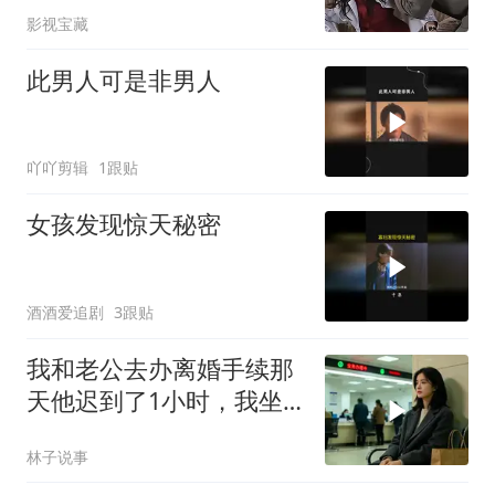
影视宝藏
此男人可是非男人
吖吖剪辑
1跟贴
女孩发现惊天秘密
酒酒爱追剧
3跟贴
我和老公去办离婚手续那
天他迟到了1小时，我坐
在大厅等时收到他发来张
林子说事
图片