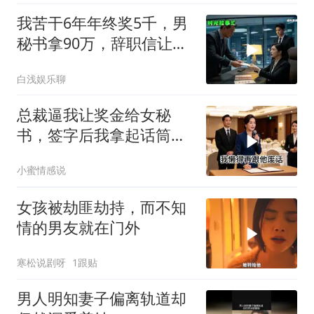
我苦干6年年终奖5千，男
秘书拿90万，辞职信让女
老板愣住
白浅娱乐聊
总裁逼我让奖金给女秘
书，签字后我拿起话筒：
第一，我自愿放弃
小蜜情感说
女孩被劫匪劫持，而不知
情的男友就在门外
寒松说剧呀
1跟贴
男人明知妻子偏离轨道却