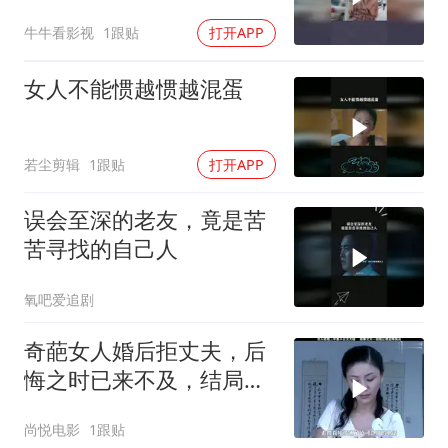
牛牛看影视
1跟贴
打开APP
女人不能惯越惯越混蛋
若尘剪辑
1跟贴
打开APP
误会至深的老友，竟是苦
苦寻找的自己人
氧吧爱追剧
奇葩女人婚后拒丈夫，后
悔之时已来不及，结局令
人唏嘘不已
尚悦电影
1跟贴