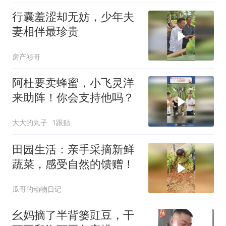
行囊羞涩却无妨，少年夫
妻相伴最珍贵
房产衫哥
阿杜要卖蜂蜜，小飞灵洋
来助阵！你会支持他吗？
大大的丸子
1跟贴
田园生活：亲手采摘新鲜
蔬菜，感受自然的馈赠！
瓜哥的动物日记
幺妈摘了半背篓豇豆，干