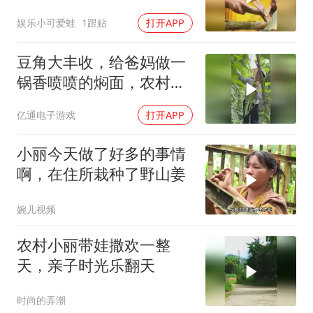
娱乐小可爱蛙
1跟贴
打开APP
豆角大丰收，给爸妈做一
锅香喷喷的焖面，农村味
道真香
亿通电子游戏
打开APP
小丽今天做了好多的事情
啊，在住所栽种了野山姜
婉儿视频
农村小丽带娃撒欢一整
天，亲子时光乐翻天
时尚的弄潮