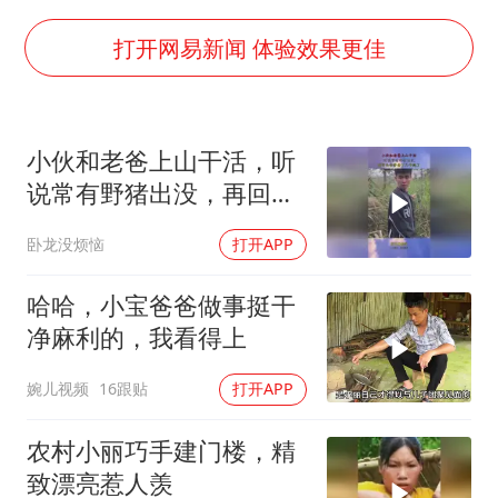
李亚鹏向地铁吐血女孩捐99999元
李嫣近照曝光
打开网易新闻 体验效果更佳
新华社权威快报|我国编制完成新版全月地质图
曝张一鸣下死命令：不依赖AI蒸馏技术
小伙和老爸上山干活，听
中国经济展现强大韧性和活力
说常有野猪出没，再回头
亲爹丢下儿子跑了
卧龙没烦恼
打开APP
哈哈，小宝爸爸做事挺干
净麻利的，我看得上
婉儿视频
16跟贴
打开APP
农村小丽巧手建门楼，精
致漂亮惹人羡