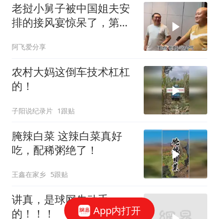
老挝小舅子被中国姐夫安
排的接风宴惊呆了，第一
次吃饭花这么钱
阿飞爱分享
农村大妈这倒车技术杠杠
的！
子阳说纪录片
1跟贴
腌辣白菜 这辣白菜真好
吃，配稀粥绝了！
王鑫在家乡
5跟贴
讲真，是球网先动手
App内打开
的！！！