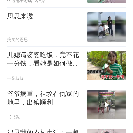
亿通电子游戏
2跟贴
思思来喽
搞笑的思思
儿媳请婆婆吃饭，竟不花
一分钱，看她是如何做到
的？
一朵叔叔
爷爷病重，祖坟在仇家的
地里，出殡顺利
书书泥
记录我的农村生活：一餐