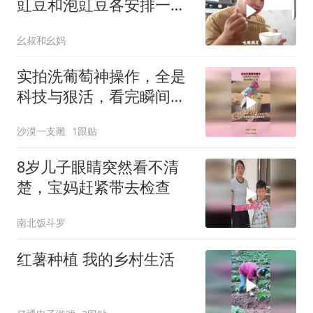
豇豆和泡豇豆各安排一。
思雨继续翻冰箱！
幺叔和幺妈
实拍洗葡萄神操作，全是
科技与狠活，看完瞬间反
胃
沙漠一支雕
1跟贴
8岁儿子眼睛突然看不清
楚，宝妈赶紧带去检查
南北饭斗罗
红薯种植 我的乡村生活