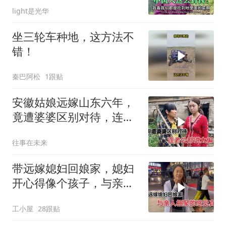
light是光华
坐三轮车种地，这方法不
错！
秦巴阿松
1跟贴
安徽姑娘远嫁山东六年，
竟遭婆婆区别对待，连老
公都说太偏心
往事在未来
带远嫁媳妇回娘家，媳妇
开心得像个孩子，与亲人
相聚的感觉真好
工小屋
28跟贴