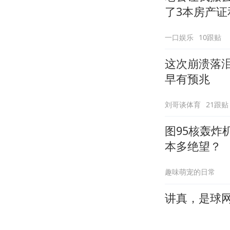
了3本房产证
一口娱乐
10跟贴
这次崩溃落
早有预兆
刘哥谈体育
21跟贴
图95核轰炸
本多绝望？
趣味萌宠的日常
讲真，是球