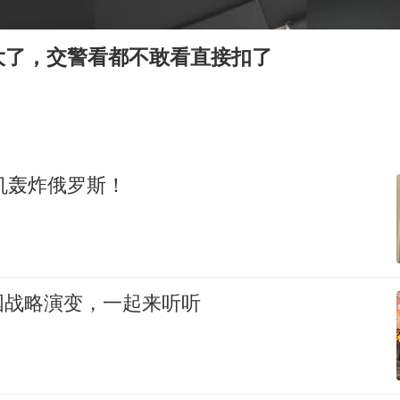
吉林一“温度计大楼”读数爆表
法国将禁止“未经同意的电话营销”
大了，交警看都不敢看直接扣了
村民谈“梅姨”：叫的其实是“媒姨”
郑国霖回应去景区上班被保安拦下
我国编制完成新版全月地质图
感觉全东北都在等7号
人机轰炸俄罗斯！
奋进开新局 实干挑大梁
国战略演变，一起来听听