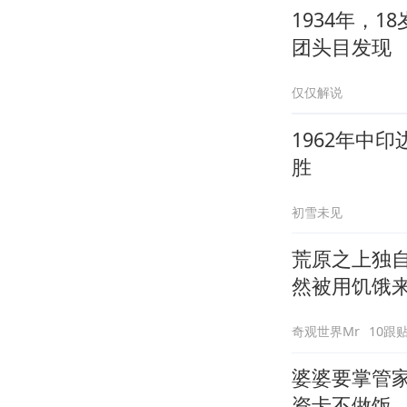
1934年，
团头目发现
仅仅解说
1962年中
胜
初雪未见
荒原之上独
然被用饥饿
奇观世界Mr
10跟
婆婆要掌管家
资卡不做饭