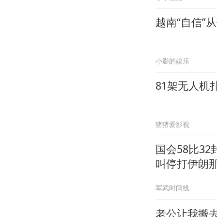
越南“自信”
小影的娱乐
81架无人
猪猪爱影视
国会58比3
叫停打伊朗
军武时间线
老公让我搬