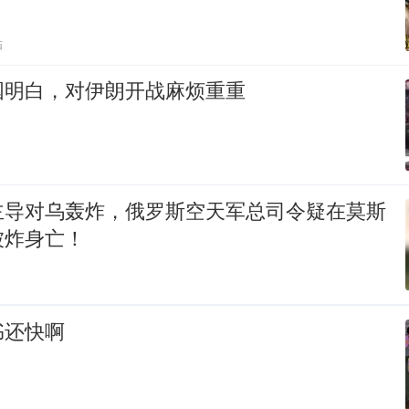
贴
国明白，对伊朗开战麻烦重重
主导对乌轰炸，俄罗斯空天军总司令疑在莫斯
被炸身亡！
书还快啊