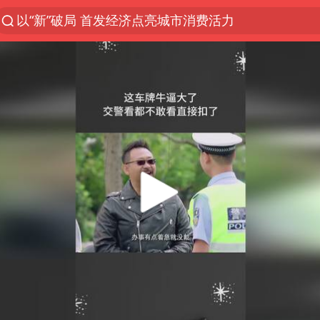
以“新”破局 首发经济点亮城市消费活力
台风白海豚进入48小时警戒线
佛得角门将亮相智利俱乐部主场
宇树科技发行价格150.80元/股
中方回应是否在太平洋海底开采稀土
CIA被曝已秘密设立古巴工作组
泰国一女公务员妆容引争议 本人回应
U17国足1分钟轰2球
宇树科技王兴兴身家有望超200亿元
外交部发言人就广岛核爆81周年等答记者问
贵州轮胎子公司获美国退税8136万