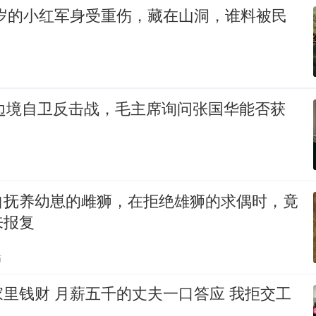
18岁的小红军身受重伤，藏在山洞，谁料被民
印边境自卫反击战，毛主席询问张国华能否获
自抚养幼崽的雌狮，在拒绝雄狮的求偶时，竟
来报复
贴
里钱财 月薪五千的丈夫一口答应 我拒交工