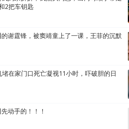
和2把车钥匙
泪的谢霆锋，被窦靖童上了一课，王菲的沉默
机堵在家门口死亡凝视11小时，吓破胆的日
网先动手的！！！