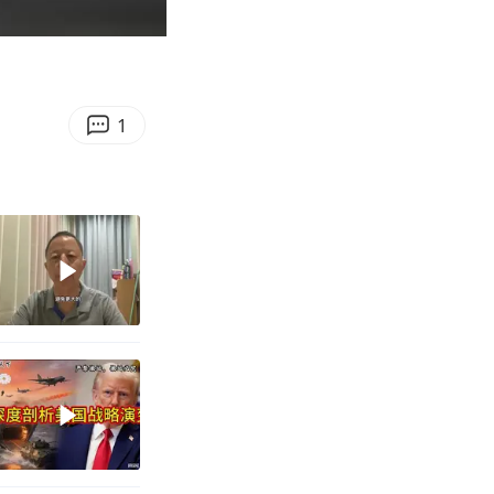
02:31
Enter
fullscreen
1