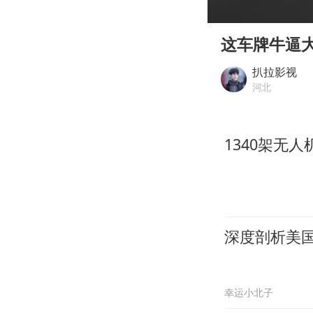
00:00
Play
这车牌牛逼
扒拉影视
河北
1340架无
深度剖析美
幸运小北子