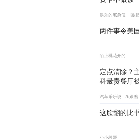
娱乐的宅急便
1跟
两件事令美
陌上桃花开的
定点清除？
科最贵餐厅
汽车乐乐说
26跟贴
这脸翻的比
小小段砸