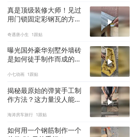
真是顶级装修大师！见过
用门锁固定彩钢瓦的方法
吗？
奇遇唐小生
1跟贴
曝光国外豪华别墅外墙砖
是如何徒手制作而成的的
巧妙方法！
小七动画
1跟贴
揭秘最原始的弹簧手工制
作方法？这力量没人能做
到吧？
海涛房车旅行
1跟贴
如何用一个钢筋制作一个