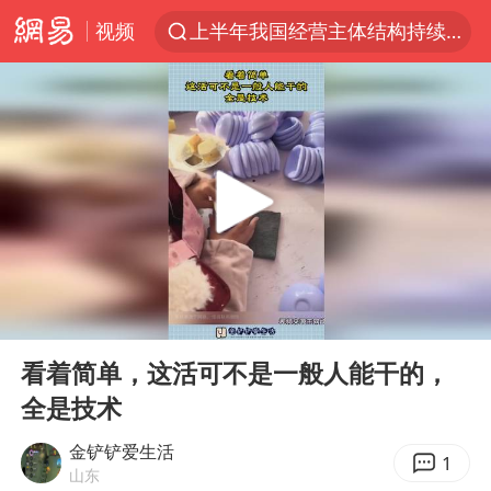
视频
上半年我国经营主体结构持续优化
于东来回应胖东来近25年老店年底关闭
《披荆斩棘2026》阵容官宣
中国籍豪华游艇富商之子在泰国被杀
白海豚北上或致京津冀暴雨
美将每月供乌爱国者拦截导弹
《龙餐馆》 冲奖
00:00
00:11
世界第1特鲁姆普斯诺克中国赛一轮游
Play
Ent
full
上门女婿出轨女邻居多年被判重婚罪
看着简单，这活可不是一般人能干的，
全是技术
新疆一婚礼线上邀请引热议
香港刷新1884年以来最高气温纪录
金铲铲爱生活
1
山东