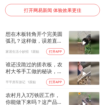
国足U17与阿森纳决赛取消 并列冠军
构建更高水平的全民健身公共服务体系
打开网易新闻 体验效果更佳
云南一男子胃中取出180颗铁钉
景区回应“麦积山石窟看完需2000元”
想在木板转角开个完美圆
曹颖儿子首次演长剧
弧孔？这样做，误差直接
以军士兵把枪口对准中国记者
归零
家居生活小妙招
1跟贴
打开APP
奋力开创中国式现代化建设新局面
谁还没跪过的搓衣板，农
村大爷手工做的秘诀，一
般人不知道
平平房车游记
1跟贴
打开APP
农村月入3万铁匠工作，
你能做下来吗？这产品没