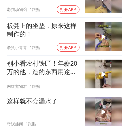
几个人知道其用途！
老猫动物馆
1跟贴
打开APP
板凳上的坐垫，原来这样
制作的！
谈笑小青青
1跟贴
打开APP
别小看农村铁匠！年薪20
万的他，造的东西用途太
“绝”，鲜有人知
网红宠物君
1跟贴
这样就不会漏水了
奇观趣闻
1跟贴