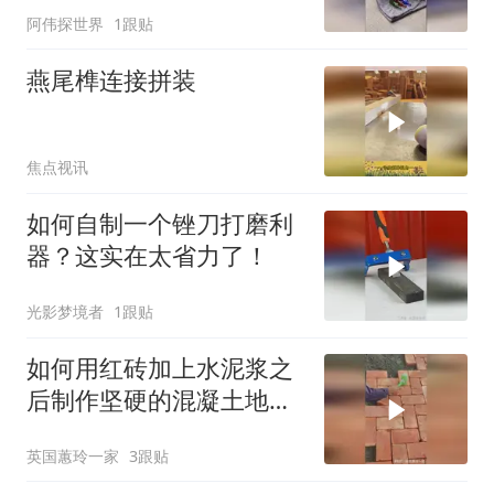
阿伟探世界
1跟贴
燕尾榫连接拼装
焦点视讯
如何自制一个锉刀打磨利
器？这实在太省力了！
光影梦境者
1跟贴
如何用红砖加上水泥浆之
后制作坚硬的混凝土地
面？太省钱啦！
英国蕙玲一家
3跟贴