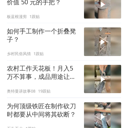
价值 50 元的手把？
板蓝根漫剪
1跟贴
如何手工制作一个折叠凳
子？
乡村民俗风情
1跟贴
农村工作天花板！月入5
万不算事，成品用途让多
数人懵圈
奥特曼讲故事08
19跟贴
为何顶级铁匠在制作砍刀
时都要从中间将其砍断？