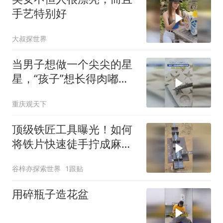
手艺特别好
大叔探世界
当男子想做一个尖尖的星
星，“孩子”想长得肉嘟嘟
就让长呗
重庆观天下
顶级铁匠工具曝光！如何
将铁片快速徒手拧成麻花
状？
谷梓亦探索世界
1跟贴
用碎瓶子造花盆