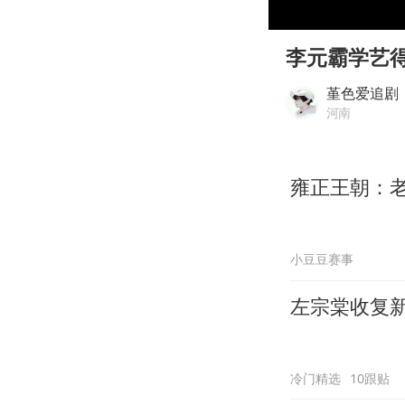
00:00
Play
李元霸学艺
堇色爱追剧
河南
雍正王朝：
小豆豆赛事
左宗棠收复
冷门精选
10跟贴