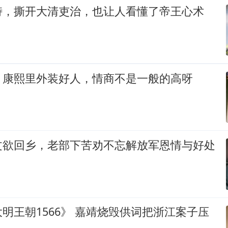
峙，撕开大清吏治，也让人看懂了帝王心术
》康熙里外装好人，情商不是一般的高呀
文欲回乡，老部下苦劝不忘解放军恩情与好处
明王朝1566》 嘉靖烧毁供词把浙江案子压