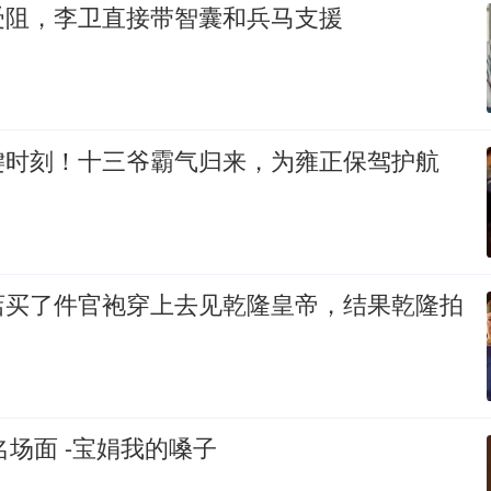
受阻，李卫直接带智囊和兵马支援
键时刻！十三爷霸气归来，为雍正保驾护航
店买了件官袍穿上去见乾隆皇帝，结果乾隆拍
名场面 -宝娟我的嗓子