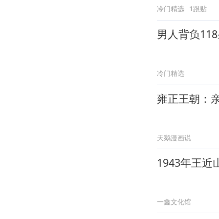
冷门精选
1跟贴
男人背负11
冷门精选
雍正王朝：
天鹅漫画说
1943年王
一鑫文化馆