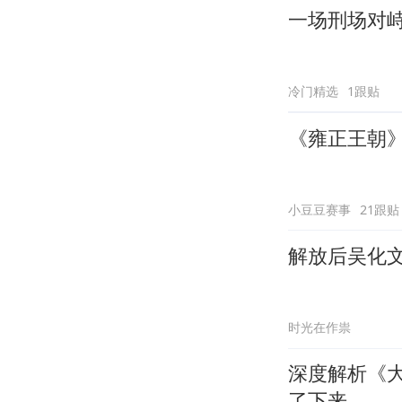
一场刑场对
冷门精选
1跟贴
《雍正王朝
小豆豆赛事
21跟贴
解放后吴化
时光在作祟
深度解析《大
了下来