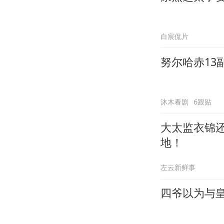
白宸侃片
努尔哈赤13
沐木看剧
6跟贴
大太监衣锦
地！
左云新鲜事
四爷以为与