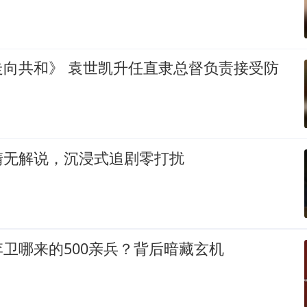
走向共和》 袁世凯升任直隶总督负责接受防
清无解说，沉浸式追剧零打扰
卫哪来的500亲兵？背后暗藏玄机