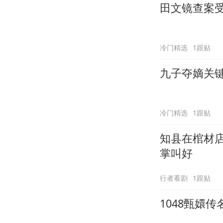
田文镜查案
冷门精选
1跟贴
九子夺嫡关
冷门精选
1跟贴
知县在棺材
掌叫好
行者看剧
1跟贴
1048甄嬛传