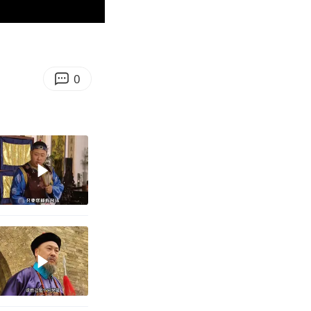
02:49
Enter
fullscreen
0