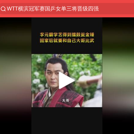
WTT横滨冠军赛国乒女单三将晋级四强
光影经济撬动暑期消费新蓝海
陈思诚零点晒照为佟丽娅庆生
马克·艾伦退出斯诺克中国公开赛
郑丽文：台湾从来没有“独立”过
新疆优化调整景区内自驾服务费
情侣在平潭拍日出时坠崖致一死一伤
茅台部分直营店飞天茅台提价
白海豚将正面袭击贯穿浙江
酒店回应车内过夜被收150元
黄金牛市回来了吗