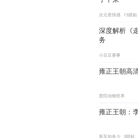
次元君情感
13跟贴
深度解析《
务
小豆豆赛事
雍正王朝高
普陀动物世界
雍正王朝：李
新车知多少
3跟贴