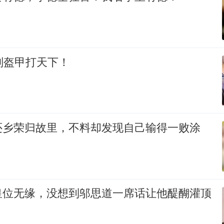
副盔甲打天下！
还乡荣归故里，不料却发现自己输得一败涂
皇位无缘，没想到邬思道一席话让他醍醐灌顶