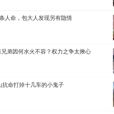
8条人命，包大人发现另有隐情
亲兄弟因何水火不容？权力之争太揪心
近山抗命打掉十几车的小鬼子