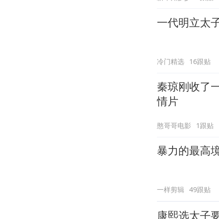
一代明立太
冷门精选
16跟贴
秦琼刚收了
情片
憨哥哥电影
1跟贴
暴力的最高
一样剪辑
49跟贴
康熙选太子