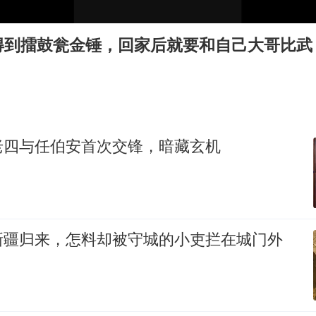
酒店花洒现排泄物住客索赔遭拒
杭州全市有序停课
得到擂鼓瓮金锤，回家后就要和自己大哥比武
上四休三，但降薪1000元，你接受吗？
泰国初中生饮弹自尽前开了26枪
36岁男演员成景区NPC后人气爆棚
梁家辉：到内地拍戏不是北上是回归
老四与任伯安首次交锋，暗藏玄机
全民健身事业高质量发展
乐享全民健身 共筑健康中国
新疆归来，怎料却被守城的小吏拦在城门外