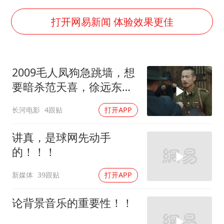
四川宜宾市高县发生4.9级地震
女子开一天一夜空调后二氧化碳中毒
打开网易新闻 体验效果更佳
男子杀人后逃进深山21年活得像野人
985博士后被曝在妻子孕期出轨后续
2009毛人凤狗急跳墙，想
“空调24小时开着更省电”不实
要暗杀范天喜，徐远东硬
粉笔教育发布“自曝式”公开信
杠毛人凤
长河电影
4跟贴
打开APP
OpenAI为免费用户升级GPT-5.6 Luna
如何把百年大党建设得更加坚强有力？
讲真，是球网先动手
的！！！
新媒体
39跟贴
打开APP
论背景音乐的重要性！！