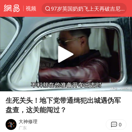
视频
97岁英国奶奶飞上天再破吉尼斯纪录
夜幕落下 运动上场
汪峰阻止14岁女儿买大牌
泸溪河：桃酥吃出金属牙冠视频不实
27岁女子组织卖淫集团被悬赏通缉
立秋的仪式感
泰国校园枪击案死亡人数升至7人
00:00
02:37
改名后的“青海拉面”店
Play
Ent
full
台军“汉光秀”开场闹剧多
生死关头！地下党带通缉犯出城遇伪军
盘查，这关能闯过？
公司“上四休三”但要降薪1000元
泰高官回应中国人在泰遭歧视：全面调查
大神修理
0
广东