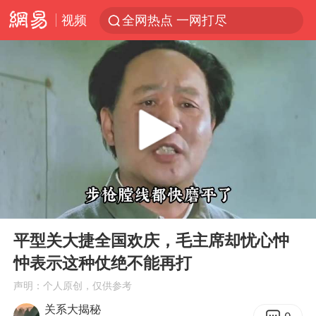
视频
全网热点 一网打尽
00:00
05:52
Play
Ent
full
平型关大捷全国欢庆，毛主席却忧心忡
忡表示这种仗绝不能再打
声明：个人原创，仅供参考
关系大揭秘