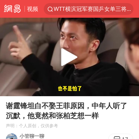
视频
WTT横滨冠军赛国乒女单三将晋级四强
浙江上海等地有大雨或暴雨
《欢迎来龙餐馆》口碑
西湖突现狂风暴雨 游客瞬间被浇透
情侣在平潭拍日出时坠崖致一死一伤
香港正式允许“拒绝抢救”
白海豚将正面袭击贯穿浙江
00:00
05:12
“不怕六爷挂得多 就怕六爷挂一颗”
Play
Ent
full
几元成本的AI广告导致千万市值蒸发
谢霆锋坦白不娶王菲原因，中年人听了
沉默，他竟然和张柏芝想一样
酒店回应车内过夜被收150元
声明：个人原创，仅供参考
商场现钱学森巨幅海报 负责人回应
小管聊一聊