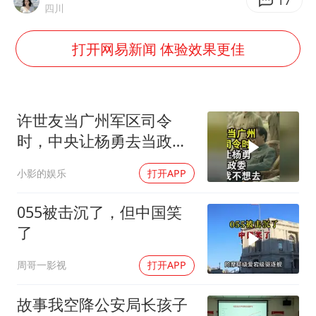
杭州全市有序停课
17
四川
36岁男演员成景区NPC后人气爆棚
打开网易新闻 体验效果更佳
郑丽文：台湾从来没有“独立”过
梁家辉百花奖演讲落泪
WTT瑞典大满贯女单签表出炉
许世友当广州军区司令
乐享全民健身 共筑健康中国
时，中央让杨勇去当政
委，杨勇说：我不想去
小影的娱乐
打开APP
055被击沉了，但中国笑
了
周哥一影视
打开APP
故事我空降公安局长孩子