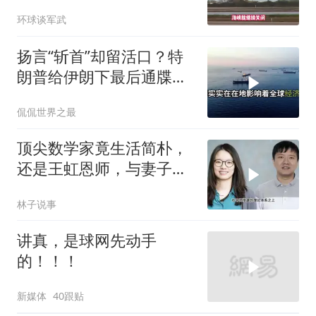
打爆德黑兰表忠心
环球谈军武
扬言“斩首”却留活口？特
朗普给伊朗下最后通牒，
这盘棋下得真精
侃侃世界之最
顶尖数学家竟生活简朴，
还是王虹恩师，与妻子合
照慈眉善目
林子说事
讲真，是球网先动手
的！！！
新媒体
40跟贴