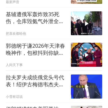
最新声音
基辅遭俄军轰炸致35死
伤，仓库毁氨气外泄全城
警报
把喜欢都给他
郭德纲于谦2026年天津春
晚神作，包袱抖到你缺氧
笑到肚子疼！
人间天下事
拉夫罗夫成统俄党头号代
表！绍伊古梅德韦杰夫双
双出局，普京这步棋你看
小雪有话说
懂了吗