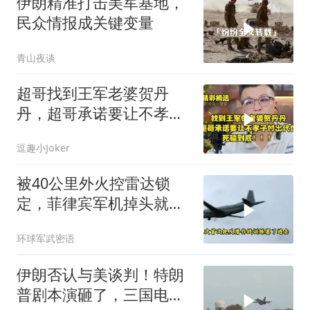
伊朗精准打击美军基地，
民众情报成关键变量
青山夜谈
超哥找到王军老婆贺丹
丹，超哥承诺要让不孝子
付出代价，死磕到底
逗趣小Joker
被40公里外火控雷达锁
定，菲律宾军机掉头就
跑，欧盟1500万也救不了
环球军武密语
场
伊朗否认与美谈判！特朗
普剧本演砸了，三国电话