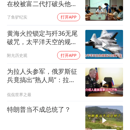
在校被富二代打破头他爹
叫嚣开个价
了鱼驴纪实
打开APP
黄海火控锁定与歼36无尾
破咒，太平洋天空的规矩
正在换人定
附允历史观
打开APP
为拉人头参军，俄罗斯征
兵竟搞出“熟人局”：拉一
个人给8000块，不签字就
侃侃世界之最
栽赃？
特朗普当不成总统了？