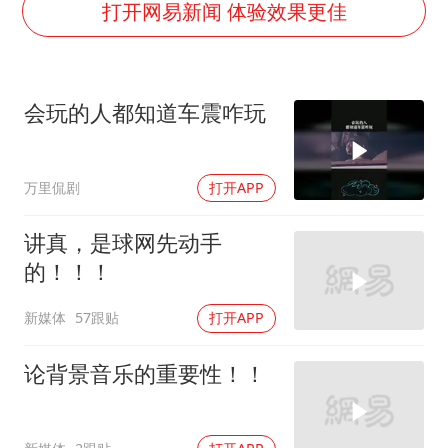
费大厨不自称“大王”了
打开网易新闻 体验效果更佳
医疗垃圾做手机壳 这也是谋财害命
武契奇：欧洲已处于大战边缘
会玩的人都知道车震咋玩
7月CPI同比上涨0.5% 经济内生增长动力持续增强
女孩每天“拼豆”拼坏眼睛
万里侃剧
打开APP
下党之路
讲真，是球网先动手
的！！！
新媒体
57跟贴
打开APP
论背景音乐的重要性！！