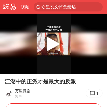
视频
众星发文悼念秦焰
苏州河水抢排翻泄至黄浦江
“还不如不放假”
辽宁28名务农人员中暑死亡？官方辟谣
独闯南太行失联女子遗体已找到
白海豚突然大拐弯 走出罕见路线
大连一起飞航班因乘客可乐爆瓶折返
00:00
01:32
百花奖闭幕式节目单正式揭晓
Play
Ent
full
血指纹匹配成功，20年悬案告破！凶手被执行死刑
江湖中的正派才是最大的反派
钟睒睒：必须限制电商平台权力
万里侃剧
1
河南
SK海力士回应“或出售重庆工厂”传闻