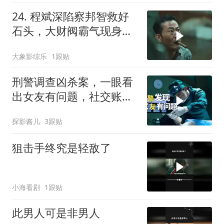
24. 程斌深陷察邦智救好
石头，大财阀霸气现身牵
出十年悬案真相 ！
大象影综乐
1跟贴
刑警调查凶杀案，一眼看
出女友有问题，社交账号
成破案关键
探影酱儿
3跟贴
狙击手终究是轻敌了
小海看剧
1跟贴
此男人可是非男人