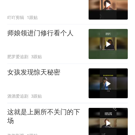
吖吖剪辑
1跟贴
师娘领进门修行看个人
肥罗爱追剧
3跟贴
女孩发现惊天秘密
酒酒爱追剧
3跟贴
这就是上厕所不关门的下
场