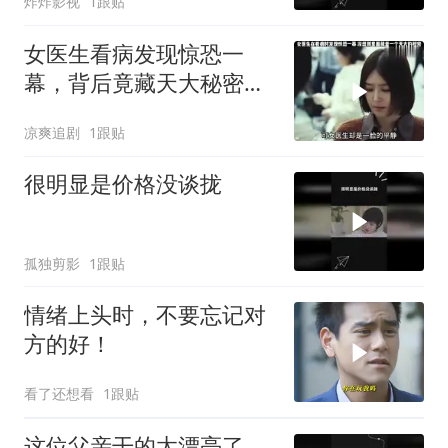
炸炸影视
1跟贴
女医生看病发现惊恐一
幕，背后竟藏天大秘密，
真相令人深思
凉爽追剧
1跟贴
很明显是价格没谈拢
孤独剪影
1跟贴
情绪上头时，不要忘记对
方的好！
看了还想看
1跟贴
这位父亲干的太漂亮了