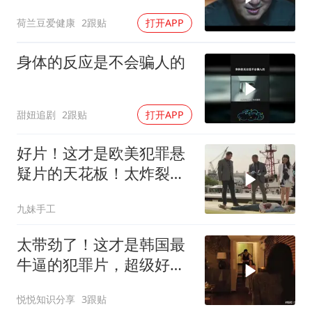
荷兰豆爱健康
2跟贴
打开APP
身体的反应是不会骗人的
甜妞追剧
2跟贴
打开APP
好片！这才是欧美犯罪悬
疑片的天花板！太炸裂
了！
九妹手工
太带劲了！这才是韩国最
牛逼的犯罪片，超级好
看，人不能太贪！
悦悦知识分享
3跟贴