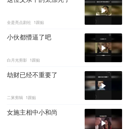
全是亮点剧社
1跟贴
小伙都懵逼了吧
白月光剪影
1跟贴
劫财已经不重要了
二舅剪辑
1跟贴
女施主相中小和尚