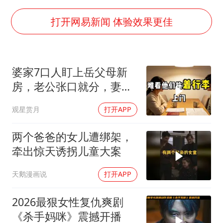
全民健身事业高质量发展
台当局重金为“台独”织“皇帝新衣”
打开网易新闻 体验效果更佳
几元成本的AI广告导致千万市值蒸发
老挝国会主席赛宋蓬逝世
婆家7口人盯上岳父母新
夏日经济乘“热”而上 消费市场向“新”而行
房，老公张口就分，妻子
乐享全民健身 共筑健康中国
甩6个字全场僵住
观星赏月
打开APP
两个爸爸的女儿遭绑架，
牵出惊天诱拐儿童大案
天鹅漫画说
打开APP
2026最狠女性复仇爽剧
《杀手妈咪》震撼开播