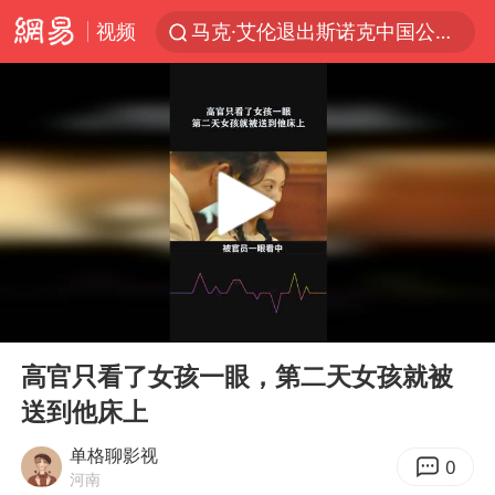
视频
马克·艾伦退出斯诺克中国公开赛
微信又有新功能，你可以“撤回”你的撤回了！
新疆优化调整景区内自驾服务费
上四休三，但降薪1000元，你接受吗？
情侣平潭拍日出坠崖1死1伤
央视新主播李秋莹孙亚鹏亮相
酒店回应车内过夜被收150元
00:00
00:16
黄金牛市回来了吗
Play
Ent
full
杭州全市有序停课
高官只看了女孩一眼，第二天女孩就被
送到他床上
商场现钱学森巨幅海报 负责人回应
36岁男演员成景区NPC后人气爆棚
单格聊影视
0
河南