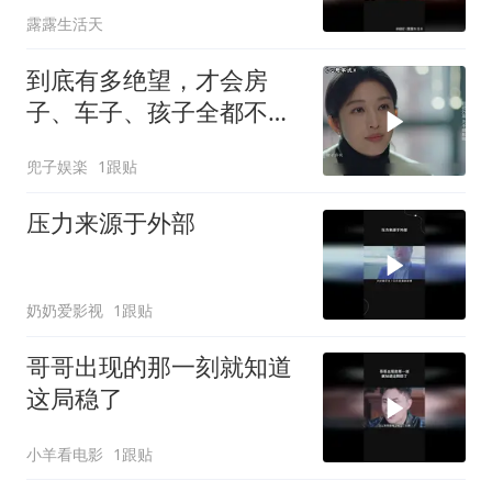
露露生活天
到底有多绝望，才会房
子、车子、孩子全都不
要，也要离婚
兜子娱楽
1跟贴
压力来源于外部
奶奶爱影视
1跟贴
哥哥出现的那一刻就知道
这局稳了
小羊看电影
1跟贴