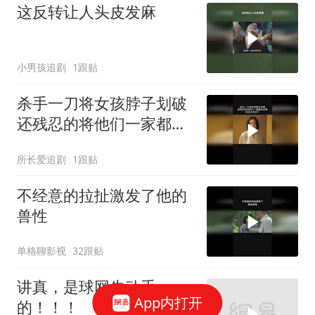
这反转让人头皮发麻
小男孩追剧
1跟贴
杀手一刀将女孩脖子划破
还残忍的将他们一家都给
杀害
所长爱追剧
1跟贴
不经意的拉扯激发了他的
兽性
单格聊影视
32跟贴
讲真，是球网先动手
App内打开
的！！！