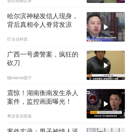
普陀动物世界
哈尔滨神秘发信人现身，
背后真相令人脊背发凉
叮当当科技
广西一号袭警案，疯狂的
砍刀
猫meme团子
震惊！湖南衡南发生杀人
案件，监控画面曝光！
粤语音乐喷泉
案件实录：男子被情人逼