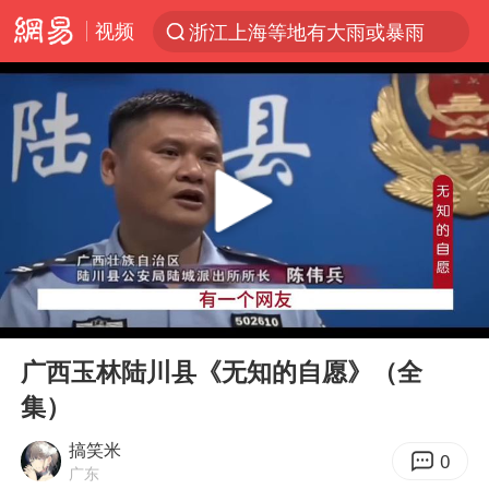
视频
浙江上海等地有大雨或暴雨
光影经济撬动暑期消费新蓝海
《欢迎来龙餐馆》口碑
情侣福建平潭拍日出时坠崖
西湖突现狂风暴雨 游客瞬间被浇透
“不怕六爷挂得多 就怕六爷挂一颗”
视频丨中国东方电气集团原党组副书记、董事宋致远被查
00:00
08:22
杭州全市有序停课
Play
Ent
full
直击东北超：哈尔滨vs通辽
广西玉林陆川县《无知的自愿》（全
集）
香港宏福苑火灾或由烟头引起
白海豚将正面袭击贯穿浙江
搞笑米
0
广东