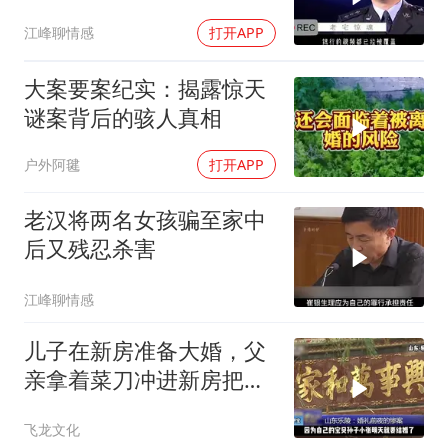
令人难以置信
江峰聊情感
打开APP
大案要案纪实：揭露惊天
谜案背后的骇人真相
户外阿毽
打开APP
老汉将两名女孩骗至家中
后又残忍杀害
江峰聊情感
儿子在新房准备大婚，父
亲拿着菜刀冲进新房把儿
子活活砍死！
飞龙文化