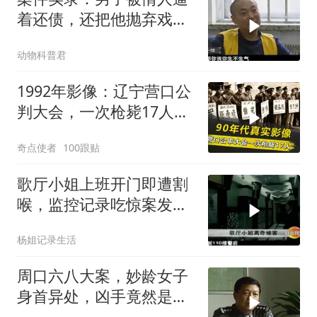
着还债，还把他抛弃戏
耍，瞬间就起了杀
动物科普君
1992年影像：辽宁营口公
判大会，一次枪毙17人，
犯人临刑前唱歌
奇点使者
100跟贴
歌厅小姐上班开门即遭割
喉，监控记录吃惊案发全
过程
杨姐记录生活
周口六八大案，妙龄女子
身首异处，凶手竟然是以
前的同桌，犯罪片