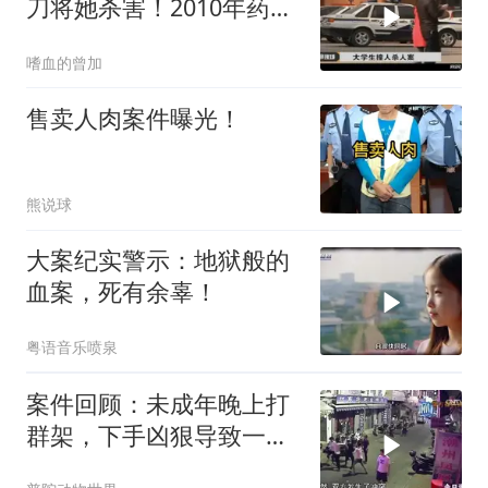
刀将她杀害！2010年药家
鑫案
嗜血的曾加
售卖人肉案件曝光！
熊说球
大案纪实警示：地狱般的
血案，死有余辜！
粤语音乐喷泉
案件回顾：未成年晚上打
群架，下手凶狠导致一人
死亡，监控拍下全过程