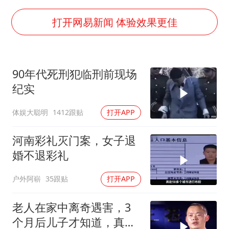
36岁男演员成景区NPC后人气爆棚
郑丽文：台湾从来没有“独立”过
打开网易新闻 体验效果更佳
几元成本的AI广告导致千万市值蒸发
浙江台州《告全体市民书》
90年代死刑犯临刑前现场
酒店回应车内过夜被收150元
纪实
上半年国内手机销量TOP30出炉
体娱大聪明
1412跟贴
打开APP
梁家辉百花奖演讲落泪
人民的健康、体质、幸福一脉相承
河南彩礼灭门案，女子退
婚不退彩礼
户外阿崭
35跟贴
打开APP
老人在家中离奇遇害，3
个月后儿子才知道，真相