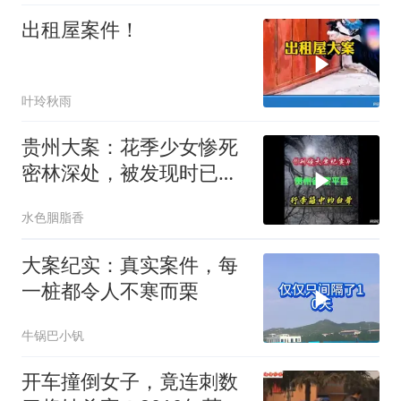
出租屋案件！
叶玲秋雨
贵州大案：花季少女惨死
密林深处，被发现时已成
为一堆白骨！
水色胭脂香
大案纪实：真实案件，每
一桩都令人不寒而栗
牛锅巴小钒
开车撞倒女子，竟连刺数