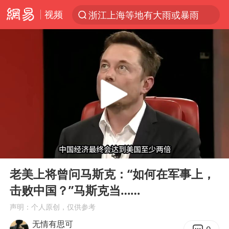
视频
浙江上海等地有大雨或暴雨
光影经济撬动暑期消费新蓝海
新疆优化调整景区内自驾服务费
“新疆的交警怎么个个像我妈”
西湖突现狂风暴雨 游客瞬间被浇透
香港正式允许“拒绝抢救”
情侣在平潭拍日出时坠崖致一死一伤
00:00
06:29
《欢迎来龙餐馆》口碑
Play
Ent
full
白海豚将正面袭击贯穿浙江
老美上将曾问马斯克：“如何在军事上，
击败中国？”马斯克当……
郑丽文：台湾从来没有“独立”过
声明：个人原创，仅供参考
几元成本的AI广告导致千万市值蒸发
无情有思可