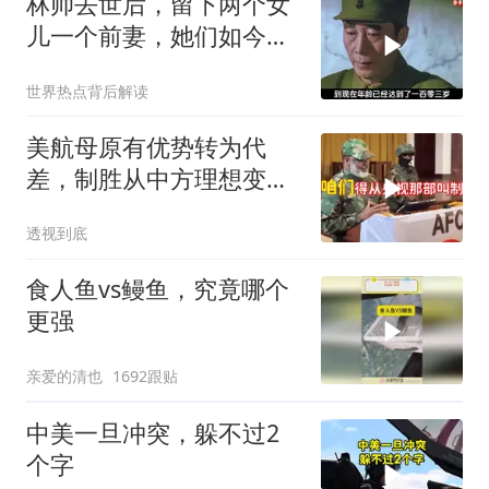
林帅去世后，留下两个女
儿一个前妻，她们如今过
的怎么样？
世界热点背后解读
美航母原有优势转为代
差，制胜从中方理想变为
既定事实
透视到底
食人鱼vs鳗鱼，究竟哪个
更强
亲爱的清也
1692跟贴
中美一旦冲突，躲不过2
个字