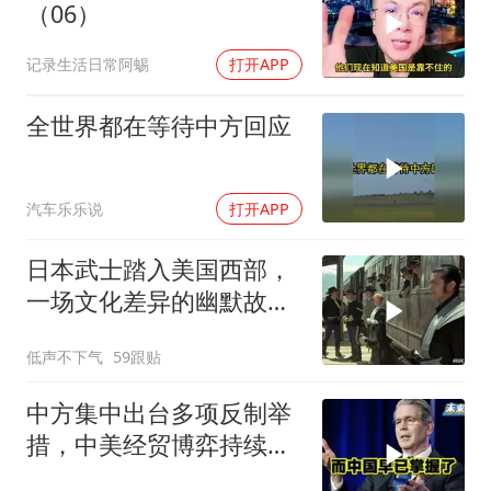
（06）
记录生活日常阿蜴
打开APP
全世界都在等待中方回应
汽车乐乐说
打开APP
日本武士踏入美国西部，
一场文化差异的幽默故事
即将开
低声不下气
59跟贴
中方集中出台多项反制举
措，中美经贸博弈持续升
级