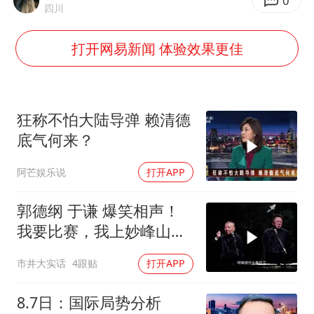
酒店回应车内过夜被收150元
0
四川
商场现钱学森巨幅海报 负责人回应
打开网易新闻 体验效果更佳
杭州全市有序停课
36岁男演员成景区NPC后人气爆棚
“不怕六爷挂得多 就怕六爷挂一颗”
狂称不怕大陆导弹 赖清德
全民健身事业高质量发展
底气何来？
梁家辉百花奖演讲落泪
阿芒娱乐说
打开APP
乐享全民健身 共筑健康中国
郭德纲 于谦 爆笑相声！
我要比赛，我上妙峰山干
嘛去？你去拜一拜冠军老
市井大实话
4跟贴
打开APP
祖庙
8.7日：国际局势分析