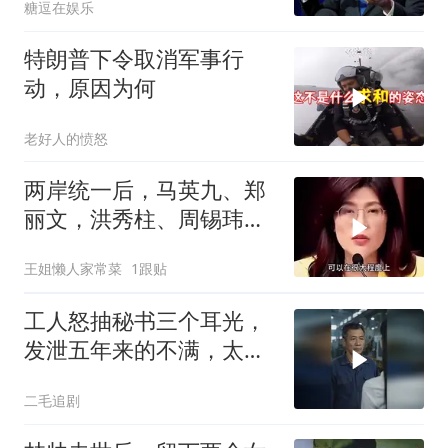
糖逗在娱乐
特朗普下令取消军事行
动，原因为何
老好人的愤怒
两岸统一后，马英九、郑
丽文，洪秀柱、周锡玮谁
宜任行政长官
王姐懒人家常菜
1跟贴
工人怒抽秘书三个耳光，
发泄五年来的不满，太解
气了！
二毛追剧