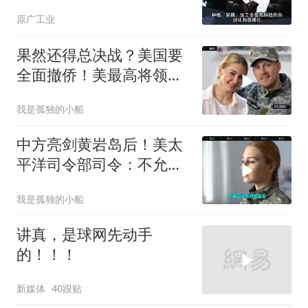
原广工业
果然还得总决战？美国要
全面撤侨！美最高将领：
决战伊朗随时能打
我是孤独的小船
中方亮剑黄岩岛后！美太
平洋司令部司令：不允许
任何国家主宰印太
我是孤独的小船
讲真，是球网先动手
的！！！
新媒体
40跟贴