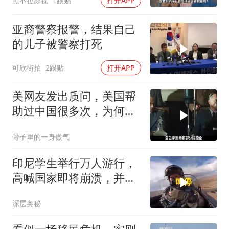
黑不拉影视
1跟贴
打开APP
亚裔警察报警，结果自己
的儿子被警察打死
可欣街拍
2跟贴
打开APP
美网友发出质问，美国帮
助过中国很多次，为何中
国人始终不领情
骨子里的一身傲气
印尼学生举行万人游行，
高喊国家即将崩溃，并指
责总统视而不见
深层奥秘