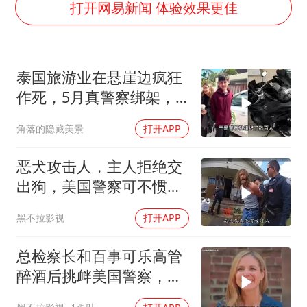
宇树科技中一签需缴款7.54万元
打开网易新闻 体验效果更佳
超颖电子拟投资20.86亿建设新项目
两名乘客在飞机上因调节座椅起冲突
泰国旅游业在悬崖边疯狂
台湾海峡南口北上船舶实施交通管制
作死，5月真警察绑架，7
夯实基础开新局
月假警察杀人
角落的隐藏美景
打开APP
恶犬攻击人，主人拒绝交
出狗，美国警察可不惯着
你
黑不拉影视
打开APP
总检察长和百事可乐高管
醉酒后挑衅美国警察，结
局舒适