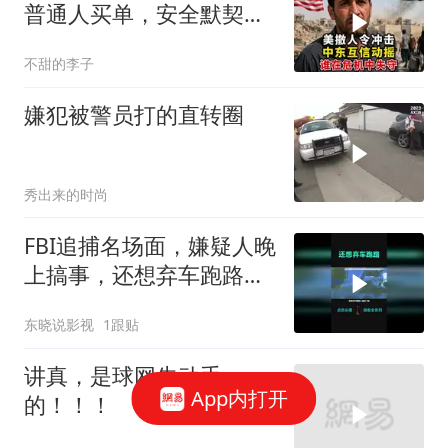
普通人买单，安全默契破
裂后谁最慌
不甜的李子
嫌犯被警员打的直转圈
秀出来的时尚
FBI追捕名场面，嫌疑人晚
上搞事，还想弃车跑路，
路人的反应亮了
东晓说影视
1跟贴
讲真，是球网先动手
App内打开
的！！！