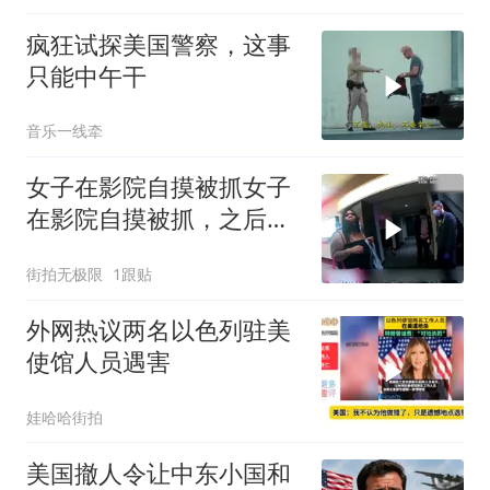
疯狂试探美国警察，这事
只能中午干
音乐一线牵
女子在影院自摸被抓女子
在影院自摸被抓，之后跟
警察狡辩
街拍无极限
1跟贴
外网热议两名以色列驻美
使馆人员遇害
娃哈哈街拍
美国撤人令让中东小国和