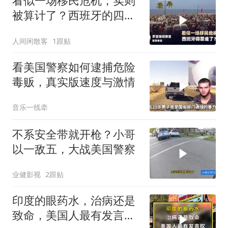
看似一场移民危机，实则
被算计了？西班牙的四个
举动，让美国记恨
人间闲散客
1跟贴
看美国警察如何逮捕危险
毒贩，真实版速度与激情
音乐一线牵
不系安全带就开枪？小哥
以一敌五，大战美国警察
业健影视
2跟贴
印度的眼药水，治病还是
致命，美国人最有发言