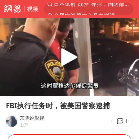
视频
台风白海豚中心风力增强
向鹏0-3不敌张本智和
曝韩国足协为外籍裁判员安排色情招待
广东雷州通报特教老师招聘违规事件
佛山通报笔试前13被淘汰后5名进体检
我国外贸延续良好增长态势
“新疆阿勒泰八月能滑雪”不实
00:00
06:17
陈幸同晋级WTT横滨冠军赛8强
Play
Ent
full
泰国枪击案凶手先杀祖父母后行凶
FBI执行任务时，被美国警察逮捕
“立秋的第一杯奶茶”又爆单了
东晓说影视
1
山东
国防部：中国军队坚决反制任何闹海挑衅图谋