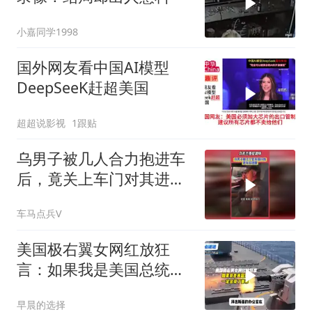
小嘉同学1998
国外网友看中国AI模型
DeepSeeK赶超美国
超超说影视
1跟贴
乌男子被几人合力抱进车
后，竟关上车门对其进行
殴打：乌克兰强征现场
车马点兵V
美国极右翼女网红放狂
言：如果我是美国总统，
一定会杀了普京！
早晨的选择