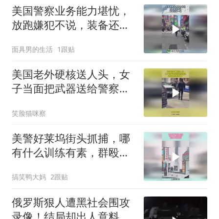
美国警察业务能力堪忧，
放跑嫌犯不说，装备还掉
一地！
面具男的生活
1跟贴
美国老外硬核送人头，女
子当面把武器送给警察，
这波操作都看傻了
笑脸猫咪察
美警好莱坞街头抓捕，哪
有什么训练有素，群殴才
是硬道理！
搞笑鸭大妈
2跟贴
俄罗斯狠人遭黑社会围攻
录像！结局却出人意料