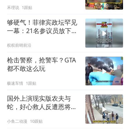
权！
禾理说
1跟贴
够硬气！菲律宾政坛罕见
一幕：21名参议员放下分
歧，联手力挺涨薪
权权前哨前沿
枪击警察，抢警车？GTA
都不敢这么玩
极速车情
1跟贴
国外上演现实版农夫与
蛇，好心救人反遭恩将仇
报，结局大快人心
小鱼二动漫
10跟贴