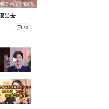
06:41
Enter
fullscreen
滚出去
30