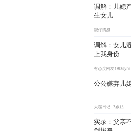
调解：儿媳
生女儿
靓仔情感
调解：女儿
上我身份
有态度网友19Dsym
公公嫌弃儿
大嘴日记
3跟贴
实录：父亲
剑拔弩