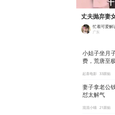
00:00
Play
丈夫抛弃妻
忙着可爱解
广东
小姑子坐月
费，荒唐至
起喜电影
33跟贴
妻子拿老公
怼太解气
混混小喵
21跟贴