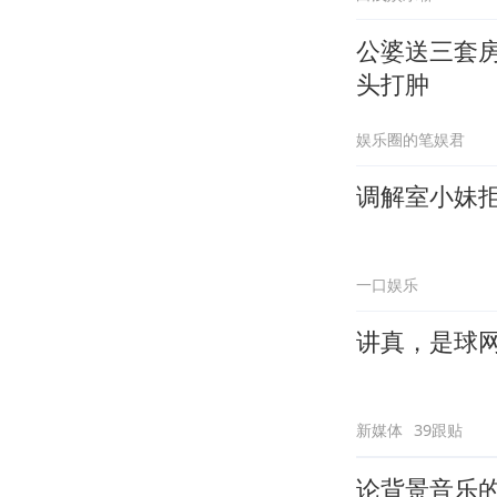
公婆送三套
头打肿
娱乐圈的笔娱君
调解室小妹
一口娱乐
讲真，是球
新媒体
39跟贴
论背景音乐