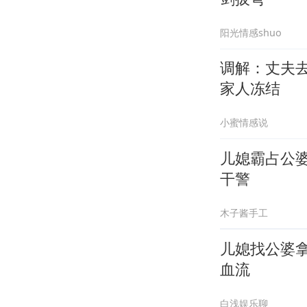
阳光情感shuo
调解：丈夫
家人冻结
小蜜情感说
儿媳霸占公婆
干警
木子酱手工
儿媳找公婆
血流
白浅娱乐聊