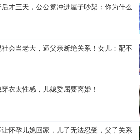
产后才三天，公公竟冲进屋子吵架：你为什么
混社会当老大，逼父亲断绝关系！女儿：配不
媳穿衣太性感，儿媳委屈要离婚！
不让怀孕儿媳回家，儿子无法忍受，父子关系