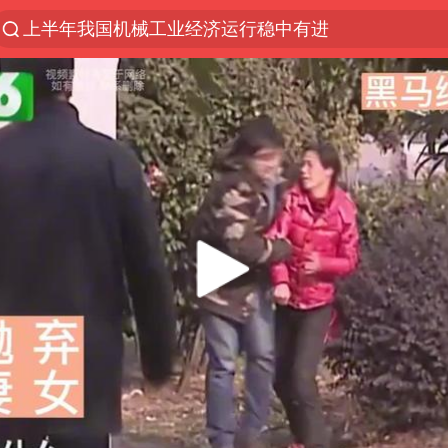
上半年我国机械工业经济运行稳中有进
我国货物贸易进出口超30万亿元
佛山通报笔试前13被淘汰后5名进体检
河南撤回“领导带薪错峰休假”通知
四川宜宾市高县发生4.9级地震
台风白海豚加强
超颖电子拟投资20.86亿建设新项目
向鹏0-3不敌张本智和
广东雷州通报特教老师招聘违规事件
“立秋的第一杯奶茶”又爆单了
泰国枪击案凶手先杀祖父母后行凶