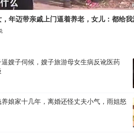
宇树科技中一签需缴款7.54万元
国防部：坚决反制任何闹海挑衅图谋
女，年迈带亲戚上门逼着养老，女儿：都给我
台湾海峡南口北上船舶实施交通管制
说
“新疆阿勒泰八月能滑雪”不实
福建泉州市委书记张毅恭被查
山东潍坊发布大风黄色预警
子逼嫂子伺候，嫂子旅游母女生病反讹医药
东方之约 相约未来
极
钱养娘家十几年，离婚还怪丈夫小气，雨姐怒