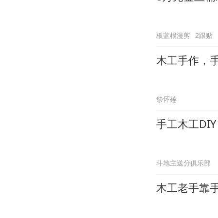
板蓝根漫剪
2跟贴
木工手作，
祭怀莲
手工木工DI
斗地主送分俱乐部
木工老手靠