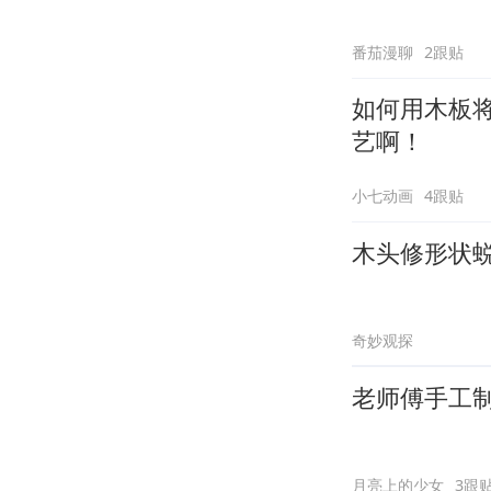
番茄漫聊
2跟贴
如何用木板
艺啊！
小七动画
4跟贴
木头修形状
奇妙观探
老师傅手工
月亮上的少女
3跟