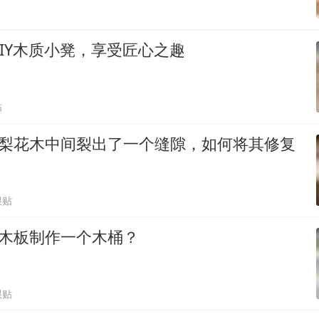
IY木质小凳，享受匠心之趣
贴
万梨花木中间裂出了一个缝隙，如何将其修复
？
跟贴
 根木板制作一个木桶？
跟贴