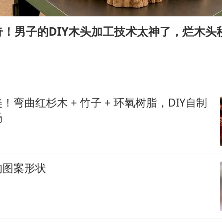
上半年国内居民出游人次34.63亿
奇！男子的DIY木头加工技术太神了，烂木头
22岁女生独闯南太行失联12天
薛之谦杭州站演唱会取消
张本智和：零封向鹏不意外
今年第二强台风将带来多大影响
！弯曲红杉木 + 竹子 + 环氧树脂，DIY自制
“准2万亿”之城点名支持三所大学
场
习近平心系体育强国建设
的图案形状