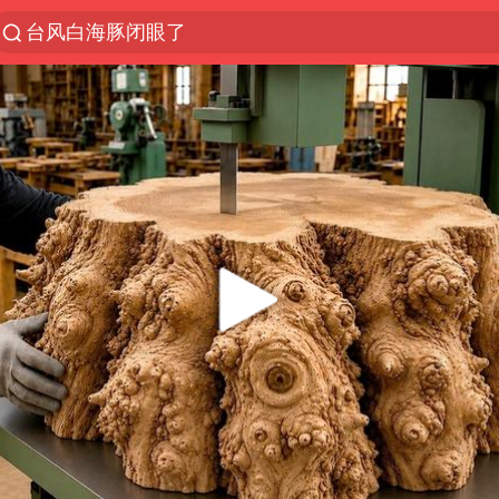
台风白海豚闭眼了
“China Cool”火了，老外爱上中国避暑游
香港宏福苑火灾或由烟头引起
浙江台州《告全体市民书》
美拟年底前首次测试“金穹”反导系统
四川宜宾3.4级地震
网约车司机充电时猝死保险拒赔
陕西柞水泥石流已致2死 仍有1人失联
泰国初中生饮弹自尽前开了26枪
多所高校取消艺考
店主称换“青海拉面”招牌后生意更好
伊斯兰版北约来了吗