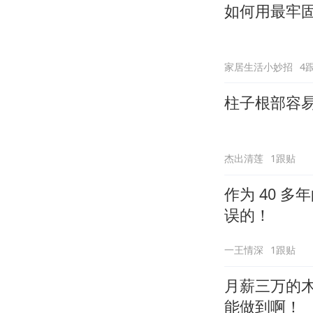
如何用最牢
家居生活小妙招
4
柱子根部容
杰出清莲
1跟贴
作为 40 
误的！
一王情深
1跟贴
月薪三万的
能做到啊！