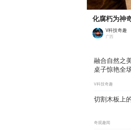
00:00
Play
化腐朽为神
V科技奇趣
广西
融合自然之美
桌子惊艳全
V科技奇趣
切割木板上
奇观趣闻