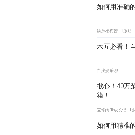
如何用准确
娱乐杨梅酱
1跟贴
木匠必看！
白浅娱乐聊
揪心！40
箱！
麦修肉伊成长记
1
如何用精准