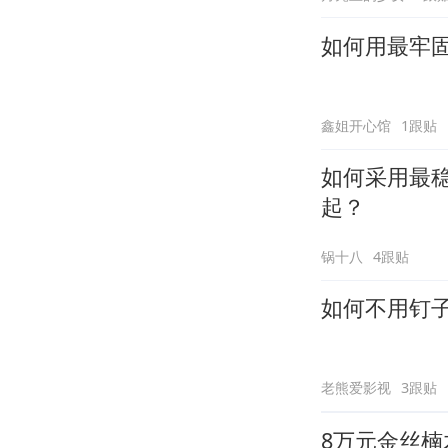
如何用最牢
鑫姐开心馆
1跟贴
如何采用最
起？
锅十八
4跟贴
如何不用钉
老熊爱影视
3跟贴
8万元金丝