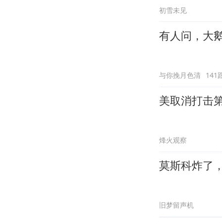
初雪未见
有人问，大
与你挽月色清
141
美取消打击第
烽火观察
莫斯科炸了
旧梦留声机