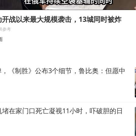
泰高官回应中国人在泰遭歧视：全面调查
公司“上四休三”但要降薪1000元
动开战以来最大规模袭击，13城同时被炸
四川宜宾市高县发生4.9级地震
供参考
“中国蔬菜之乡”最高温达41.8℃
雨
985博士后被曝在妻子孕期出轨后续
立秋的仪式感
弹，《制胜》公布3个细节，鲁比奥：但愿中
70多岁父亲独自坐车到上海看望女儿
如何把百年大党建设得更加坚强有力？
机堵在家门口死亡凝视11小时，吓破胆的日