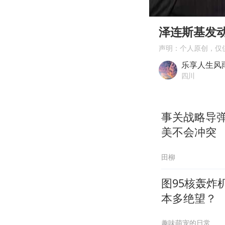
00:00
Play
泽连斯基发
声明：个人原创，仅
乐享人生风
四川
事关战略导
美不会冲突
田柳
图95核轰炸
本多绝望？
趣味萌宠的日常