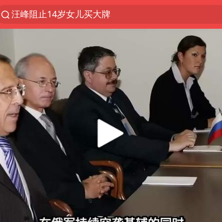
汪峰阻止14岁女儿买大牌
夜幕落下 运动上场
陕西省委书记赶赴柞水县杏坪镇
朱雨玲晋级WTT横滨冠军赛女单八强
27岁女子组织卖淫集团被悬赏通缉
美国将对多晶硅衍生品加征15%关税
泰国校园枪击案死亡人数升至7人
广岛核爆81周年央视播《奥本海默》
官方通报教师招聘笔试前13名被淘汰
女孩摆摊卖菌子时收到北大通知书
改名后的“青海拉面”店