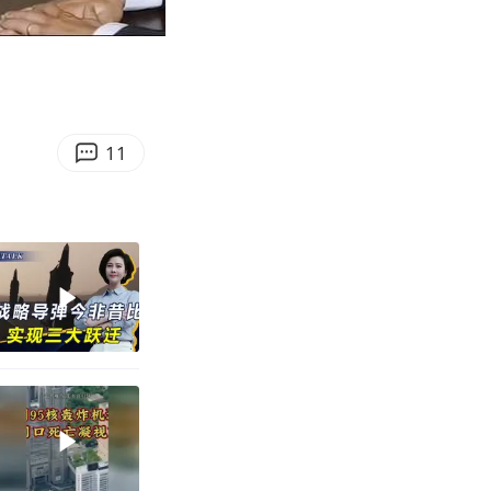
08:34
Enter
fullscreen
11