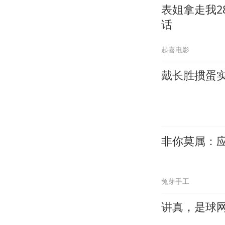
表姐拿走我2
话
起喜电影
戴长胜掼蛋实
非你莫属：
兔芽手工
讲真，是球