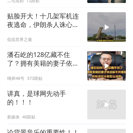
二毛追剧
12跟贴
贴脸开大！十几架军机连
夜逃命，伊朗杀人诛心，
老底被当地人掀翻
侃侃世界之最
潘石屹的128亿藏不住
了？拥有美籍的妻子依旧
躲不开缴税！
绳师48号
373跟贴
讲真，是球网先动手
的！！！
新媒体
40跟贴
论背景音乐的重要性！！