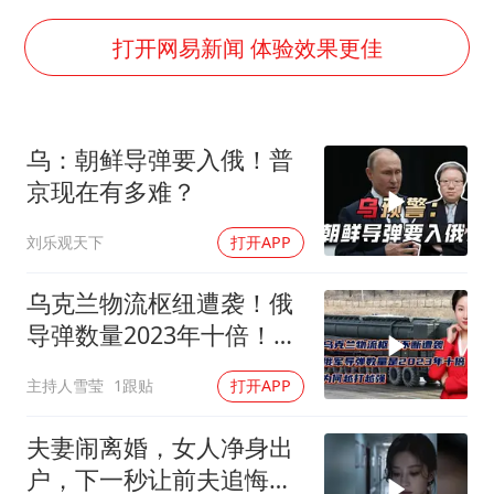
全民健身事业高质量发展
几元成本的AI广告导致千万市值蒸发
打开网易新闻 体验效果更佳
《欢迎来龙餐馆》口碑
WTT瑞典大满贯女单签表出炉
乌：朝鲜导弹要入俄！普
商场现钱学森巨幅海报 负责人回应
京现在有多难？
乐享全民健身 共筑健康中国
刘乐观天下
打开APP
乌克兰物流枢纽遭袭！俄
导弹数量2023年十倍！为
何越打越强？
主持人雪莹
1跟贴
打开APP
夫妻闹离婚，女人净身出
户，下一秒让前夫追悔莫