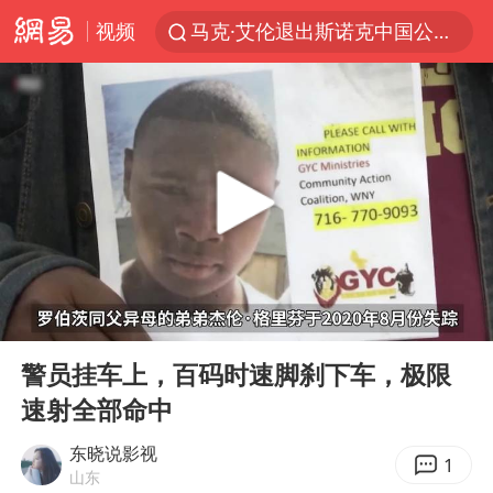
视频
马克·艾伦退出斯诺克中国公开赛
新疆优化调整景区内自驾服务费
微信又有新功能，你可以“撤回”你的撤回了！
上四休三，但降薪1000元，你接受吗？
情侣平潭拍日出坠崖1死1伤
黄金牛市回来了吗
台当局重金为“台独”织“皇帝新衣”
00:00
06:51
白海豚将正面袭击贯穿浙江
Play
Ent
full
酒店回应车内过夜被收150元
警员挂车上，百码时速脚刹下车，极限
速射全部命中
杭州全市有序停课
“不怕六爷挂得多 就怕六爷挂一颗”
东晓说影视
1
山东