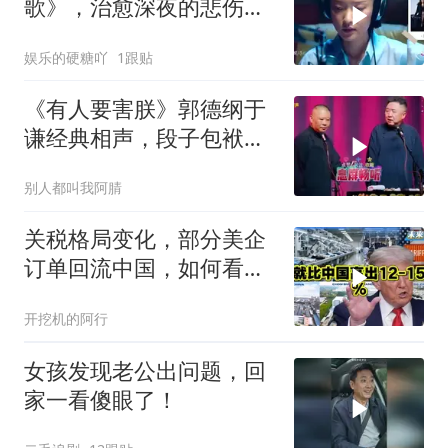
歌》，治愈深夜的悲伤与
寂寞，满满的回忆
娱乐的硬糖吖
1跟贴
《有人要害朕》郭德纲于
谦经典相声，段子包袱满
满！
别人都叫我阿腈
关税格局变化，部分美企
订单回流中国，如何看待
特朗普关税政策得失。来
开挖机的阿行
听听
女孩发现老公出问题，回
家一看傻眼了！