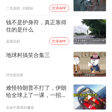
及！
二毛追剧
20跟贴
打开APP
钱不是护身符，真正靠得
住的是什么
蓝猫说剧
打开APP
地球村搞笑合集三
浮光惊掠影
难怪特朗普不打了，伊朗
给全球上了一课，一招吃
定美国，迎来转折
生命中最美的邂逅