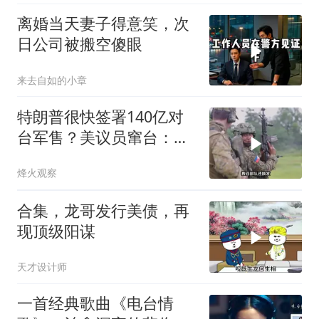
离婚当天妻子得意笑，次
日公司被搬空傻眼
来去自如的小章
特朗普很快签署140亿对
台军售？美议员窜台：必
须以实力拒统
烽火观察
合集，龙哥发行美债，再
现顶级阳谋
天才设计师
一首经典歌曲《电台情