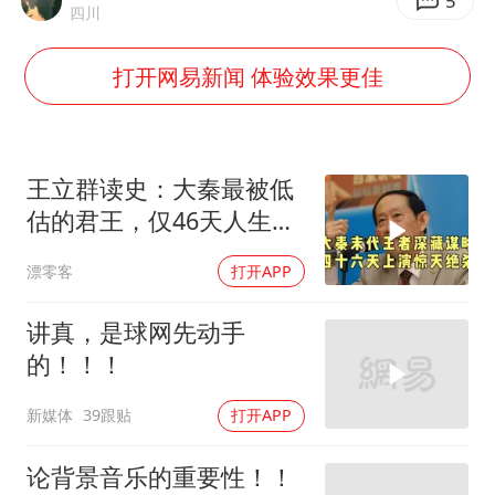
谷歌首席科学家Jeff Dean离职创业
5
四川
人贩子“梅姨”真实姓名曝光
打开网易新闻 体验效果更佳
如何把百年大党建设得更加坚强有力
一枚俄导弹都没击落 泽连斯基发声
多专业取消艺考 文化工作者要有文化
王立群读史：大秦最被低
“银行午休1.5小时”留个窗口行不行
估的君王，仅46天人生，
五天扳倒赵高，
41岁女子为鼓励女儿考上985研究生
漂零客
打开APP
总书记关心百姓身边这些民生大事
讲真，是球网先动手
的！！！
新媒体
39跟贴
打开APP
论背景音乐的重要性！！