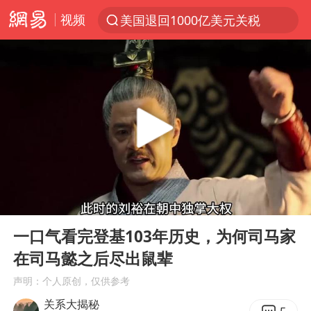
视频
美国退回1000亿美元关税
探寻“技能+”促就业创业新路
李亚鹏向地铁吐血女孩捐99999元
被泰航拒载中国乘客：免费改签没兑现
台风白海豚可能在浙江登陆
38岁山东财大教授刘海明逝世
因凡蒂诺首次公开道歉
00:00
05:51
13岁少年白天写作业晚上夜市炒粉
Play
Ent
full
《Monica》填词人黎彼得去世
一口气看完登基103年历史，为何司马家
在司马懿之后尽出鼠辈
FIFA官方支持因凡蒂诺
声明：个人原创，仅供参考
陕西柞水遭遇暴雨五千余户群众转移
关系大揭秘