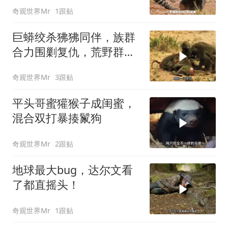
奇观世界Mr
1跟贴
巨蟒绞杀狒狒同伴，族群
合力围剿复仇，荒野群体
之战惊心动魄
奇观世界Mr
3跟贴
平头哥蜜獾猴子成闺蜜，
混合双打暴揍鬣狗
奇观世界Mr
2跟贴
地球最大bug，达尔文看
了都直摇头！
奇观世界Mr
1跟贴