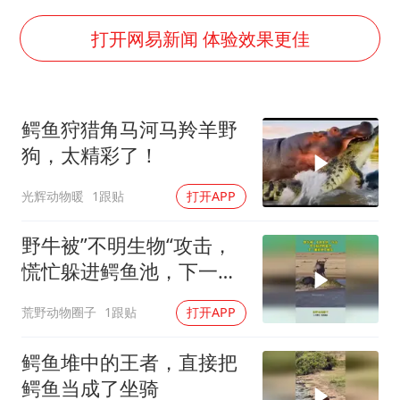
“伊斯兰版北约”出现
伯克希尔净买入约200亿美元股票
打开网易新闻 体验效果更佳
上交绝杀清华 姚明笑出表情包
曝美下令调查弹药库存信息遭泄露事件
鳄鱼狩猎角马河马羚羊野
白海豚在海上打了个结
狗，太精彩了！
构建更高水平的全民健身公共服务体系
光辉动物暖
1跟贴
打开APP
野牛被”不明生物“攻击，
慌忙躲进鳄鱼池，下一幕
根本不敢信
荒野动物圈子
1跟贴
打开APP
鳄鱼堆中的王者，直接把
鳄鱼当成了坐骑