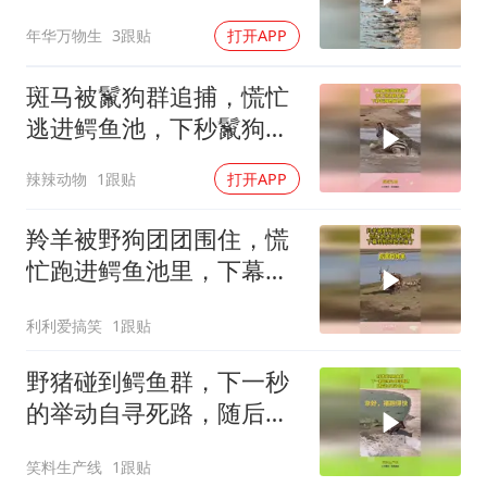
年华万物生
3跟贴
打开APP
斑马被鬣狗群追捕，慌忙
逃进鳄鱼池，下秒鬣狗想
跑也晚了
辣辣动物
1跟贴
打开APP
羚羊被野狗团团围住，慌
忙跑进鳄鱼池里，下幕野
狗想跑也晚了
利利爱搞笑
1跟贴
野猪碰到鳄鱼群，下一秒
的举动自寻死路，随后的
反应真实
笑料生产线
1跟贴