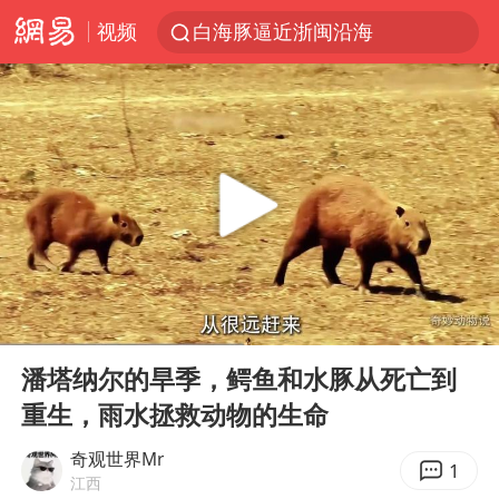
视频
白海豚逼近浙闽沿海
四川宜宾5.5级地震后余震为何不断
白海豚5次眼壁置换
上海轨交全网络地面高架区段限速运行
王艺迪无缘横滨赛决赛
奇飞云任内蒙古兴安盟盟委书记
浙江海域将现5到8米巨浪到狂浪
00:00
04:04
武契奇会见泽连斯基有何意图
Play
Ent
full
台铃电动车仅骑一年就断电趴窝
潘塔纳尔的旱季，鳄鱼和水豚从死亡到
重生，雨水拯救动物的生命
上海大部迎大暴雨
方桃子代言广告视频已下架
奇观世界Mr
1
江西