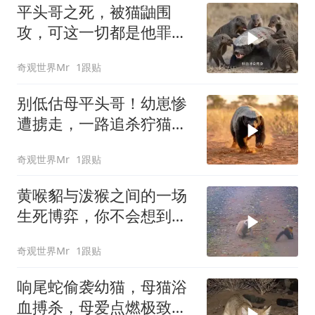
平头哥之死，被猫鼬围
攻，可这一切都是他罪有
应得
奇观世界Mr
1跟贴
别低估母平头哥！幼崽惨
遭掳走，一路追杀狞猫复
仇
奇观世界Mr
1跟贴
黄喉貂与泼猴之间的一场
生死博弈，你不会想到黄
喉貂的实力会如此厉害
奇观世界Mr
1跟贴
响尾蛇偷袭幼猫，母猫浴
血搏杀，母爱点燃极致复