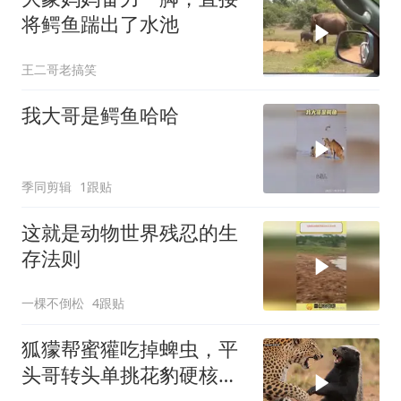
将鳄鱼踹出了水池
王二哥老搞笑
我大哥是鳄鱼哈哈
季同剪辑
1跟贴
这就是动物世界残忍的生
存法则
一棵不倒松
4跟贴
狐獴帮蜜獾吃掉蜱虫，平
头哥转头单挑花豹硬核报
恩