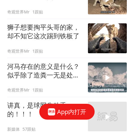
仇
奇观世界Mr
1跟贴
狮子想要掏平头哥的家，
却不知它这次踢到铁板了
奇观世界Mr
1跟贴
河马存在的意义是什么？
似乎除了造粪一无是处，
若真这般想，那可就闹笑
奇观世界Mr
1跟贴
话了
讲真，是球网先动手
App内打开
的！！！
新媒体
57跟贴