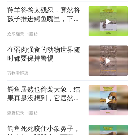
羚羊爸爸太残忍，竟然将
孩子推进鳄鱼嘴里，下一
幕根本不敢相信
欢乐翻天
1跟贴
在弱肉强食的动物世界随
时都要保持警惕
万物零距离
鳄鱼居然也偷袭大象，结
果真是没想到，它居然也
会惜败了
森野纪录
1跟贴
鳄鱼死死咬住小象鼻子，