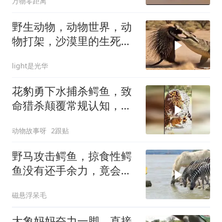
万物零距离
野生动物，动物世界，动
物打架，沙漠里的生死较
量：刺猬VS鳄鱼！
light是光华
花豹勇下水捕杀鳄鱼，致
命猎杀颠覆常规认知，草
原震撼一幕上演
动物故事呀
2跟贴
野马攻击鳄鱼，掠食性鳄
鱼没有还手余力，竟会发
生这种事！
磁悬浮呆毛
大象妈妈奋力一脚，直接