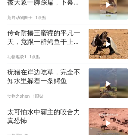
被大象一脚踩扁，下幕鳄
鱼后悔也晚了
荒野动物圈子
1跟贴
传奇耐揍王蜜獾的平凡一
天，竟跟一群鳄鱼干上
了，结局却出乎意料
动物趣谈1
1跟贴
疣猪在岸边吃草，完全不
知水里躲着一条鳄鱼
动物之shen
1跟贴
太可怕水中霸主的咬合力
真恐怖