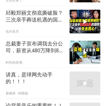
王同学来了
邱毅郑丽文彻底撕破脸？
三次亲手葬送机遇的国民
党，恐失去民心
也许友尽
总裁妻子宣布调我去分公
司，薪资从480万降到8
万，我递交辞呈
时尚的弄潮
讲真，是球网先动手
的！！！
新媒体
40跟贴
论背景音乐的重要性！！