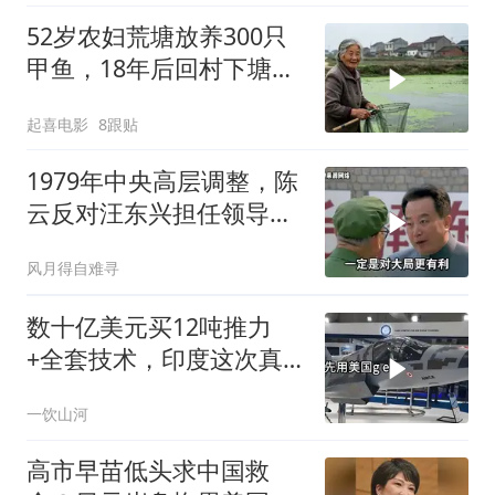
52岁农妇荒塘放养300只
甲鱼，18年后回村下塘瞬
间傻眼
起喜电影
8跟贴
1979年中央高层调整，陈
云反对汪东兴担任领导职
务
风月得自难寻
数十亿美元买12吨推力
+全套技术，印度这次真
要搞定航发
一饮山河
高市早苗低头求中国救