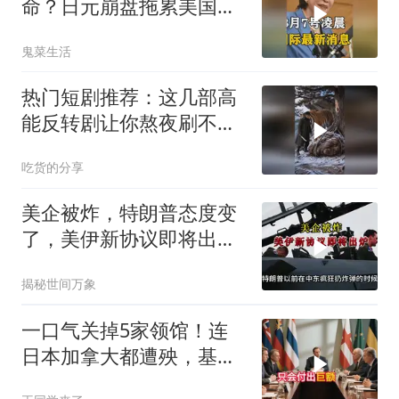
命？日元崩盘拖累美国下
水！川普也坐不住了
鬼菜生活
热门短剧推荐：这几部高
能反转剧让你熬夜刷不
停！
吃货的分享
美企被炸，特朗普态度变
了，美伊新协议即将出
炉？又被中方说中了
揭秘世间万象
一口气关掉5家领馆！连
日本加拿大都遭殃，基辛
格临终遗言真应验了