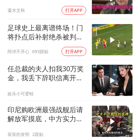
方向已曝光？
凝水文秋
打开APP
足球史上最离谱终场！门
将扑点后补射绝杀被判无
效
阿沛不开心
693跟贴
打开APP
任总裁的夫人扣我30万奖
金，我丢下辞职信离开，
当晚她慌忙问：甲方只和
娱乐小可爱蛙
你签约
印尼购欧洲最强战舰后请
解放军摸底，中方实力几
何？
宸宸的发明
2跟贴