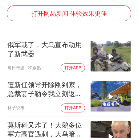
《欢迎来龙餐馆》口碑
杭州全市有序停课
打开网易新闻 体验效果更佳
商场现钱学森巨幅海报 负责人回应
“不怕六爷挂得多 就怕六爷挂一颗”
俄军栽了，大乌宣布动用
全民健身事业高质量发展
了新武器
WTT瑞典大满贯女单签表出炉
每日奇迹
20跟贴
打开APP
36岁男演员成景区NPC后人气爆棚
乐享全民健身 共筑健康中国
遭新任领导开除刚到家，
总裁妻子勒令我立刻返
岗，我直言她无权命令我
林子说事
打开APP
莫斯科又炸了！大鹅多位
军方高官遇刺，大乌暗杀