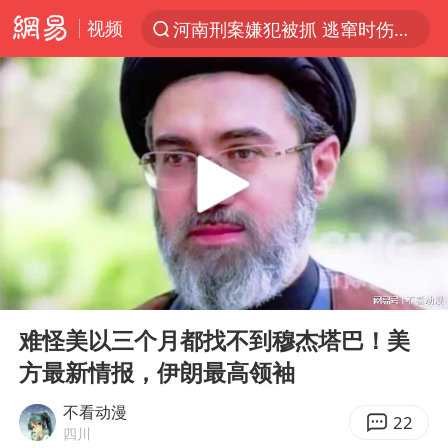
视频
河南刑案嫌犯被抓 逃窜时伤害多人
光影经济撬动暑期消费新蓝海
浙江上海等地有大雨或暴雨
新疆优化调整景区内自驾服务费
上四休三，但降薪1000元，你接受吗？
黄金牛市回来了吗
情侣平潭拍日出坠崖1死1伤
00:00
07:17
台当局重金为“台独”织“皇帝新衣”
Play
Ent
full
白海豚将正面袭击贯穿浙江
难怪美以三个月都找不到穆杰塔巴！美
方最新情报，伊朗最高领袖
微信又有新功能，你可以“撤回”你的撤回了！
几元成本的AI广告导致千万市值蒸发
不看动漫
22
四川