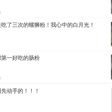
贴
去吃了三次的螺狮粉！我心中的白月光！
都第一好吃的肠粉
贴
网先动手的！！！