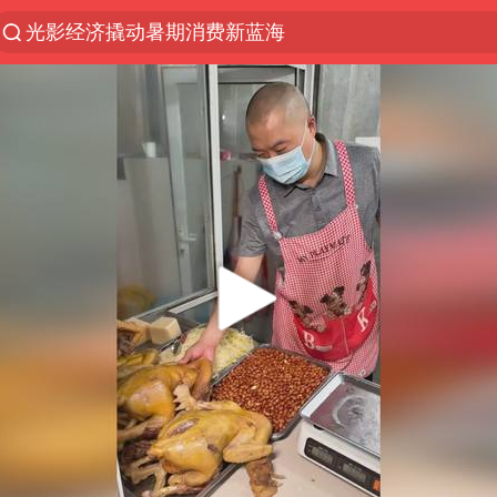
光影经济撬动暑期消费新蓝海
陈思诚零点晒照为佟丽娅庆生
马克·艾伦退出斯诺克中国公开赛
郑丽文：台湾从来没有“独立”过
新疆优化调整景区内自驾服务费
情侣平潭拍日出坠崖1死1伤
梁家辉：到内地拍戏不是北上是回归
全民健身事业高质量发展
台当局重金为“台独”织“皇帝新衣”
几元成本的AI广告导致千万市值蒸发
老挝国会主席赛宋蓬逝世