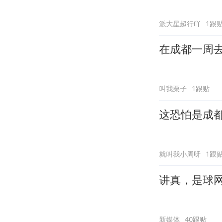
派大星超行吖
1跟
在成都一周
叫我栗子
1跟贴
这恐怕是成
就叫我小周呀
1跟
讲真，是球
新媒体
40跟贴