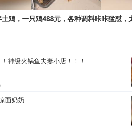
茅台部分直营店飞天茅台提价
夏日经济乘“热”而上 消费市场向“新”而行
拌土鸡，一只鸡488元，各种调料咔咔猛怼，
白海豚将正面袭击贯穿浙江
酒店回应车内过夜被收150元
黄金牛市回来了吗
酒店花洒现排泄物住客索赔遭拒
子！神级火锅鱼夫妻小店！！！
乐享全民健身 共筑健康中国
贴
凉面奶奶