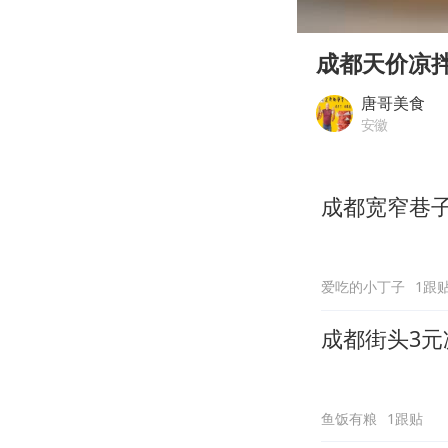
00:00
Play
成都天价凉
唐哥美食
安徽
成都宽窄巷
爱吃的小丁子
1跟
成都街头3元
鱼饭有粮
1跟贴