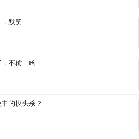
，，默契
家，不输二哈
说中的摸头杀？