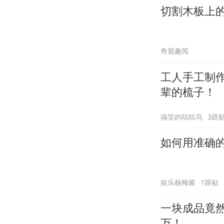
切割木板上
奇观趣闻
工人手工制
辈的梳子！
搞笑的咕咕鸟
3跟
如何用准确
娱乐杨梅酱
1跟贴
一块成品竟然
万！