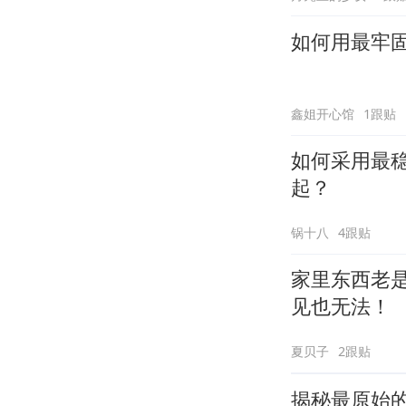
如何用最牢
鑫姐开心馆
1跟贴
如何采用最
起？
锅十八
4跟贴
家里东西老
见也无法！
夏贝子
2跟贴
揭秘最原始