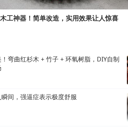
多所幼师院校开设养老专业
泰国校园枪击事件已致8死30余伤
制木工神器！简单改造，实用效果让人惊喜
老人被城管撞倒后离世亲属质疑记录仪
薛之谦杭州站演唱会取消
必胜客，被正式买断
四川宜宾地震网友称睡觉被摇醒
！弯曲红杉木 + 竹子 + 环氧树脂，DIY自制
习近平心系体育强国建设
场
入瞬间，强逼症表示极度舒服