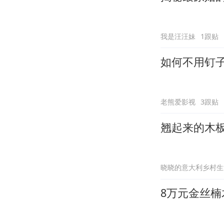
我是汪汪妹
1跟贴
如何不用钉
老熊爱影视
3跟贴
翘起来的木
晓晓的意大利乡村生
8万元金丝