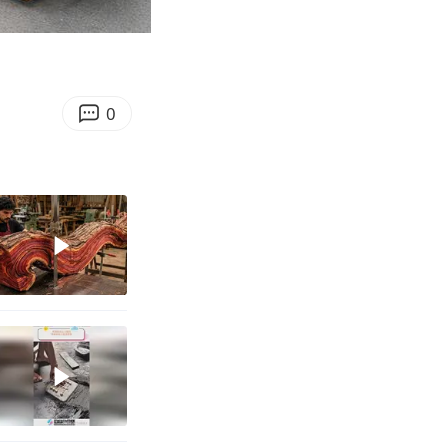
10:08
Enter
fullscreen
0