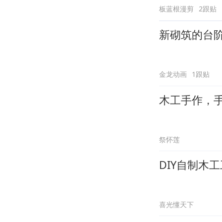
板蓝根漫剪
2跟贴
新砌筑的台
金龙动画
1跟贴
木工手作，
祭怀莲
DIY自制木
喜光懂天下