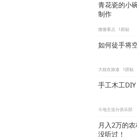
青花瓷的小
制作
微微看点
1跟贴
如何徒手将
大姐在旅途
1跟贴
手工木工DI
斗地主送分俱乐部
月入2万的农
没听过！