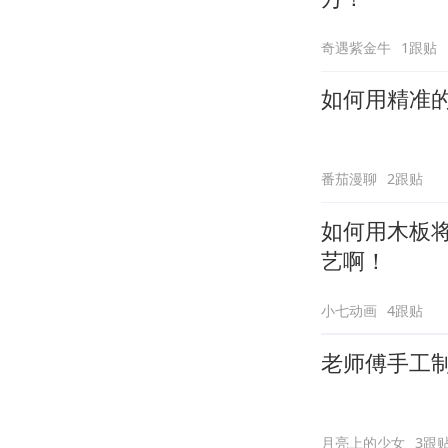
奇遇紫金牛
1跟贴
如何用精准
番茄漫聊
2跟贴
如何用木板
艺啊！
小七动画
4跟贴
老师傅手工
月亮上的少女
3跟