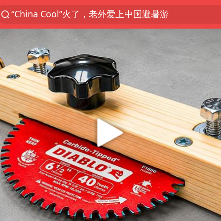
“China Cool”火了，老外爱上中国避暑游
台风白海豚闭眼浙江上海处于危险半圆
香港宏福苑火灾或由烟头引起
云南一地村民过火把节意外灼伤16人
张本智和：零封向鹏不意外
泰国初中生饮弹自尽前开了26枪
用AI造出新病毒意味着什么
今年第二强台风将带来多大影响
浙江最强风雨时段已锁定
上半年国内居民出游人次34.63亿
女子被狗舔脚确诊三级暴露 医生回应