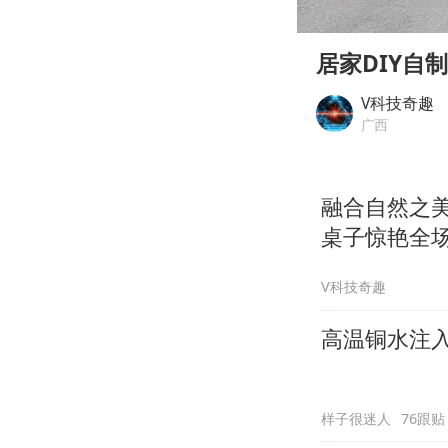
00:00
Play
居家DIY自
V科技奇趣
广西
融合自然之美
桌子惊艳全
V科技奇趣
高温铜水注
样子很迷人
76跟贴