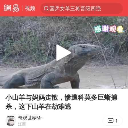
视频
国乒女单三将晋级四强
光影经济撬动暑期消费新蓝海
马克·艾伦退出斯诺克中国公开赛
新疆优化调整景区内自驾服务费
上四休三，但降薪1000元，你接受吗？
央视新主播李秋莹孙亚鹏亮相
情侣平潭拍日出坠崖1死1伤
00:00
01:02
梁家辉：到内地拍戏不是北上是回归
Play
Ent
full
全民健身事业高质量发展
小山羊与妈妈走散，惨遭科莫多巨蜥捕
杀，这下山羊在劫难逃
台当局重金为“台独”织“皇帝新衣”
几元成本的AI广告导致千万市值蒸发
奇观世界Mr
1
江西