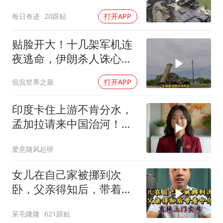
每日奇迹
20跟贴
打开APP
贴脸开大！十几架军机连
夜逃命，伊朗杀人诛心，
老底被当地人掀翻
侃侃世界之最
打开APP
印度卡住上游不肯分水，
孟加拉请来中国治河！一
条河如何改写南亚 ？
爱意随风起呀
女儿在自己家被挪到次
卧，父亲得知后，带着中
介直接上门卖房
呆毛隆隆
621跟贴