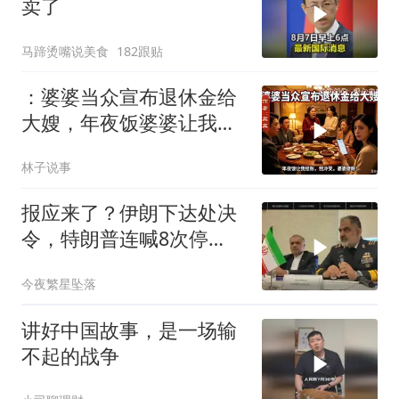
卖了
马蹄烫嘴说美食
182跟贴
：婆婆当众宣布退休金给
大嫂，年夜饭婆婆让我结
账，我冷笑，婆婆傻眼
林子说事
报应来了？伊朗下达处决
令，特朗普连喊8次停
手，海外资产遭清算
今夜繁星坠落
讲好中国故事，是一场输
不起的战争