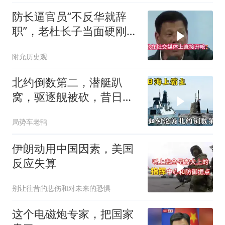
防长逼官员“不反华就辞
职”，老杜长子当面硬刚：
你凭什么？
附允历史观
北约倒数第二，潜艇趴
窝，驱逐舰被砍，昔日的
皇家海军怎么了？
局势车老鸭
伊朗动用中国因素，美国
反应失算
别让往昔的悲伤和对未来的恐惧
这个电磁炮专家，把国家