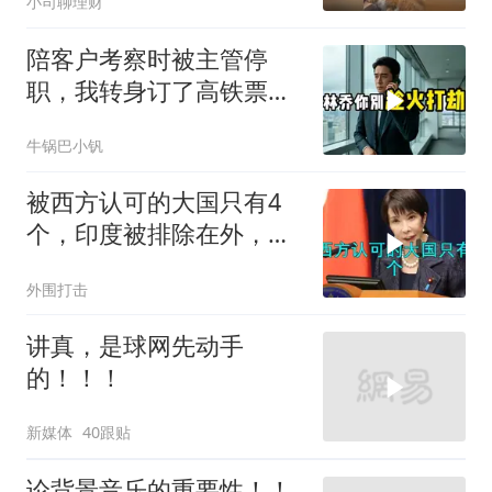
小司聊理财
陪客户考察时被主管停
职，我转身订了高铁票。
2小时后总监急疯了：12
牛锅巴小钒
亿合同没你根本签不了
被西方认可的大国只有4
个，印度被排除在外，为
何只能算准大国？
外围打击
讲真，是球网先动手
的！！！
新媒体
40跟贴
论背景音乐的重要性！！