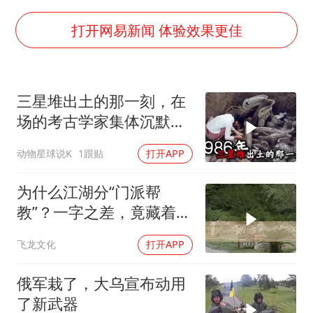
老挝国会主席赛宋蓬逝世
白海豚将正面袭击贯穿浙江
打开网易新闻 体验效果更佳
酒店回应车内过夜被收150元
杭州全市有序停课
三星堆出土的那一刻，在
商场现钱学森巨幅海报 负责人回应
场的考古学家集体沉默
36岁男演员成景区NPC后人气爆棚
了，颠覆所有人的认知
动物星球说K
1跟贴
打开APP
夏日经济乘“热”而上 消费市场向“新”而行
乐享全民健身 共筑健康中国
为什么江湖分“门派帮
教”？一字之差，竟藏着不
同的生存密码！
飞龙文化
打开APP
俄军栽了，大乌宣布动用
了新武器