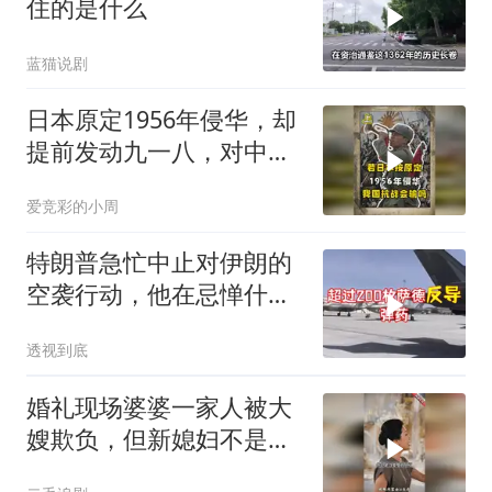
住的是什么
蓝猫说剧
日本原定1956年侵华，却
提前发动九一八，对中国
是福是祸？
爱竞彩的小周
特朗普急忙中止对伊朗的
空袭行动，他在忌惮什
么，谁出手拦阻
透视到底
婚礼现场婆婆一家人被大
嫂欺负，但新媳妇不是好
惹的！