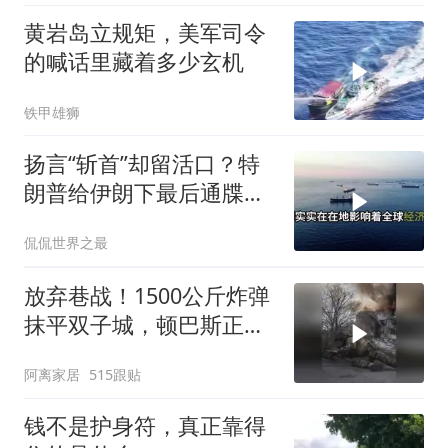
黄岩岛立规矩，美军司令
的喊话里藏着多少玄机
铁甲雄狮
扬言“斩首”却留活口？特
朗普给伊朗下最后通牒，
这盘棋下得真精
侃侃世界之最
放弃巷战！1500公斤炸弹
抹平双子城，顿巴斯正变
成一场拆城游戏
阿离家居
515跟贴
钱不是护身符，真正靠得