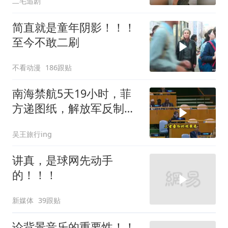
二毛追剧
简直就是童年阴影！！！
至今不敢二刷
不看动漫
186跟贴
南海禁航5天19小时，菲
方递图纸，解放军反制组
合拳已到位
吴王旅行ing
讲真，是球网先动手
的！！！
新媒体
39跟贴
论背景音乐的重要性！！