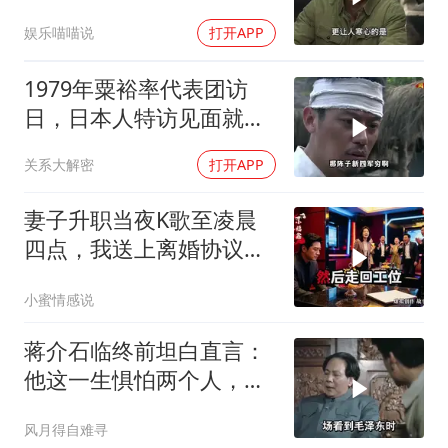
一儆百！
娱乐喵喵说
打开APP
1979年粟裕率代表团访
日，日本人特访见面就喊
首长好
关系大解密
打开APP
妻子升职当夜K歌至凌晨
四点，我送上离婚协议果
盘，隔天她拦在公司门
小蜜情感说
口：我们谈谈
蒋介石临终前坦白直言：
他这一生惧怕两个人，却
只敬佩一个人！
风月得自难寻