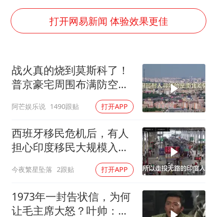
东航：国内客票提前14天免费退改
胡彦斌韩磊 谁帮谁
打开网易新闻 体验效果更佳
胡彦斌获《歌手2026》歌王
日本试射“战斧”导弹，国防部回应
战火真的烧到莫斯科了！
我国外贸延续良好增长态势
普京豪宅周围布满防空
夯实基础开新局
塔，大战一触即发2
阿芒娱乐说
1490跟贴
打开APP
西班牙移民危机后，有人
担心印度移民大规模入侵
中国，这可能吗？
今夜繁星坠落
2跟贴
打开APP
1973年一封告状信，为何
让毛主席大怒？叶帅：杀