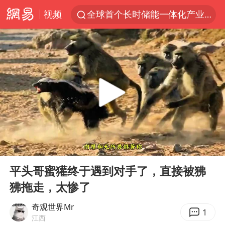
视频
全球首个长时储能一体化产业园量产
“秋天的第一杯奶茶”6岁了
台风白海豚已进入24小时警戒线
中国女篮70-67险胜尼日利亚女篮
四川宜宾市高县4.9级地震致1人死亡
上海：台风白海豚或将带来龙卷风
名创优品回应女子吐槽内裤质量差
00:00
03:01
出口禁令驱动有色板块大涨
Play
Ent
full
胜宏科技：股票交易异常波动
平头哥蜜獾终于遇到对手了，直接被狒
狒拖走，太惨了
38岁演员求职万岁山NPC成功
U17国足点球大战淘汰河床晋级决赛
奇观世界Mr
1
江西