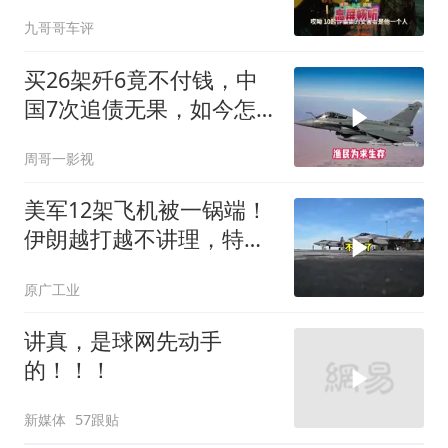
不断！
九哥哥车评
买26架歼6竟不付钱，中
国7次追债无果，如今怎
样了？
周哥一影视
美军12架飞机被一锅端！
伊朗越打越不讲理，特朗
普只剩一个问题
原广工业
讲真，是球网先动手
的！！！
新媒体
57跟贴