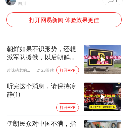
男子结婚8年3个女儿都不是亲生
1
四川
NBA传奇教练老尼尔森去世
打开网易新闻 体验效果更佳
手机真会“偷听”我们说话吗
轰-6K到底是不是战略轰炸机
“皋”在低处
朝鲜如果不识形势，还想
面对面丨蔡磊：与渐冻症抗争 纵使不敌 也不屈服
派军队援俄，以后朝鲜如
果有把柄被乌克兰
加沙约14万栋建筑被完全摧毁
趣味萌宠的日常
2123跟贴
打开APP
从科技创新看开局起步的时与势
听完这个消息，请保持冷
静(1)
打开APP
伊朗民众对中国不满，指