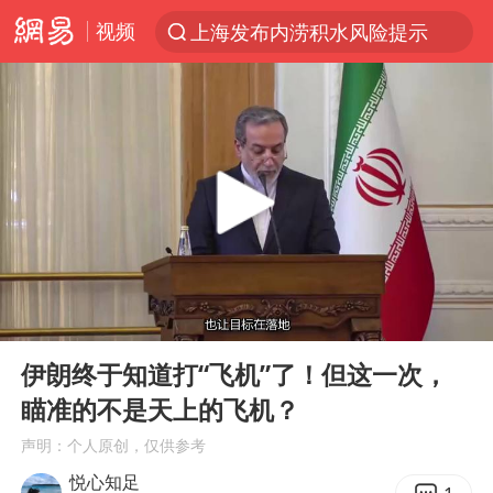
视频
上海发布内涝积水风险提示
台风“白海豚”登陆 各地各部门全力应对
江苏昆山升级发布暴雨红警
白海豚会重现杜苏芮强度吗
人形机器人第一股
中国女篮热身赛再胜尼日利亚女篮
上海地铁4条线路全线停运
00:00
09:54
宇树申购 中一签有望赚20万元
Play
Ent
full
白海豚路径图
伊朗终于知道打“飞机”了！但这一次，
瞄准的不是天上的飞机？
白海豚可深入内陆制造大范围风雨
声明：个人原创，仅供参考
推研发找资金只为自救？蔡磊回应
悦心知足