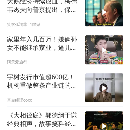
大鹅经济持续放血，梅德
韦杰夫向普京提出，保住
国家的唯一办法
笑饮孤鸿非
1跟贴
家里年入几百万！嫌俩孙
女不能继承家业，逼儿媳
生孙子，官官怒怼！
阿天爱旅行
宇树发行市值超600亿！
机构重做整条产业链的尺
子
基金经理coco
《大相径庭》郭德纲于谦
经典相声，故事笑料经典