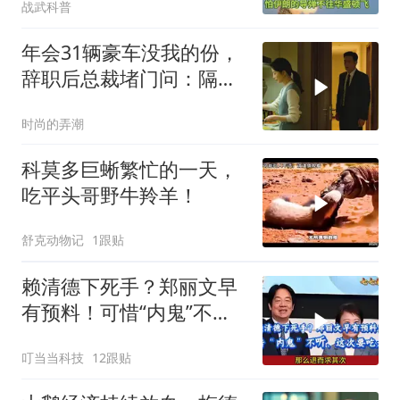
战武科普
年会31辆豪车没我的份，
辞职后总裁堵门问：隔壁
楼你买的？
时尚的弄潮
科莫多巨蜥繁忙的一天，
吃平头哥野牛羚羊！
舒克动物记
1跟贴
赖清德下死手？郑丽文早
有预料！可惜“内鬼”不
听、这次要吃大亏
叮当当科技
12跟贴