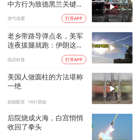
中方行为致德黑兰关键工
程受阻
泄气得爱
打开APP
老乡带路导弹点名，美军
连夜拔腿就跑：伊朗这波
操作把霸权底裤撕了个精
战武科普
打开APP
光
美国人做圆柱的方法堪称
一绝
娟姐配音
1661跟贴
后院烧成火海，白宫悄悄
收回了拳头