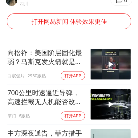
泰国初中生饮弹自尽前开了26枪
0
四川
央视新主播李秋莹孙亚鹏亮相
打开网易新闻 体验效果更佳
夏日经济乘“热”而上 消费市场向“新”而行
36岁男演员成景区NPC后人气爆棚
宇树王兴兴被问了360多个问题
向松祚：美国阶层固化最
全民健身事业高质量发展
弱？马斯克发火箭就是答
案！
唐田赛前发布会上引用《孙子兵法》
白宸侃片
2930跟贴
打开APP
乐享全民健身 共筑健康中国
700公里时速逼近导弹，
高速拦截无人机能否改写
防空
窄门
6跟贴
打开APP
中方深夜通告，菲方措手