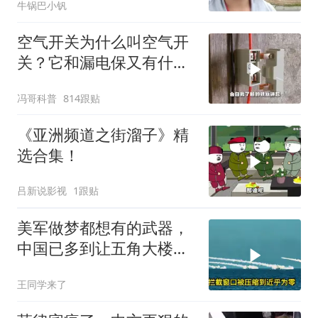
牛锅巴小钒
空气开关为什么叫空气开
关？它和漏电保又有什么
区别？
冯哥科普
814跟贴
《亚洲频道之街溜子》精
选合集！
吕新说影视
1跟贴
美军做梦都想有的武器，
中国已多到让五角大楼头
皮发麻
王同学来了