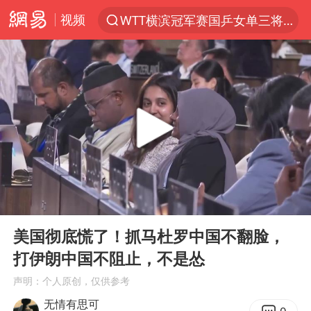
视频
WTT横滨冠军赛国乒女单三将晋级四强
光影经济撬动暑期消费新蓝海
白海豚将正面袭击贯穿浙江
杭州全市有序停课
黄金牛市回来了吗
酒店花洒现排泄物住客索赔遭拒
情侣在平潭拍日出时坠崖致一死一伤
00:00
05:17
新疆优化调整景区内自驾服务费
Play
Ent
full
购飞机票7分钟后退票被扣2022元
美国彻底慌了！抓马杜罗中国不翻脸，
打伊朗中国不阻止，不是怂
郑丽文：台湾从来没有“独立”过
声明：个人原创，仅供参考
检测列车撞人致11死2伤 涉事单位被罚
无情有思可