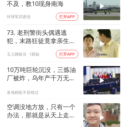
不及，教10现身南海
环球军武密语
打开APP
73. 老刑警街头偶遇逃
犯，末路狂徒竟拿亲生儿
子当作人质落网！
玉儿聊娱乐
1跟贴
打开APP
10万吨巨轮沉没，三炼油
厂被炸，乌年产千万无人
机，俄战局堪忧
各地精彩不容错过
空调没地方放，只有一个
办法，那就是从天上走，
老师傅一招拿下