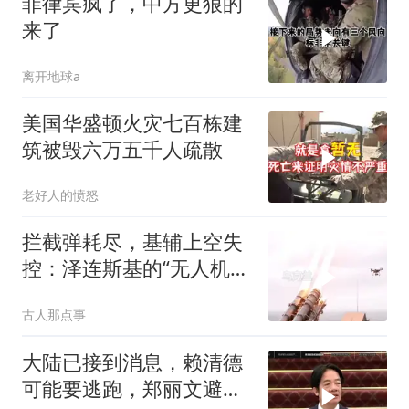
菲律宾疯了，中方更狠的
来了
离开地球a
美国华盛顿火灾七百栋建
筑被毁六万五千人疏散
老好人的愤怒
拦截弹耗尽，基辅上空失
控：泽连斯基的“无人机神
话”为何突然没人提了
古人那点事
大陆已接到消息，赖清德
可能要逃跑，郑丽文避谈