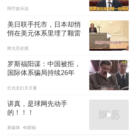
统一，咬死一句话
阿芒娱乐说
美日联手托市，日本却悄
悄在美元体系里埋了颗雷
附允历史观
罗斯福阳谋：中国被拒，
国际体系骗局持续26年
灯光玄幻天天看
讲真，是球网先动手
的！！！
新媒体
40跟贴