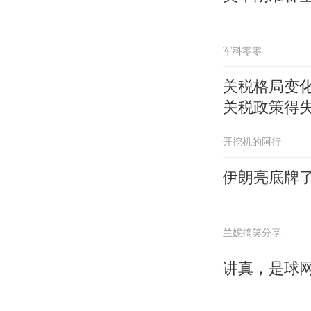
军科零零
关税格局变
关税政策得
开挖机的阿行
伊朗亮底牌
兰妮搞笑分享
讲真，是球