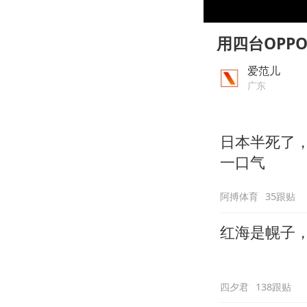
00:00
Play
用四台OPPO
爱范儿
广东
日本半死了
一口气
阿搏体育
35跟贴
红海是幌子
四夕君
138跟贴