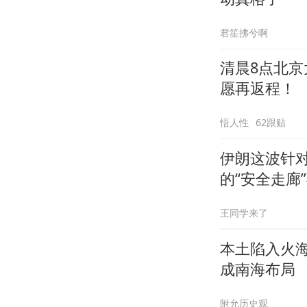
君笙拂兮啊
清晨8点北京
愿再返程！
悟人性
62跟贴
伊朗这波针
的“安全走廊
王同学来了
本土陷入火
成南海布局
附允历史观