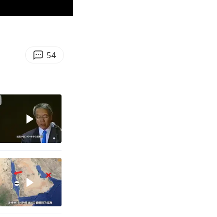
02:11
Enter
fullscreen
54