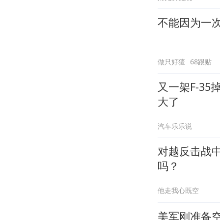
不能因为一
做只好猹
68跟贴
又一架F-3
大了
汽车乐乐说
对越反击战
吗？
他走我心既空
美军刚准备