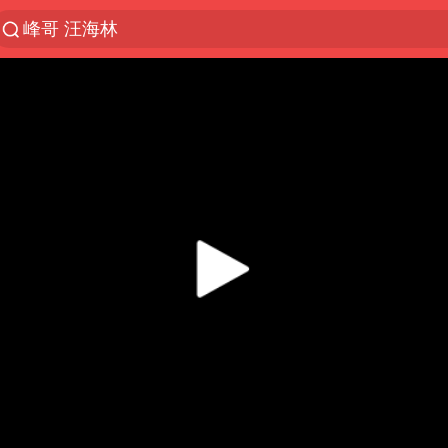
峰哥 汪海林
解锁各地夏日限定体验
西湖突现狂风暴雨 游客瞬间被浇透
河南重大刑事案嫌疑人落网
富婆带资进组给自己硬加60多场吻戏
黄金创今年来最大单周涨幅
视频丨中国东方电气集团原党组副书记、董事宋致远
金饰克价一夜涨回1300元
白海豚将正面袭击贯穿浙江
梁家辉：到内地拍戏不是北上是回归
酒店回应车内过夜被收150元