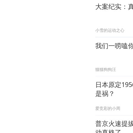
大案纪实：
小雪的运动之心
我们一唠嗑
猫猫狗狗汪
日本原定19
是祸？
爱竞彩的小周
普京火速提
动真格了