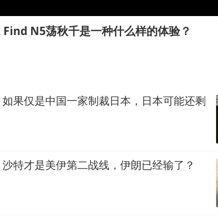
牛津大学一纸声明甩不了锅
新疆景区自驾服务费改为按车收费
 Find N5荡秋千是一种什么样的体验？
网传《披荆斩棘2026》名单
女主硬加吻戏短剧已下架
浙江台州《告全体市民书》
香港宏福苑火灾或由烟头引起
，如果仅是中国一家制裁日本，日本可能还剩
西贝创始人贾国龙押注鲜羊赛道
人民的健康、体质、幸福一脉相承
，沙特才是美伊第二战线，伊朗已经输了？