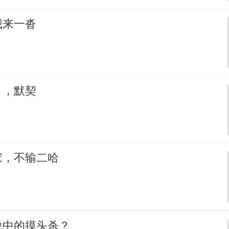
我来一沓
，，默契
家，不输二哈
说中的摸头杀？