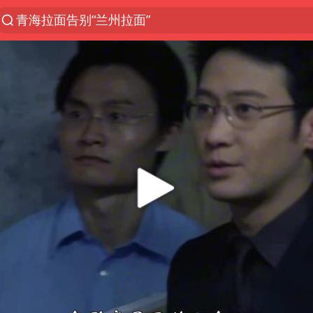
青海拉面告别“兰州拉面”
U17国足三战全胜
我国编制完成新版全月地质图
法国下周开始禁止未经同意的电话营销
台风白海豚或吞掉台风鲸鱼
巡查组提问 工作人员偷用手机查答案
看守所辅警收受10万获刑1年
宇树科技 打新
多地要求领导干部带头休假
80后女柜员逆袭成4200亿银行副行长
吉林一“温度计大楼”读数爆表