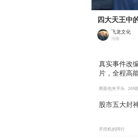
00:00
Play
四大天王中
飞龙文化
河南
真实事件改
片，全程高
两面包夹芋头
269
股市五大封
开挖机的阿行