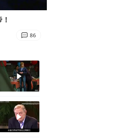
11:20
Enter
fullscreen
帝！
86