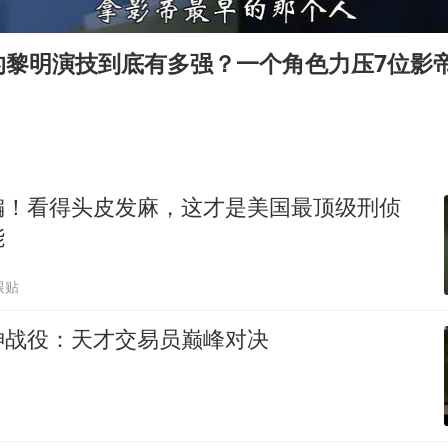
房主任回应争议
把党建设得更加坚强有力
的黎明演技到底有多强？一个角色力压7位影
村民谈“梅姨”：叫的其实是“媒姨”
东方甄选被判赔偿江小白30万元
中国养老床位“三连降”
奋进开新局 实干挑大梁
编！看得头皮发麻，这才是美国最顶级刑侦
能
跟贴
神战役：天才交易员巅峰对决