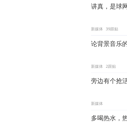
讲真，是球
新媒体
39跟贴
论背景音乐
新媒体
2跟贴
旁边有个抢
新媒体
多喝热水，