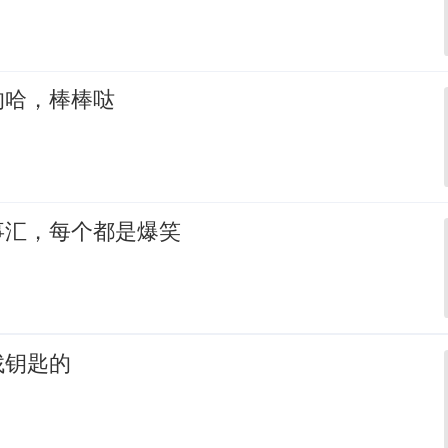
的哈，棒棒哒
事汇，每个都是爆笑
找钥匙的