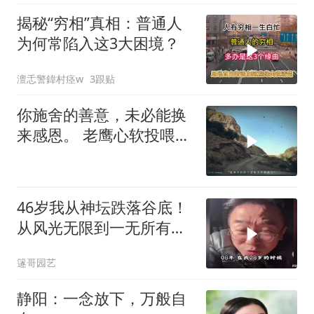
揭秘“穷相”真相：普通人
为何常陷入这3大困境？
澶忎警鍏村痉w
3跟贴
你施舍的善意，未必能换
来感恩。 老鹰心软投喂示
弱的狐狸，
46岁我从神坛跌落谷底！
从风光无限到一无所有，
听听我的故事
篴哥园艺
静阳：一念放下，万般自