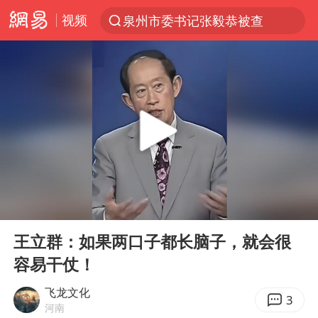
视频
泉州市委书记张毅恭被查
“电影+”如何激发千亿级消费新活力？
全球首个长时储能一体化产业园量产
台风白海豚已进入24小时警戒线
“秋天的第一杯奶茶”6岁了
上海：台风白海豚或将带来龙卷风
四川宜宾市高县4.9级地震致1人死亡
00:00
00:40
中巨芯：上半年归母净利润1405.77万元
Play
Ent
full
38岁演员求职万岁山NPC成功
王立群：如果两口子都长脑子，就会很
容易干仗！
胜宏科技：股票交易异常波动
国乒男单横滨冠军赛全军覆没
飞龙文化
3
河南