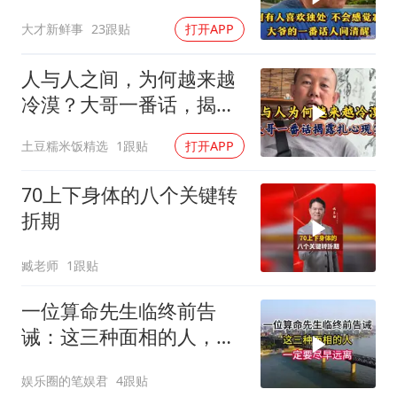
诉你为什么！
大才新鲜事
23跟贴
打开APP
人与人之间，为何越来越
冷漠？大哥一番话，揭露
扎心的现实
土豆糯米饭精选
1跟贴
打开APP
70上下身体的八个关键转
折期
臧老师
1跟贴
一位算命先生临终前告
诫：这三种面相的人，一
定要尽早远离
娱乐圈的笔娱君
4跟贴