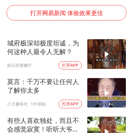
胡彦斌获《歌手2026》歌王
U17国足三连胜晋级明日之星半决赛
打开网易新闻 体验效果更佳
美股存储板块集体大跌
名创优品回应女子吐槽内裤质量差
城府极深却极度坦诚，为
日本试射“战斧”导弹，国防部回应
何这种人最令人无解？
百花奖开幕式
娱乐的硬糖吖
打开APP
胡彦斌韩磊 谁帮谁
夯实基础开新局
莫言：千万不要让任何人
了解你太多
小王趣味社
191跟贴
打开APP
有些人喜欢独处，而且不
会感觉寂寞！听听大爷告