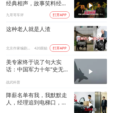
经典相声，故事笑料经典
不断！
九哥哥车评
打开APP
这种老人就是人渣
北京作家编剧肥猪满圈
420跟贴
打开APP
美专家终于说了句大实
话：中国军力十年“史无前
例”狂飙，美国这次真坐不
战武科普
住了
降薪名单有我，我默默走
人，经理追到电梯口，见
我坐上保时捷愣住