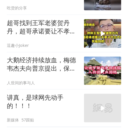
停！
吃货的分享
超哥找到王军老婆贺丹
丹，超哥承诺要让不孝子
付出代价，死磕到底
逗趣小Joker
大鹅经济持续放血，梅德
韦杰夫向普京提出，保住
国家的唯一办法
人世间的事与人
讲真，是球网先动手
的！！！
新媒体
57跟贴