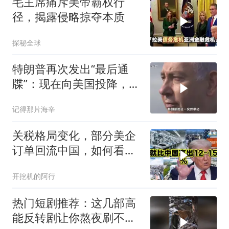
毛主席痛斥美帝霸权行
径，揭露侵略掠夺本质
探秘全球
特朗普再次发出“最后通
牒”：现在向美国投降，是
伊朗最后的机会
记得那片海辛
关税格局变化，部分美企
订单回流中国，如何看待
特朗普关税政策得失。来
开挖机的阿行
听听
热门短剧推荐：这几部高
能反转剧让你熬夜刷不