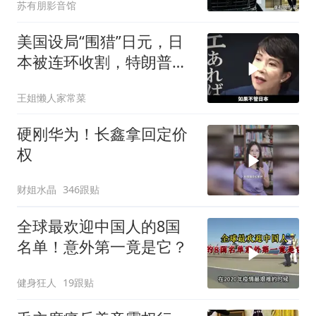
苏有朋影音馆
美国设局“围猎”日元，日
本被连环收割，特朗普金
融底牌全曝光
王姐懒人家常菜
硬刚华为！长鑫拿回定价
权
财姐水晶
346跟贴
全球最欢迎中国人的8国
名单！意外第一竟是它？
健身狂人
19跟贴