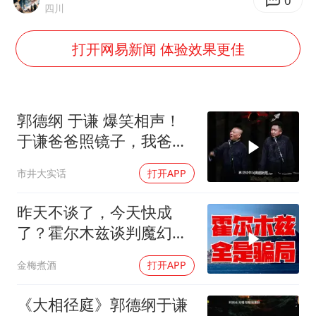
《龙餐馆》 冲奖
0
四川
笔试第一被劝弃考涉事副校长被撤职
打开网易新闻 体验效果更佳
构建更高水平的全民健身公共服务体系
香港高温刷新历史纪录
灌溉水坝被隔成鱼塘 村民投诉20余年
郭德纲 于谦 爆笑相声！
韩军前线部队连曝丑闻
于谦爸爸照镜子，我爸爸
东方不败呀，两口子长反
上海有出现龙卷潜势
市井大实话
打开APP
了
奋力开创中国式现代化建设新局面
昨天不谈了，今天快成
了？霍尔木兹谈判魔幻反
转，全是骗局？
金梅煮酒
打开APP
《大相径庭》郭德纲于谦