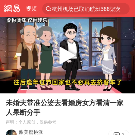
视频
杭州机场已取消航班388架次
上半年我国经营主体结构持续优化
广西公开征集涉黑涉恶犯罪线索
白海豚将给京津冀带来大暴雨
中国籍豪华游艇富商之子在泰国被杀
上海中心千吨“镇楼神器”摆动明显
浙江省委书记王浩再调度：该停下的坚决停下来，让社会面静下来
00:00
06:01
《披荆斩棘2026》阵容官宣
Play
Ent
full
以军士兵把枪口对准中国记者
未婚夫带准公婆去看婚房女方看清一家
人果断分手
国足U17与阿森纳决赛取消 并列冠军
声明：个人原创，仅供参考
上门女婿出轨女邻居多年被判重婚罪
甜美蜜桃派