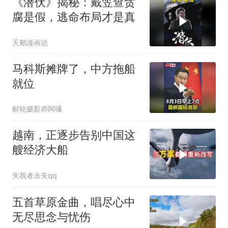
《潜伏》揭秘：戴笠查贪
腐是假，逃命布局才是真
天鹅漫画说
马科斯摊牌了，中方拖船
就位
邮轮摄影师阿嗵
越南，正逐步告别中国这
艘经济大船
失我者永失qq
五首草原金曲，唱尽心中
无尽思念与忧伤