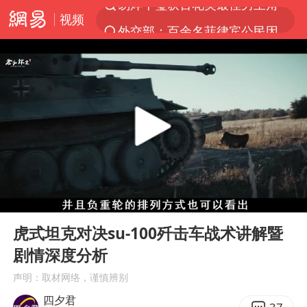
视频
外交部：百余名菲律宾公民因非法就业、非法居留被依法处理
7月份居民消费价格指数保持温和上涨
重大涉诈逃犯檀某落网
百花奖完整获奖名单公布
外交部：藏南地区是中国领土
哥伦比亚强震已致超20人死亡
独闯南太行失联女子遗体已找到
00:00
12:40
哥伦比亚发生7.5级地震
Play
Ent
full
白海豚突然大拐弯 走出罕见路线
虎式坦克对决su-100歼击车战术讲解暨
剧情深度分析
台湾不是国家不存在“国格”
声明：取材网络，谨慎辨别
男子攒206小时加班调休被拒获赔1.6万
四夕君