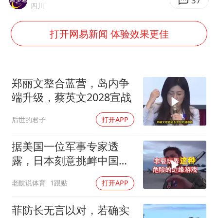
高铁双人座被免票儿童挤成3人座
37
四川
公安部通报：抓获犯罪嫌疑人8200余名
打开网易新闻 体验效果更佳
中方：奉劝美方解除对古巴制裁封锁
“老戏骨”秦焰去世
伊朗最高领袖将任命数名高级指挥官
郑丽文整合蓝营，岛内争
警惕！我国境内发现多起“Sorry”勒索病毒攻击事件
端升级，蔡英文2028宣战
广岛长崎的昨天未必不会是日本的明天
后世的君子
打开APP
真理之光，何以能照亮复兴之路？
据美国一位军事专家透
露，日本刻意挑衅中国，
是为了实现别的目标
老酖说体育
1跟贴
打开APP
菲防长无言以对，若确实