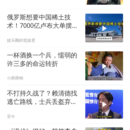
俄罗斯想要中国稀土技
术！7000亿卢布大单摆在
面前，为什么不能给
娱乐圈的笔娱君
一杯酒换一个兵，懦弱的
许三多的命运转折
小舜舜呐
不打持久战了？赖清德找
逃亡路线，士兵丢盔弃
甲，解放军对其更名
至今