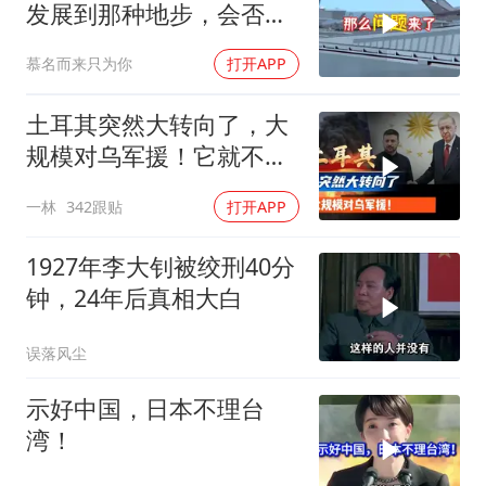
发展到那种地步，会否上
前线
慕名而来只为你
打开APP
土耳其突然大转向了，大
规模对乌军援！它就不怕
遭到俄军报复吗？
一林
342跟贴
打开APP
1927年李大钊被绞刑40分
钟，24年后真相大白
误落风尘
示好中国，日本不理台
湾！