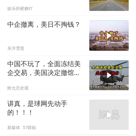
娱乐的硬糖吖
中企撤离，美日不掏钱？
东洋雪莲
中国不玩了，全面冻结美
企交易，美国决定撤馆，
民主党开始甩黑锅
附允历史观
讲真，是球网先动手
的！！！
新媒体
57跟贴