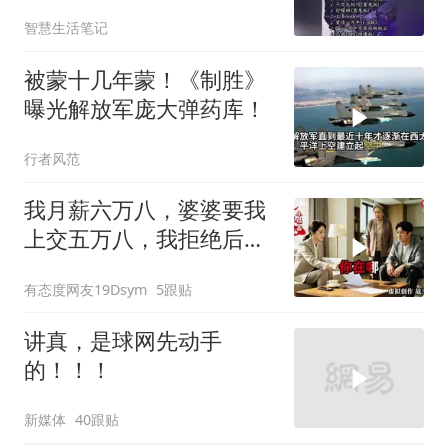
智慧生活笔记
被蒙十几年蒙！《制胜》
曝光解放军庞大弹药库！
行者风范
我月薪六万八，婆婆要我
上交五万八，我拒绝后她
换了门锁，12天后我决意
有态度网友19Dsym
5跟贴
离婚
讲真，是球网先动手
的！！！
新媒体
40跟贴