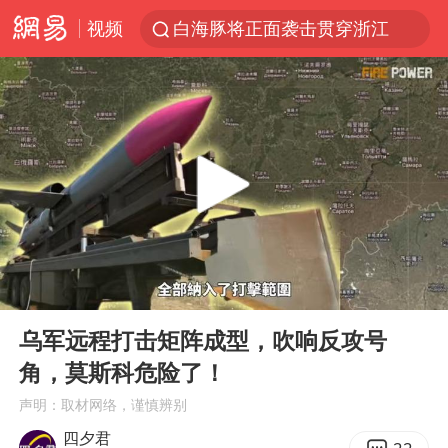
视频
白海豚将正面袭击贯穿浙江
视频丨中国东方电气集团原党组副书记、董事宋致远被查
黄金创今年来最大单周涨幅
四川宜宾市珙县发生3.4级地震
女子网购名牌包发现是自己丢的那只
香港宏福苑火灾或由烟头引起
浙江台州《告全体市民书》
00:00
16:02
女主硬加吻戏短剧已下架
Play
Ent
full
郑丽文：台湾从来没有“独立”过
乌军远程打击矩阵成型，吹响反攻号
角，莫斯科危险了！
实时追踪台风白海豚
声明：取材网络，谨慎辨别
刘浩存百花奖开幕式红裙起舞
四夕君