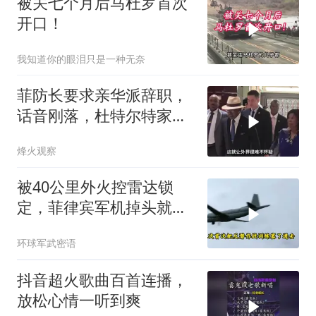
被关七个月后马杜罗首次
开口！
我知道你的眼泪只是一种无奈
菲防长要求亲华派辞职，
话音刚落，杜特尔特家族
就给他当头一棒
烽火观察
被40公里外火控雷达锁
定，菲律宾军机掉头就
跑，欧盟1500万也救不了
环球军武密语
场
抖音超火歌曲百首连播，
放松心情一听到爽