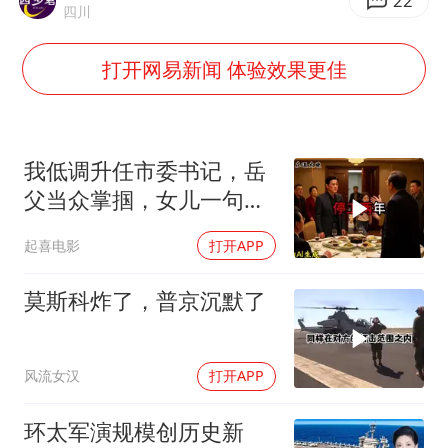
因定位纠纷男子将外卖员砍成植物人
22
四川
媒体：“内容由AI生成”不是免责盾牌
打开网易新闻 体验效果更佳
多个明星演唱会取消
上海轮渡全线停航
制冰厂工人旺季能月入一万三
我低调升任市委书记，岳
人民的健康、体质、幸福一脉相承
父当众掌掴，女儿一句话
全家惊呆
起喜电影
打开APP
莫斯科炸了，普京沉默了
风流女汉
打开APP
环太军演规模创历史新