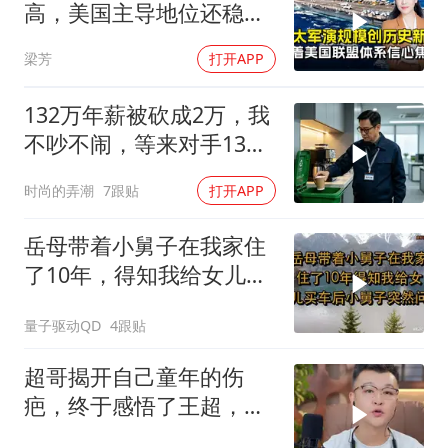
高，美国主导地位还稳得
住吗
梁芳
打开APP
132万年薪被砍成2万，我
不吵不闹，等来对手13倍
年薪挖我
时尚的弄潮
7跟贴
打开APP
岳母带着小舅子在我家住
了10年，得知我给女儿买
车后，小舅子突
量子驱动QD
4跟贴
超哥揭开自己童年的伤
疤，终于感悟了王超，他
决定接妈妈回来养老