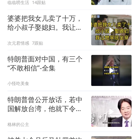
临临唠生活
14跟贴
婆婆把我女儿卖了十万，
给小叔子娶媳妇。我让她
牢底坐穿！
次元君情感
7跟贴
特朗普面对中国，有三个
“不敢相信”-全集
小怪吃美食
特朗普曾公开放话，若中
国解放台湾，他就下令轰
炸北京
格林的公主