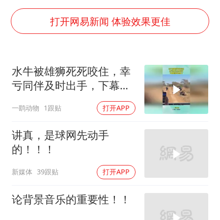
四川宜宾市高县发生4.9级地震
河南某医院2.33亿工程串标案细节披露
打开网易新闻 体验效果更佳
男子杀人后逃进深山21年活得像野人
立秋的仪式感
水牛被雄狮死死咬住，幸
公司“上四休三”但要降薪1000元
亏同伴及时出手，下幕雄
A股收盘：三大指数均涨超1%
狮跑也晚了
一鹞动物
1跟贴
打开APP
朱雨玲晋级WTT横滨冠军赛女单八强
东方之约 相约未来
讲真，是球网先动手
的！！！
新媒体
39跟贴
打开APP
论背景音乐的重要性！！