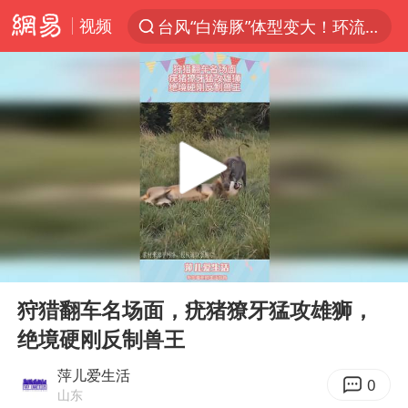
视频
台风“白海豚”体型变大！环流面积接近13个浙江那么大
上半年我国机械工业经济运行稳中有进
汪峰阻止14岁女儿买大牌
女子开一天一夜空调后二氧化碳中毒
王力宏演唱会黄牛带观众藏匿被查获
官方通报教师招聘笔试前13名被淘汰
泰国校园枪击案死亡人数升至7人
00:00
00:12
陕西省委书记赶赴柞水县杏坪镇
Play
Ent
full
女孩摆摊卖菌子时收到北大通知书
狩猎翻车名场面，疣猪獠牙猛攻雄狮，
绝境硬刚反制兽王
改名后的“青海拉面”店
广岛核爆81周年央视播《奥本海默》
萍儿爱生活
0
山东