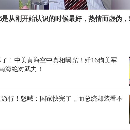
胡彦斌获《歌手2026》歌王
U17国足三连胜晋级明日之星半决赛
都是从刚开始认识的时候最好，热情而虚伪，
美股存储板块集体大跌
名创优品回应女子吐槽内裤质量差
日本试射“战斧”导弹，国防部回应
东航：国内客票提前14天免费退改
坏了！中美黄海空中真相曝光！歼16狗美军
军南海绝对武力！
夯实基础开新局
人游行！怒喊：国家快完了，而总统却装看不