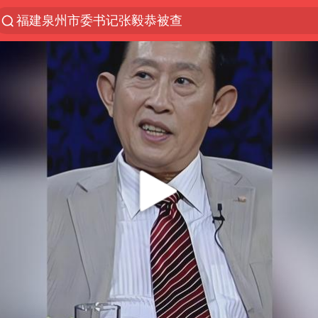
“电影+”如何激发千亿级消费新活力？
全球首个长时储能一体化产业园量产
台风白海豚已进入24小时警戒线
“秋天的第一杯奶茶”6岁了
中国女篮70-67险胜尼日利亚女篮
四川宜宾高县4.9级地震致1死
上海：台风白海豚或将带来龙卷风
中巨芯：上半年归母净利润1405.77万元
38岁演员求职万岁山NPC成功
胜宏科技：股票交易异常波动
国乒男单横滨冠军赛全军覆没