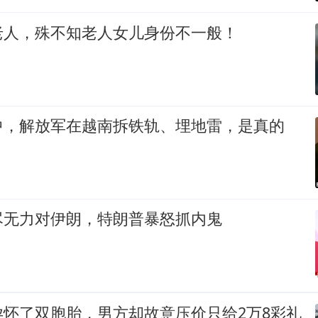
老人，殊不知老人女儿身份不一般！
中，解放军在越南拆铁轨、埋地雷，是真的
尽无力对伊朗，特朗普暴怒抓内鬼
孕怀了双胞胎，男方却故意压价只给2万8彩礼