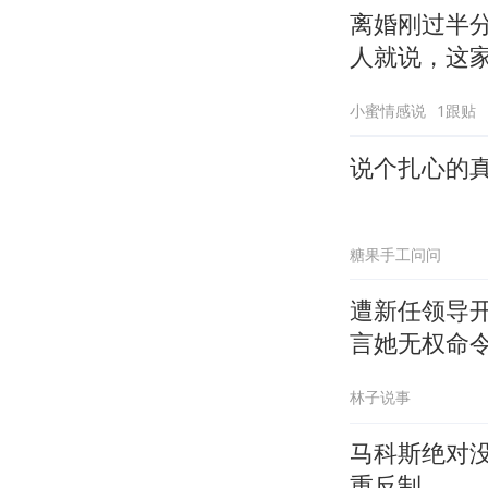
离婚刚过半
人就说，这
小蜜情感说
1跟贴
说个扎心的
糖果手工问问
遭新任领导
言她无权命
林子说事
马科斯绝对
重反制