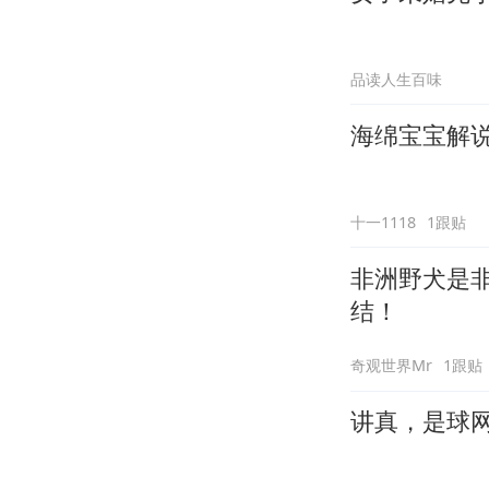
品读人生百味
海绵宝宝解说
十一1118
1跟贴
非洲野犬是
结！
奇观世界Mr
1跟贴
讲真，是球