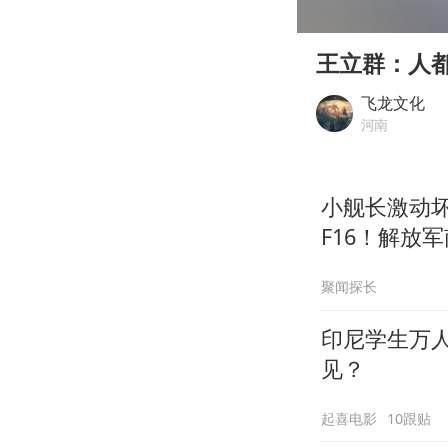
00:00
Play
王立群：人
飞龙文化
河南
小舰长激动
F16！解放
聚闻探长
印尼学生万
见？
起喜电影
10跟贴