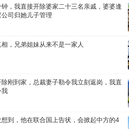
分钟，我直接开除婆家二十三名亲戚，婆婆逢
家公司归她儿子管理
真相，兄弟姐妹从来不是一家人
开除刚到家，总裁妻子勒令我立刻返岗，我直
令我
没想到，他在联合国上告状，会掀起中方的4