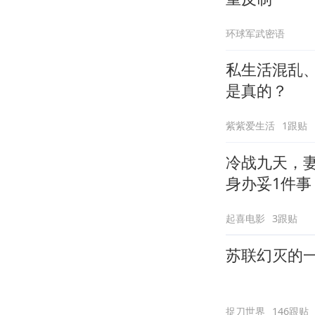
环球军武密语
私生活混乱、
是真的？
紫紫爱生活
1跟贴
冷战九天，
身办妥1件事
起喜电影
3跟贴
苏联幻灭的
捉刀世界
146跟贴