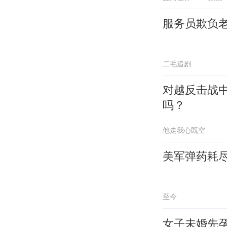
服务员欺负
二毛追剧
对越反击战
吗？
他走我心既空
美军弹药耗
至今
女子未婚先