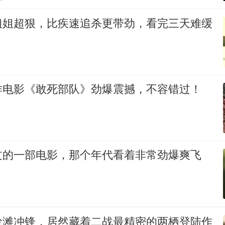
姐姐超狠，比疾速追杀更带劲，看完三天难缓
作电影《敢死部队》劲爆震撼，不容错过！
过的一部电影，那个年代看着非常劲爆爽飞
抢滩冲锋，居然藏着二战最精密的两栖登陆作