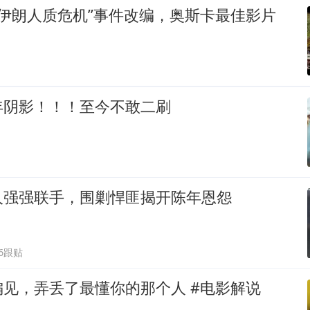
9年伊朗人质危机”事件改编，奥斯卡最佳影片
年阴影！！！至今不敢二刷
人强强联手，围剿悍匪揭开陈年恩怨
66跟贴
见，弄丢了最懂你的那个人 #电影解说