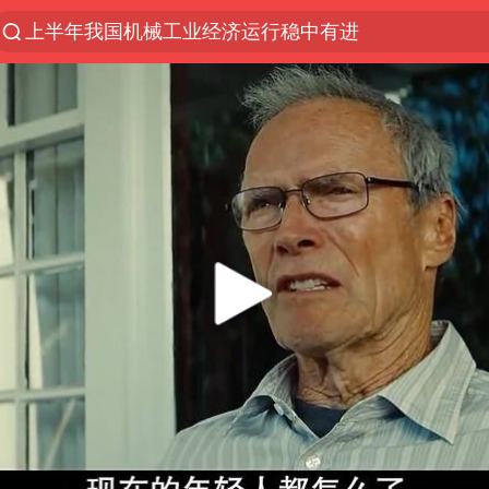
上半年我国机械工业经济运行稳中有进
台风白海豚加强
官方通报教师招聘笔试前13名被淘汰
国防部回应日本试射“战斧”导弹
广东雷州通报特教老师招聘违规事件
A股三大股指收涨
“立秋的第一杯奶茶”又爆单了
泰国校园枪击案死亡人数升至7人
泰国枪击案凶手先杀祖父母后行凶
宇树科技中一签需缴款7.54万元
国防部：坚决反制任何闹海挑衅图谋