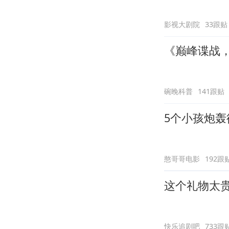
影视大剧院
33跟贴
《巅峰谍战
碗晚科普
141跟贴
5个小孩炮
憨哥哥电影
192跟
这个礼物太
快乐追剧吧
733跟