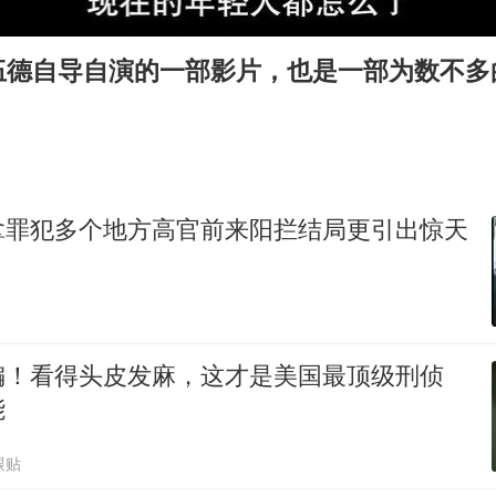
四川宜宾市高县发生4.9级地震
台湾海峡南口北上船舶实施交通管制
伍德自导自演的一部影片，也是一部为数不多
“新疆阿勒泰八月能滑雪”不实
江苏发布台风蓝色预警
向鹏0-3不敌张本智和
今日立秋你咬秋了吗
拿罪犯多个地方高官前来阳拦结局更引出惊天
东方之约 相约未来
编！看得头皮发麻，这才是美国最顶级刑侦
能
跟贴