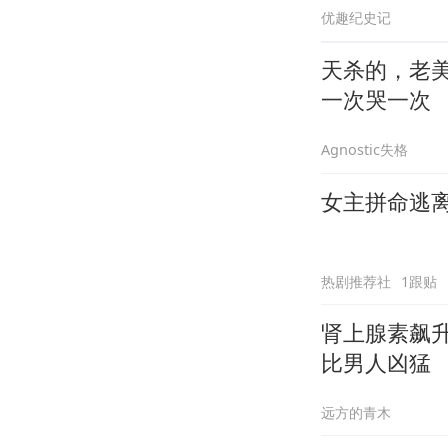
优趣纪史记
天杀的，老
一次哭一次
Agnostic失格
女主拼命逃
热剧推荐社
1跟贴
肾上腺素飙
比男人凶猛
远方的青木