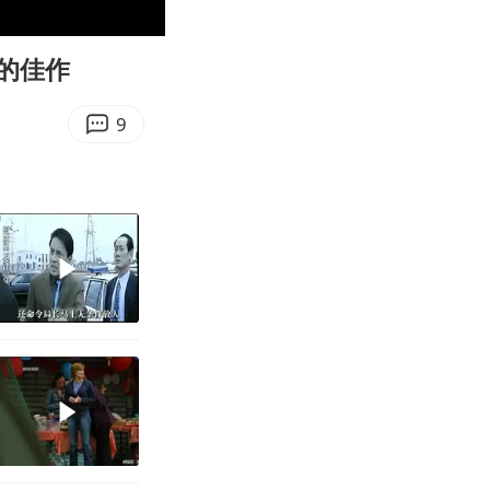
10:50
Enter
fullscreen
的佳作
9