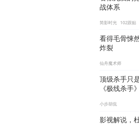
战体系
简影时光
102跟贴
看得毛骨悚
炸裂
仙舟魔术师
顶级杀手只
《极线杀手
小步胡侃
影视解说，