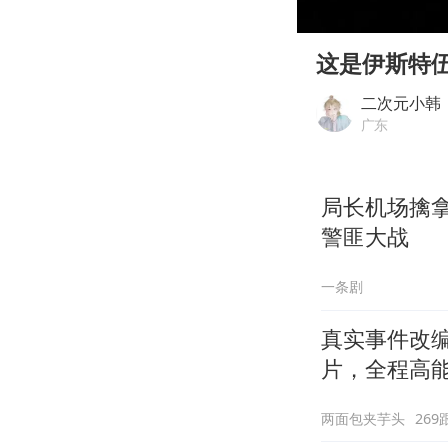
00:00
Play
这是伊斯特
二次元小韩
广东
局长机场擒
警匪大战
一条剧
真实事件改
片，全程高
两面包夹芋头
269