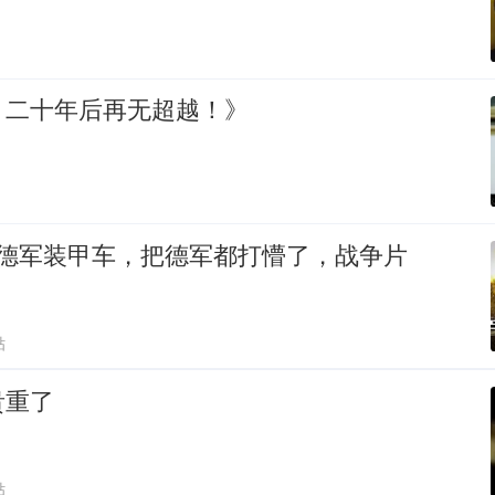
，二十年后再无超越！》
轰德军装甲车，把德军都打懵了，战争片
贴
贵重了
贴