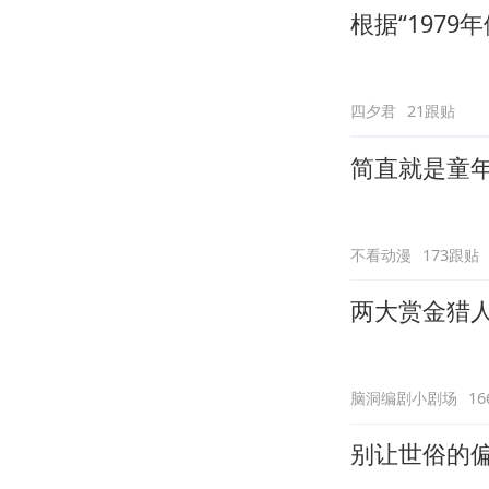
根据“197
四夕君
21跟贴
简直就是童
不看动漫
173跟贴
两大赏金猎
脑洞编剧小剧场
1
别让世俗的偏