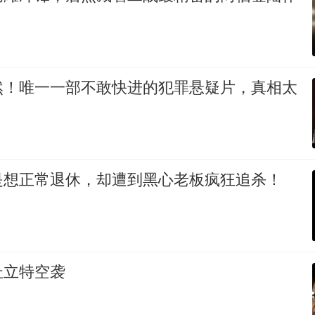
然！唯一一部不敢快进的犯罪悬疑片，真相太
是想正常退休，却遭到黑心老板疯狂追杀！
》
杜立特空袭