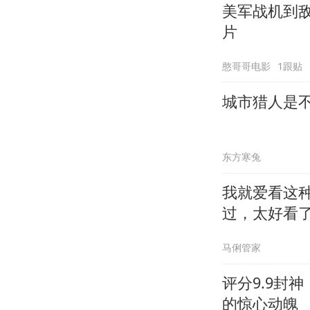
美军战机到
片
憨哥哥电影
1跟贴
城市猎人是
东方寒兔
我就爱看这
过，太好看
马俐管家
评分9.9封
的惊心动魄