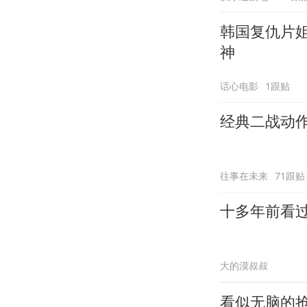
韩国复仇片
神
话心电影
1跟贴
经典二战动
往事在未来
71跟贴
十多年前看
大的漠叔叔
看似无脑的