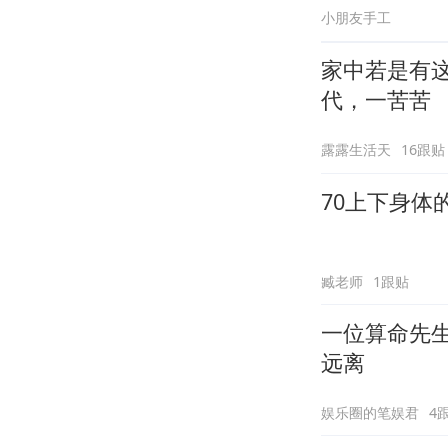
小朋友手工
家中若是有这
代，一苦苦
露露生活天
16跟贴
70上下身体
臧老师
1跟贴
一位算命先
远离
娱乐圈的笔娱君
4