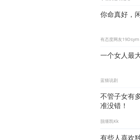
你命真好，
有态度网友19Dsym
一个女人最
蓝猫说剧
不管子女有
准没错！
脱缰凯Kk
有些人喜欢