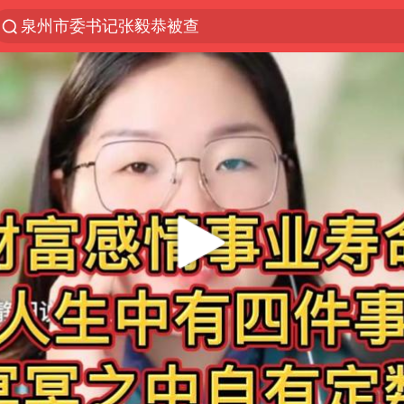
泉州市委书记张毅恭被查
“电影+”如何激发千亿级消费新活力？
台风白海豚已进入24小时警戒线
全球首个长时储能一体化产业园量产
陈垣宇0-3张禹珍 国乒男单全军覆没
中巨芯：上半年归母净利润1405.77万元
四川宜宾市高县4.9级地震致1人死亡
中国女篮70-67险胜尼日利亚女篮
名创优品回应女子吐槽内裤质量差
上海：台风白海豚或将带来龙卷风
出口禁令驱动有色板块大涨