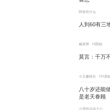
阿鱼吃什么
人到60有三
臧老师
10跟贴
莫言：千万
小王趣味社
191跟
八十岁还能
是老天眷顾
小雪的运动之心