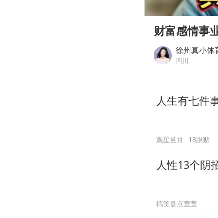
00:00
Play
财富感情事
徐州真小体
四川
人生有七件
观星赏月
13跟贴
人性13个阴
搞笑盘点萱萱