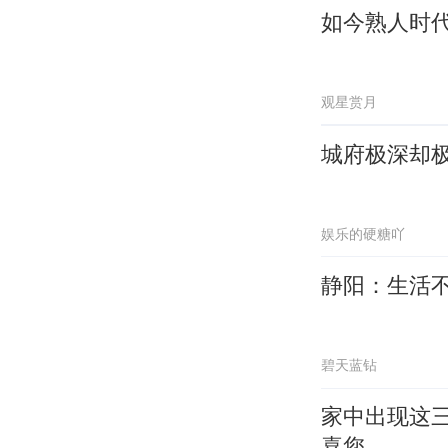
如今熟人时
观星赏月
城府极深却
娱乐的硬糖吖
静阳：生活
碧天蓝钻
家中出现这
喜您