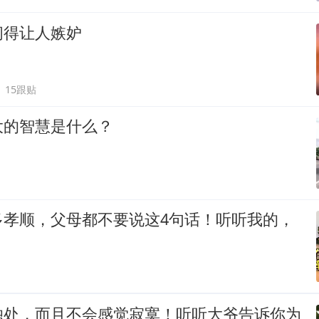
闲得让人嫉妒
15跟贴
大的智慧是什么？
多孝顺，父母都不要说这4句话！听听我的，
独处，而且不会感觉寂寞！听听大爷告诉你为