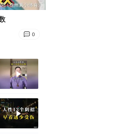
07:21
Enter
fullscreen
数
0