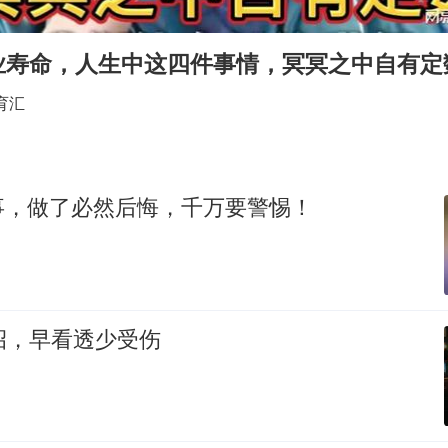
秋天的第一杯奶茶到底有多火
百花奖开幕式
业寿命，人生中这四件事情，冥冥之中自有定
国防部：坚决反制任何闹海挑衅图谋
育汇
东航：国内客票提前14天免费退改
美股存储板块集体大跌
胡彦斌获《歌手2026》歌王
事，做了必然后悔，千万要警惕！
“今天得有40℃了吧 为啥还不预警”
夯实基础开新局
招，早看透少受伤