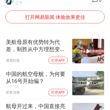
上海：台风白海豚或将带来龙卷风
0
辽宁
全球首个长时储能一体化产业园量产
打开网易新闻 体验效果更佳
四川宜宾地震网友称睡觉被摇醒
欧阳娜娜窦靖童好搭
“今天得有40℃了吧 为啥还不预警”
美航母原有优势转为代
河南将重点打击十类新型黑恶犯罪
差，制胜从中方理想变为
既定事实
“新疆阿勒泰八月能滑雪”不实
透视到底
打开APP
夯实基础开新局
中国的航空母舰，为何要
从16号开始编？
星夜涟漪
打开APP
航母开过来，中国直接亮