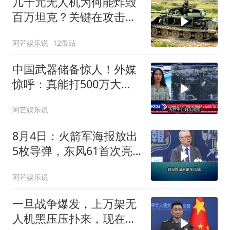
几千元无人机为何能炸毁
百万坦克？关键在攻击位
置
阿芒娱乐说
12跟贴
中国武器储备惊人！外媒
惊呼：真能打500万大
军？
阿芒娱乐说
8月4日：火箭军海报放出
5枚导弹，东风61首次亮
相！这个阵容到底
阿芒娱乐说
一旦战争爆发，上万架无
人机黑压压扑来，现在的