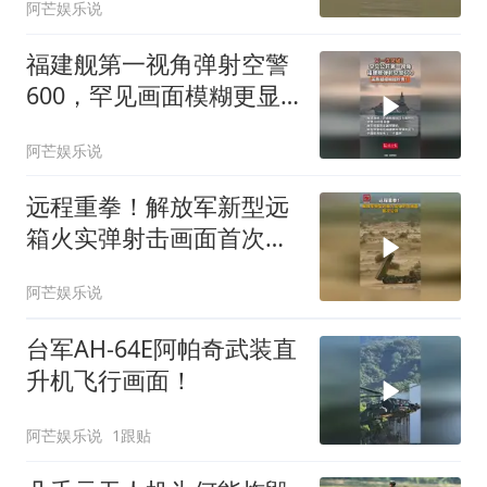
阿芒娱乐说
福建舰第一视角弹射空警
600，罕见画面模糊更显
珍贵
阿芒娱乐说
远程重拳！解放军新型远
箱火实弹射击画面首次公
开
阿芒娱乐说
台军AH-64E阿帕奇武装直
升机飞行画面！
阿芒娱乐说
1跟贴