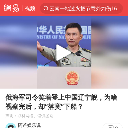
视频
云南一地过火把节意外灼伤16人
“电影+”如何激发千亿级消费新活力？
台风白海豚已进入24小时警戒线
“东北超”哈尔滨主场收官战小贴士
考生称遭第二名花钱劝退 当地再通报
泉州市委书记张毅恭被查
泰国校园枪击事件已致8死30余伤
00:00
06:43
沙特土耳其巴基斯坦签署共同防务协议
Play
Ent
full
2名小孩玩手机低头幅度近乎折叠
俄海军司令笑着登上中国辽宁舰，为啥
视察完后，却“落寞”下船？
中医教你一招提升气血
声明：取材网络、谨慎鉴别
多地严查未成年飙车炸街
阿芒娱乐说