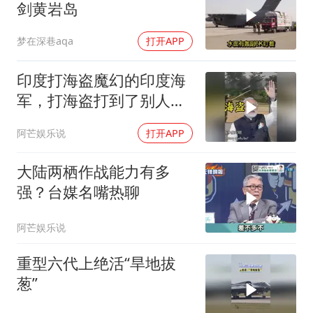
剑黄岩岛
梦在深巷aqa
打开APP
印度打海盗魔幻的印度海
军，打海盗打到了别人家
的渔船印度的海军到底能
阿芒娱乐说
打开APP
有多魔幻
大陆两栖作战能力有多
强？台媒名嘴热聊
阿芒娱乐说
重型六代上绝活“旱地拔
葱”