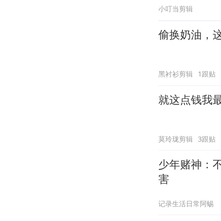
小叮当剪辑
偷换奶油，
黑衬衫剪辑
1跟贴
就这点钱我
莫玲珑剪辑
3跟贴
少年赌神：
害
记录生活日常阿蜴