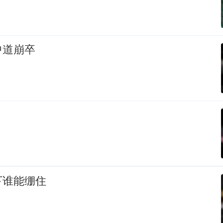
中道崩卒
下谁能绷住