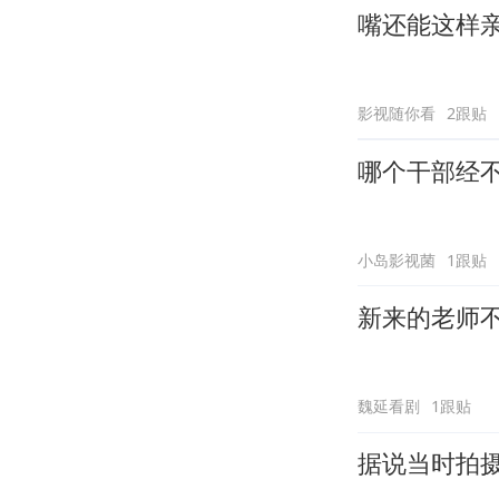
嘴还能这样
影视随你看
2跟贴
哪个干部经
小岛影视菌
1跟贴
新来的老师
魏延看剧
1跟贴
据说当时拍