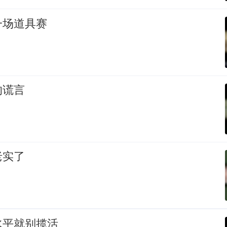
一场道具赛
的谎言
老实了
水平就别揽活