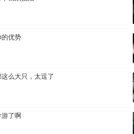
帅的优势
都这么大只，太逗了
导游了啊