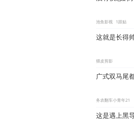
池鱼影视
1跟贴
这就是长得
猥皮剪影
广式双马尾
务农翻车小青年21
这是遇上黑