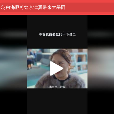
白海豚将给京津冀带来大暴雨
上半年我国经营主体结构持续优化
杭州机场已取消航班388架次
中国籍豪华游艇富商之子在泰国被杀
《披荆斩棘2026》阵容官宣
中国第1高楼阻尼器摆动明显
上海有出现龙卷潜势
国足U17与阿森纳决赛取消 并列冠军
《龙餐馆》 冲奖
上门女婿出轨女邻居多年被判重婚罪
2025年小学教师减少13.19万