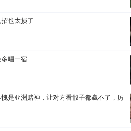
这招也太损了
最多唱一宿
不愧是亚洲赌神，让对方看骰子都赢不了，厉