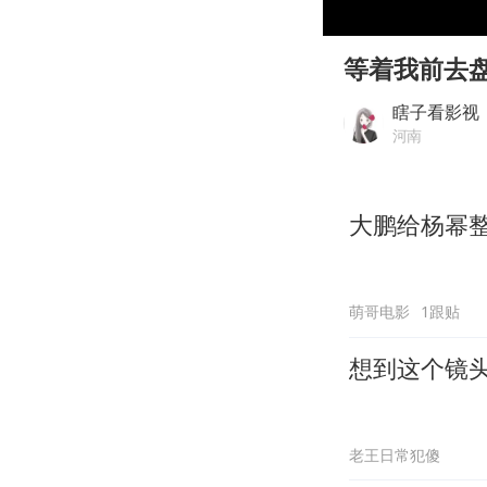
00:00
Play
等着我前去
瞎子看影视
河南
大鹏给杨幂
萌哥电影
1跟贴
想到这个镜
老王日常犯傻