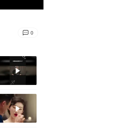
00:57
Enter
fullscreen
0