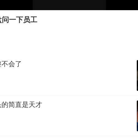
女子发现前夫婚内与第三者育子
以军士兵把枪口对准中国记者
盘问一下员工
笔试第一被劝弃考涉事副校长被撤职
构建更高水平的全民健身公共服务体系
男子被沙蜇蜇伤5小时后呼吸困难
挡“张雪机车”民进党当局怕什么
整不会了
灌溉水坝被隔成鱼塘 村民投诉20余年
奋力开创中国式现代化建设新局面
头的简直是天才