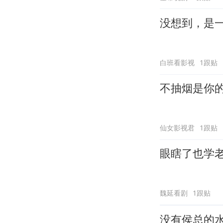
没想到，是
白班看影视
1跟贴
不抽烟是你
仙女影视君
1跟贴
眼瞎了也学
魏延看剧
1跟贴
没有侯总的