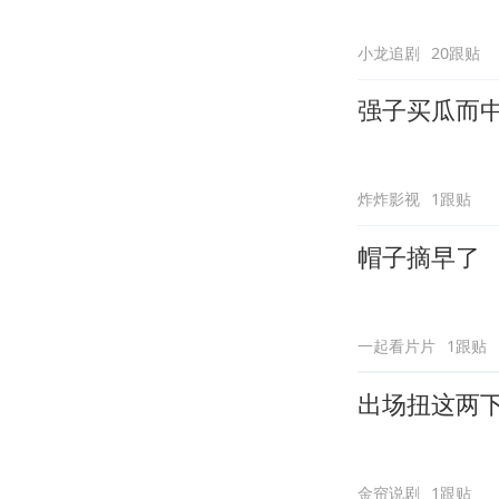
小龙追剧
20跟贴
强子买瓜而
炸炸影视
1跟贴
帽子摘早了
一起看片片
1跟贴
出场扭这两
金帘说剧
1跟贴