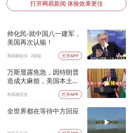
秋天的第一杯奶茶到底有多火
打开网易新闻 体验效果更佳
国防部：中国军队坚决反制任何闹海挑衅图谋
东航：国内客票提前14天免费退改
帅化民-就中国八一建军，
“今天得有40℃了吧 为啥还不预警”
美国再次认输！
胡彦斌韩磊 谁帮谁
果妈聊娱乐
2跟贴
打开APP
胡彦斌获《歌手2026》歌王
38岁演员求职万岁山NPC成功
万斯显露焦急，因特朗普
夯实基础开新局
造成大麻烦，美国本土有
受袭可能
和风聊历史
打开APP
全世界都在等待中方回应