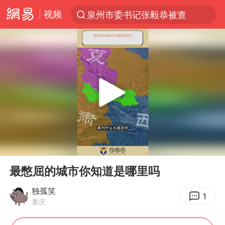
视频
泉州市委书记张毅恭被查
“电影+”如何激发千亿级消费新活力？
全球首个长时储能一体化产业园量产
台风白海豚已进入24小时警戒线
陈垣宇0-3张禹珍 国乒男单全军覆没
四川宜宾市高县4.9级地震致1人死亡
中巨芯：上半年归母净利润1405.77万元
00:00
00:47
中国女篮70-67险胜尼日利亚女篮
Play
Ent
full
名创优品回应女子吐槽内裤质量差
最憋屈的城市你知道是哪里吗
上海：台风白海豚或将带来龙卷风
独孤笑
1
重庆
出口禁令驱动有色板块大涨