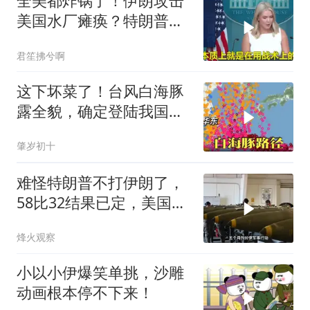
全美都炸锅了！伊朗攻击
美国水厂瘫痪？特朗普却
先把锅甩给民主党
君笙拂兮啊
这下坏菜了！台风白海豚
露全貌，确定登陆我国沿
海
肇岁初十
难怪特朗普不打伊朗了，
58比32结果已定，美国专
家：一个时代结束
烽火观察
小以小伊爆笑单挑，沙雕
动画根本停不下来！