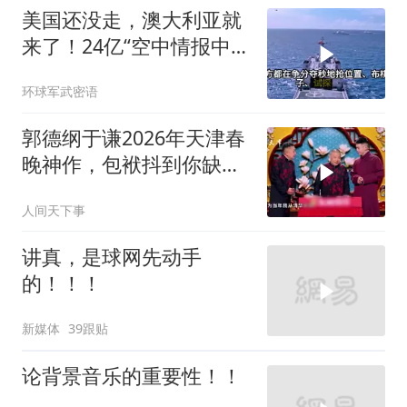
美国还没走，澳大利亚就
来了！24亿“空中情报中
心”刚到手就杀入南海
环球军武密语
郭德纲于谦2026年天津春
晚神作，包袱抖到你缺氧
笑到肚子疼！
人间天下事
讲真，是球网先动手
的！！！
新媒体
39跟贴
论背景音乐的重要性！！