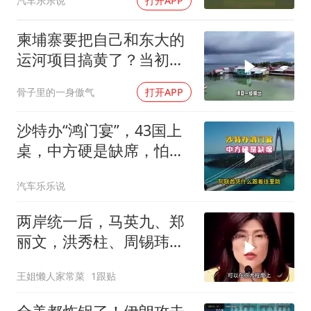
汽车乐乐说
打开APP
柬埔寨要把自己和东大的
运河项目搞黄了？当初可
是吹得天花乱坠
骨子里的一身傲气
打开APP
沙特办“鸿门宴”，43国上
桌，中方硬是缺席，怕得
罪伊朗？格局小了
汽车乐乐说
两岸统一后，马英九、郑
丽文，洪秀柱、周锡玮谁
宜任行政长官
王姐懒人家常菜
1跟贴