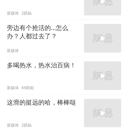
新媒体
2跟贴
旁边有个抢活的…怎么
办？人都过去了？
新媒体
多喝热水，热水治百病！
新媒体
69跟贴
这滑的挺远的哈，棒棒哒
新媒体
2跟贴