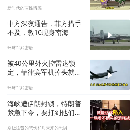
新时代的两性情感
中方深夜通告，菲方措手
不及，教10现身南海
环球军武密语
被40公里外火控雷达锁
定，菲律宾军机掉头就
跑，欧盟1500万也救不了
环球军武密语
场
海峡遭伊朗封锁，特朗普
紧急下令，要打到他们承
受不住
别让往昔的悲伤和对未来的恐惧