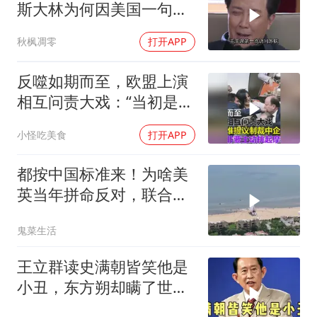
斯大林为何因美国一句话
态度大转弯？
秋枫凋零
打开APP
反噬如期而至，欧盟上演
相互问责大戏：“当初是谁
提议制裁中企的？”
小怪吃美食
打开APP
都按中国标准来！为啥美
英当年拼命反对，联合国
反而全盘接受？
鬼菜生活
王立群读史满朝皆笑他是
小丑，东方朔却瞒了世人
一辈子！