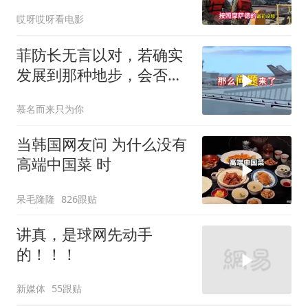
度，英法德俄选边站
哎呀哎呀看电影
菲防长无言以对，若确实
发展到那种地步，会否上
前线
慕名而来只为你
当韩国网友问 为什么没有
高端中国菜 时
呆毛隆隆
826跟贴
讲真，是球网先动手
的！！！
新媒体
55跟贴