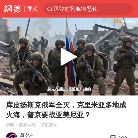
视频
拜登前列腺癌恶化
“白海豚”逼近浙闽沿海
四川宜宾5.5级地震后余震为何不断
2026年7月份居民消费价格同比上涨0.5%
浙江海域将现5到8米巨浪到狂浪
外国游客的“中国游三件套”火了
以军士兵把枪口对准中国记者
00:00
14:29
白海豚在海上打了个结
Play
Ent
full
方桃子代言广告视频已下架
库皮扬斯克俄军全灭，克里米亚多地成
火海，普京要战亚美尼亚？
上海大部迎大暴雨
声明：取材网络，谨慎辨别
一周大涨超7% 金价为何突然上涨
四夕君