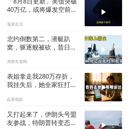
「8月8日更新」美债突破
40万亿，或将爆发空前金
融危机
鬼菜生活
北约倒数第二，潜艇趴
窝，驱逐舰被砍，昔日的
皇家海军怎么了？
局势车老鸭
表姐拿走我280万存折，
我挂失后，她全家狂打
200个电话
起喜电影
又打起来了，伊朗头号盟
友参战，特朗普转变态