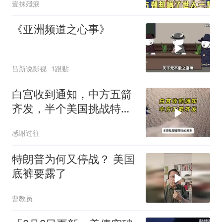
壹抹殘淚
《亚洲频道之心事》
吕新说影视
1跟贴
白宫收到通知，中方五箭
齐发，半个美国挑战特朗
普，中期选举难了
感谢过往
特朗普为何又停战？ 美国
底裤要露了
曹教员