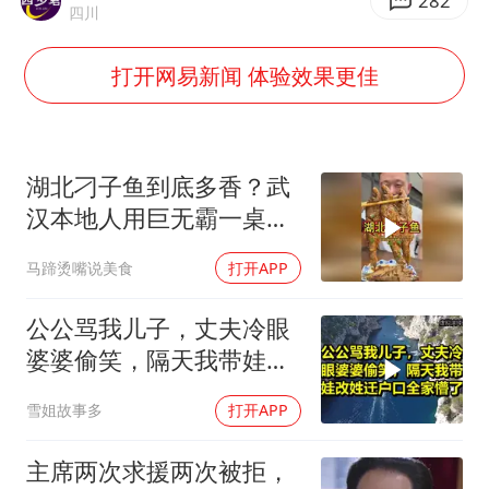
河南警方公开征集黑恶犯罪线索
282
四川
WTT横滨冠军赛女单四强国乒占三席
打开网易新闻 体验效果更佳
谢霆锋演唱会隔空祝王菲生日快乐
大爷听AI洒农药 150亩苗一夜枯萎
央视新主播李秋莹孙亚鹏亮相
湖北刁子鱼到底多香？武
构建更高水平的全民健身公共服务体系
汉本地人用巨无霸一桌告
诉你
马蹄烫嘴说美食
打开APP
公公骂我儿子，丈夫冷眼
婆婆偷笑，隔天我带娃改
姓迁户口全家懵了！
雪姐故事多
打开APP
主席两次求援两次被拒，