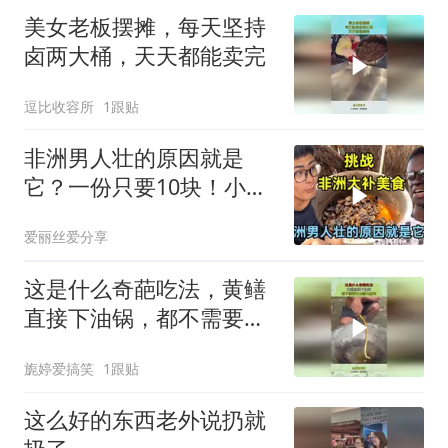
美女老板摆摊，每天坚持
卤两大桶，天天都能卖完
逗比收容所
1跟贴
非洲男人壮的原因就是
它？一份只要10块！小伙
挑战吃非洲大补美食
爱丽丝爱分享
这是什么奇葩吃法，黄鳝
直接下油锅，都不需要先
去除内脏吗？
旎婷爱搞笑
1跟贴
这么好的东西老外说扔就