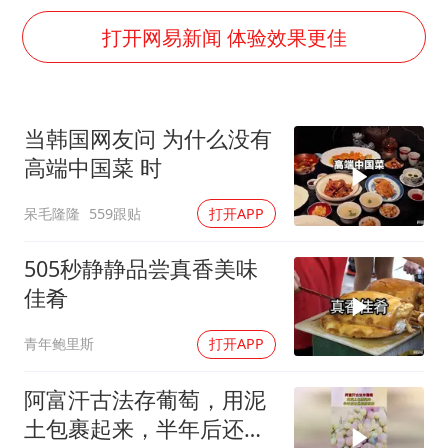
70多岁父亲独自坐车到上海看望女儿
打开网易新闻 体验效果更佳
男子杀人后逃进深山21年活得像野人
OpenAI为免费用户升级GPT-5.6 Luna
当韩国网友问 为什么没有
“中国蔬菜之乡”最高温达41.8℃
高端中国菜 时
如何把百年大党建设得更加坚强有力？
呆毛隆隆
559跟贴
打开APP
505秒静静品尝真香美味
佳肴
青年鲍里斯
打开APP
阿富汗古法存葡萄，用泥
土包裹起来，半年后还是