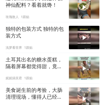
神仙配料？看着就馋！
玫瑰散人
1跟贴
独特的包装方式 独特的包
装方式
浅梦看世界
1跟贴
土耳其出名的糖水蛋糕，
隔着屏幕都觉得甜，竟还
要泡在蜂蜜里！
妮妮搞笑君
1跟贴
美食诞生前的考验，大肠
清理现场，懂得人已经流
口水！