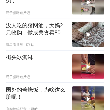
扔了
逆子猫咪造反记
没人吃的猪网油，大妈2
元收购，做成美食卖80，
年赚50万买两套房
彗星看世界
1跟贴
街头冰淇淋
逆子猫咪造反记
国外的盖烧饭，为啥这么
脏呢！
真实搞笑配音
1跟贴