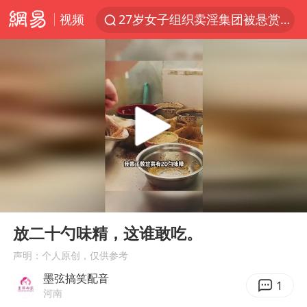
27岁女子组织卖淫集团被悬赏通缉
视频
泸溪河：桃酥吃出金属牙冠视频不实
97岁英国奶奶飞上天再破吉尼斯纪录
美国将对多晶硅衍生品加征15%关税
泰国校园枪击案死亡人数升至7人
公司“上四休三”但要降薪1000元
泰高官回应中国人在泰遭歧视：全面调查
改名后的“青海拉面”店
00:00
00:18
Play
Ent
火把节震撼瞬间
full
放二十勺味精，这谁敢吃。
台军“汉光秀”开场闹剧多
声明：个人原创，仅供参考
女子开一天一夜空调后二氧化碳中毒
墨弦搞笑配音
1
河南
“空调24小时开着更省电”不实