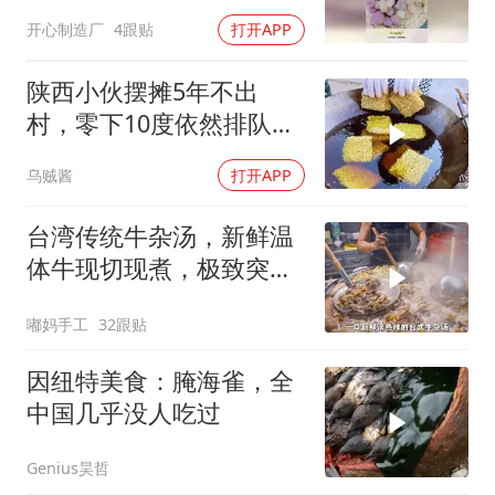
很新鲜的！
开心制造厂
4跟贴
打开APP
陕西小伙摆摊5年不出
村，零下10度依然排队，
大妈说：就爱这口
乌贼酱
打开APP
台湾传统牛杂汤，新鲜温
体牛现切现煮，极致突出
牛肉的本鲜
嘟妈手工
32跟贴
因纽特美食：腌海雀，全
中国几乎没人吃过
Genius昊哲