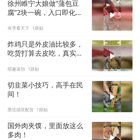
徐州睢宁大娘做“蒲包豆
腐”2块一碗，入口即化，
味道棒！
有李看天下
1跟贴
炸鸡只是外皮油比较多，
吃货打算去皮吃，真实方
式让他活该长胖！
萌趣速拍
1跟贴
切韭菜小技巧，高手在民
间！
墨弦搞笑配音
1跟贴
国外肉夹馍，里面放这么
多肉！