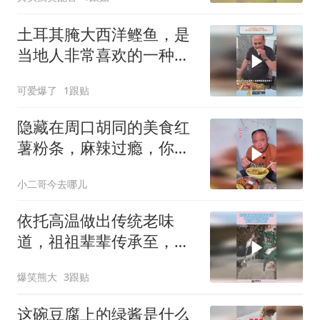
土耳其腌大西洋鲣鱼，是
当地人非常喜欢的一种美
食
可爱爆了
1跟贴
隐藏在周口胡同的美食红
薯粉条，麻辣过瘾，你来
吃过没？
小二哥今去哪儿
依托高温做出传统老味
道，祖祖辈辈传承至，今
纯手工原汁原味！
爆笑熊大
3跟贴
这碗豆腐上的绿酱是什么