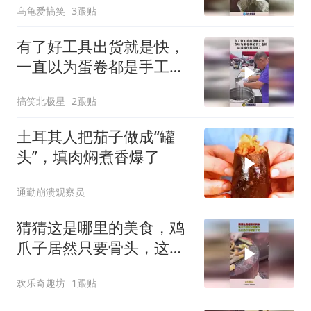
乌龟爱搞笑
3跟贴
有了好工具出货就是快，
一直以为蛋卷都是手工卷
的，这波操作都看傻了！
搞笑北极星
2跟贴
土耳其人把茄子做成“罐
头”，填肉焖煮香爆了
通勤崩溃观察员
猜猜这是哪里的美食，鸡
爪子居然只要骨头，这波
操作都看傻了吧！
欢乐奇趣坊
1跟贴