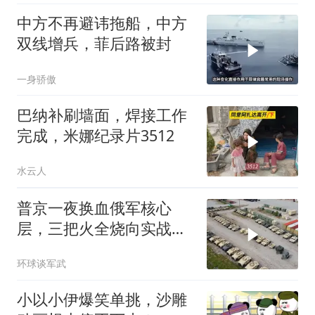
中方不再避讳拖船，中方
双线增兵，菲后路被封
一身骄傲
巴纳补刷墙面，焊接工作
完成，米娜纪录片3512
水云人
普京一夜换血俄军核心
层，三把火全烧向实战
派，后勤司令直接从火线
环球谈军武
提拔
小以小伊爆笑单挑，沙雕