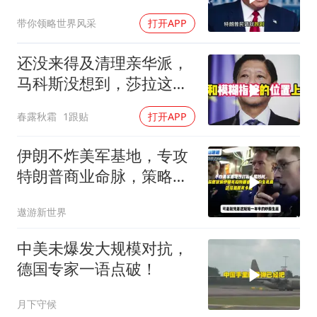
带你领略世界风采
打开APP
还没来得及清理亲华派，
马科斯没想到，莎拉这次
居然换了打法！
春露秋霜
1跟贴
打开APP
伊朗不炸美军基地，专攻
特朗普商业命脉，策略高
明
遨游新世界
中美未爆发大规模对抗，
德国专家一语点破！
月下守候