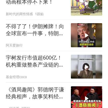
动画根本停不下来！
新时代的两性情感
1跟贴
不得了了！伊朗摊牌！向
全球宣布一件事，特朗普
这下进退两难了！
阿天爱旅行
宇树发行市值超600亿！
机构重做整条产业链的尺
子
基金经理coco
《酒局趣闻》郭德纲于谦
经典相声，故事笑料经典
不断！