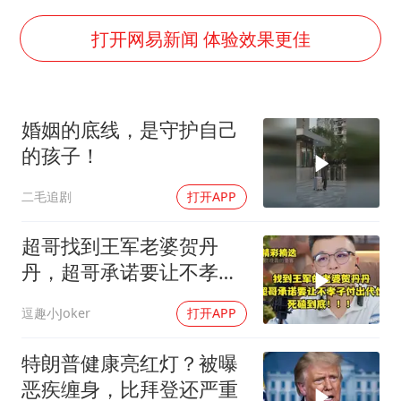
多地银行上调存款利率
面对面丨蔡磊：与渐冻症抗争 纵使不敌 也不屈服
打开网易新闻 体验效果更佳
5万小车卖不动 微型代步车集体遇冷
NBA传奇教练老尼尔森去世
婚姻的底线，是守护自己
手机真会“偷听”我们说话吗
的孩子！
上半年全球新能源乘用车销量1122万台
二毛追剧
打开APP
加沙约14万栋建筑被完全摧毁
从科技创新看开局起步的时与势
超哥找到王军老婆贺丹
丹，超哥承诺要让不孝子
付出代价，死磕到底
逗趣小Joker
打开APP
特朗普健康亮红灯？被曝
恶疾缠身，比拜登还严重