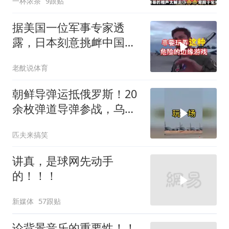
一杯浓茶
9跟贴
据美国一位军事专家透
露，日本刻意挑衅中国，
是为了实现别的目标
老酖说体育
朝鲜导弹运抵俄罗斯！20
余枚弹道导弹参战，乌克
兰防空压力倍增！
匹夫来搞笑
讲真，是球网先动手
的！！！
新媒体
57跟贴
论背景音乐的重要性！！