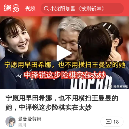
视频
小沈阳加盟《披荆斩棘》
台风“白海豚”登陆 各地各部门全力应对
白海豚雨量超越利奇马、巴威
人形机器人第一股
上海地铁4条线路全线停运
宇树申购 中一签有望赚20万元
4.2平卫生间补漏注胶花1.55万
00:00
05:12
白海豚路径图
Play
Ent
full
武汉3名城管协管员殴打摊主被刑拘
宁愿用早田希娜，也不用横扫王曼昱的
她，中泽锐这步险棋实在太妙
律师谈贾冰私人饭局被偷拍
男子结婚8年3个女儿都不是亲生
曼曼爱剪辑
18
四川