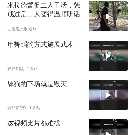
米拉德督促二人干活，惩
戒过后二人变得温顺听话
沙雕道具制造局
用舞蹈的方式施展武术
静静剧场
1跟贴
舔狗的下场就是毁灭
靓仔影视Y
1跟贴
这视频比片都难找