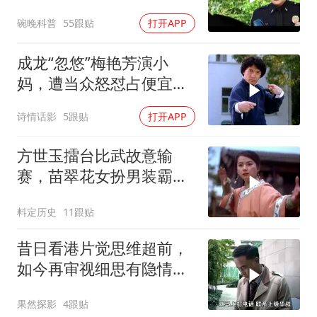
碗晚科普
55跟贴
打开APP
成龙“忽悠”梅艳芳演小
妈，遭当众怒怼占便宜：
醉拳对战夺命连环腿
诗情话影
5跟贴
打开APP
方世玉擂台比武故意输
赛，苗翠花女扮男装霸气
上台，开启精彩挑战
料定历史
11跟贴
昔日看港片觉思维超前，
如今再审视细思有隐情，
现实映射令人感真实
果然探影
4跟贴