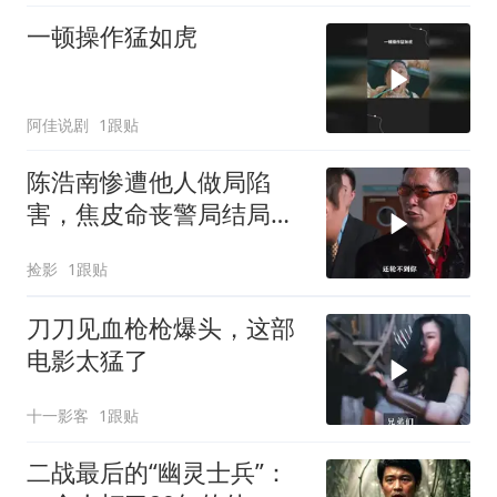
一顿操作猛如虎
阿佳说剧
1跟贴
陈浩南惨遭他人做局陷
害，焦皮命丧警局结局悲
惨，江湖风云暗藏多少阴
捡影
1跟贴
谋
刀刀见血枪枪爆头，这部
电影太猛了
十一影客
1跟贴
二战最后的“幽灵士兵”：