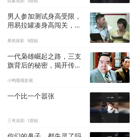
西蒙追剧
5跟贴
男人参加测试身高受限，
用易拉罐凑身高闯关，这
操作实在妙啊
果然探影
9跟贴
一代枭雄崛起之路，三支
旗背后的秘密，揭开传奇
故事
小鸭嘎嘎影视
一个比一个嚣张
三有追剧
1跟贴
你们的鼻子，都失灵了吗