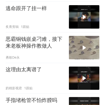
逃命跟开了挂一样
炙青剪辑
1跟贴
恶霸铜钱嵌桌刁难，接下
来老板神操作教做人
勇敢De永
这理由太离谱了
奶桃影视君
1跟贴
手指堵枪管不怕炸膛吗