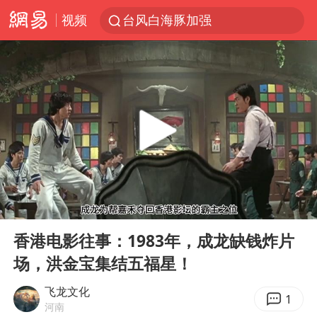
视频
台风白海豚加强
日本试射“战斧”导弹，国防部回应
曝韩国足协为外籍裁判员安排色情招待
刘国正说向鹏打得很窝囊
四川宜宾市高县4.9级地震致1人死亡
向鹏0-3不敌张本智和
“新疆阿勒泰八月能滑雪”不实
00:00
08:48
我国外贸延续良好增长态势
Play
Ent
full
山东一元代青花杯离奇失踪
香港电影往事：1983年，成龙缺钱炸片
场，洪金宝集结五福星！
陈幸同晋级WTT横滨冠军赛8强
广东雷州通报特教老师招聘违规事件
飞龙文化
1
河南