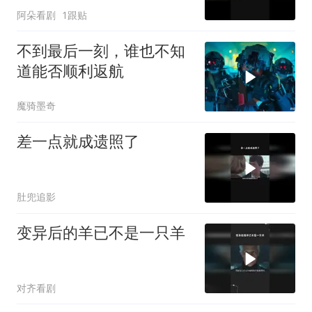
阿朵看剧
1跟贴
不到最后一刻，谁也不知
道能否顺利返航
魔骑墨奇
差一点就成遗照了
肚兜追影
变异后的羊已不是一只羊
对齐看剧