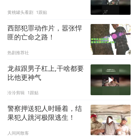
黄桃罐头看剧
1跟贴
西部犯罪动作片，嚣张悍
匪的亡命之路！
热剧推荐社
龙叔跟男子杠上,干啥都要
比他更神气
泠泠剪辑
1跟贴
警察押送犯人时睡着，结
果犯人跳河极限逃生！
人间闲散客