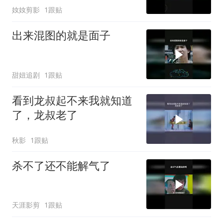
奻奻剪影
1跟贴
出来混图的就是面子
甜妞追剧
1跟贴
看到龙叔起不来我就知道
了，龙叔老了
秋影
1跟贴
杀不了还不能解气了
天涯影剪
1跟贴