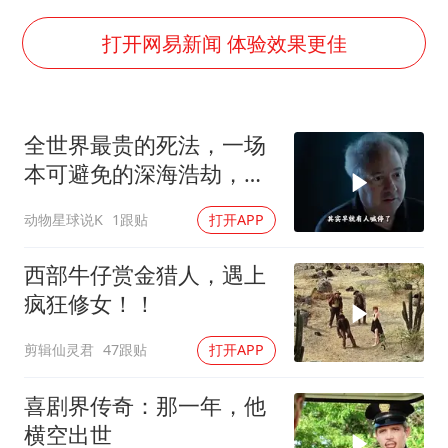
国防部：坚决反制任何闹海挑衅图谋
宇树科技中一签需缴款7.54万元
打开网易新闻 体验效果更佳
两名乘客在飞机上因调节座椅起冲突
女儿为争财产堵门阻挠父亲出殡
全世界最贵的死法，一场
今日立秋你咬秋了吗
本可避免的深海浩劫，
夯实基础开新局
180万一张深海船票，载
动物星球说K
1跟贴
打开APP
着5名追梦人奔赴3800米
深海
西部牛仔赏金猎人，遇上
疯狂修女！！
剪辑仙灵君
47跟贴
打开APP
喜剧界传奇：那一年，他
横空出世