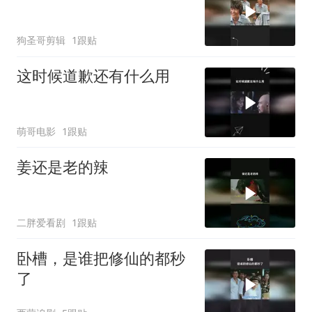
狗圣哥剪辑
1跟贴
这时候道歉还有什么用
萌哥电影
1跟贴
姜还是老的辣
二胖爱看剧
1跟贴
卧槽，是谁把修仙的都秒
了