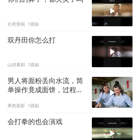
社死剪辑
1跟贴
双丹田你怎么打
山鸡看剧
1跟贴
男人将面粉丢向水流，简
单操作竟成面饼，过程神
奇超乎想象
果然探影
1跟贴
会打拳的也会演戏