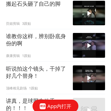
搬起石头砸了自己的脚
芬姐剪辑
3跟贴
谁教你这样，辨别卧底身
份的啊
康康剪辑
1跟贴
听说拍这个镜头，干掉了
好几个替身！
顶峰相见剧场
1跟贴
讲真，是球网先动手
App内打开
的！！！