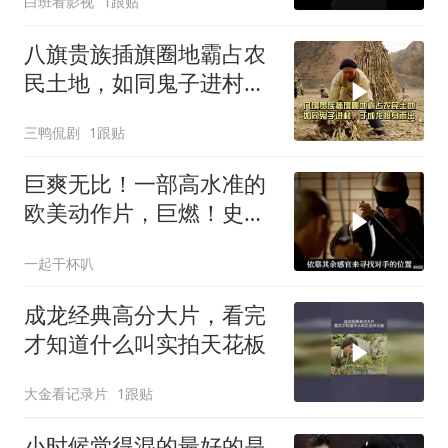
白班看影视
1跟贴
八旗贵族插旗圈地霸占农
民土地，如同鬼子进村，
于成龙挺身而出
三鸭侃剧
1跟贴
巨爽无比！一部高水准的
欧美动作片，巨燃！史上
最狠辣的忍者刺客
一起干杯叭
成龙经典高分大片，看完
才知道什么叫实拍天花板
大金看记录片
1跟贴
小时候觉得混的最好的是