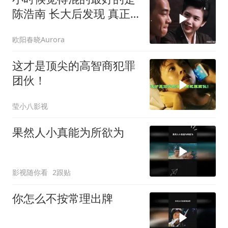
陈浩南 长大后发现 真正
混的最好的是山鸡
欧阳春晓Aurora
这才是顶尖的高智商犯罪
团伙！
莹小八影视
果然人小真能为所欲为
影视随你看
2跟贴
你怎么不按常理出牌